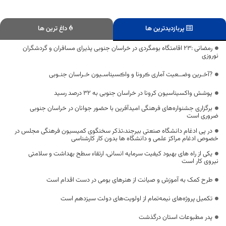
پربازدیدترین ها
داغ ترین ها
رمضانی :۲۳ اقامتگاه بومگردی در خراسان جنوبی پذیرای مسافران و گردشگران
نوروزی
?آخـرین وضــعیت آماری ڪرونا و واڪسیناسـیون خـراسان جنـوبی
پوشش واکسیناسیون کرونا در خراسان جنوبی به ۳۲ درصد رسید
برگزاری جشنواره‌های فرهنگی امیدآفرین با حضور جوانان در خراسان جنوبی
ضروری است
در پی ادغام دانشگاه صنعتی بیرجند،تذکر سخنگوی کمیسیون فرهنگی مجلس در
خصوص ادغام مراکز علمی و دانشگاه ها بدون کار کارشناسی
يكی از راه های بهبود کیفیت سرمايه انسانی، ارتقاء سطح بهداشت و سلامتی
نيروی كار است
طرح کمک به آموزش و صیانت از هنرهای بومی در دست اقدام است
تکمیل پروژه‌های نیمه‌تمام از اولویت‌های دولت سیزدهم است
پدر مطبوعات استان درگذشت