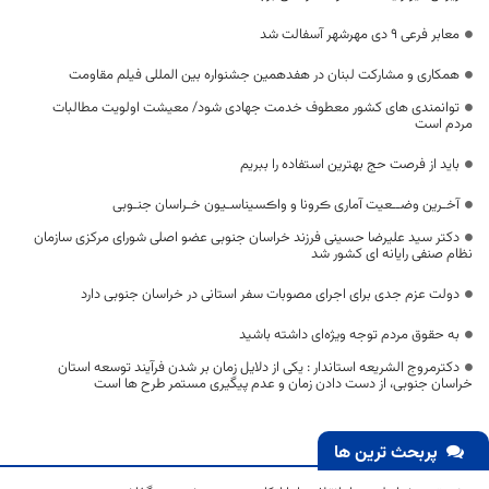
معابر فرعی 9 دی مهرشهر آسفالت شد
همکاری و مشارکت لبنان در هفدهمین جشنواره بین المللی فیلم مقاومت
توانمندی های کشور معطوف خدمت جهادی شود/ معیشت اولویت مطالبات
مردم است
باید از فرصت حج بهترین استفاده را ببریم
آخـرین وضــعیت آماری ڪرونا و واڪسیناسـیون خـراسان جنـوبی
دکتر سید علیرضا حسینی فرزند خراسان جنوبی عضو اصلی شورای مرکزی سازمان
نظام صنفی رایانه ای کشور شد
دولت عزم جدی برای اجرای مصوبات سفر استانی در خراسان جنوبی دارد
به حقوق مردم توجه ویژه‌ای داشته باشید
دکترمروج الشریعه استاندار : یکی از دلایل زمان بر شدن فرآیند توسعه استان
خراسان جنوبی، از دست دادن زمان و عدم پیگیری مستمر طرح ها است
پربحث ترین ها