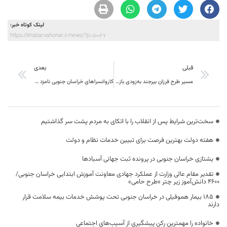
لینک کوتاه خبر:
https://khabarvahonar.ir/news/?p=50067
قبلی
بعدی
مسیر طرح فرزان بیرجند به‌زودی بازگشایی می‌شود
کاروانسراهای خراسان جنوبی نامزد ثبت میراث جهانی شد
سخت‌ترین شرایط پس از انقلاب را با اتکای به مردم پشت سر گذاشتیم
هفته دولت بهترین فرصت برای تبیین خدمات نظام و دولت
یشتازی خراسان جنوبی در پرونده ثبت جهانی آسبادها
تقدیر مقام عالی وزارت از عملکرد جهادی معاونت آموزش ابتدایی خراسان جنوبی/
۴۶۰۰ دانش‌آموز زیر چتر «طرح حامی»
۱۸۵ بیمار هموفیلی در خراسان جنوبی تحت پوشش خدمات بیمه سلامت قرار
دارند
خانواده را مهمترین رکن پیشگیری از آسیب‌های اجتماعی