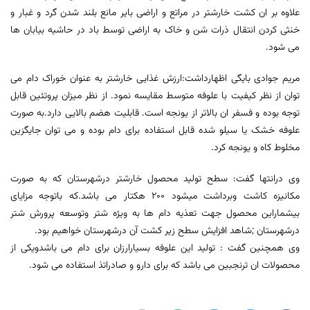
علاوه بر ان کشت خارشتر در مراتع و اراضی بایر مانع بلند شدن گرد و غبار و
خنثی کردن انتقال ذرات شن و خاک به اراضی توسط باد در حاشیه بیابان ها
می شود.
مریم جوادی بایگی اظهارداشت:ارزش غذایی خارشتر به عنوان خوراک دام می
توان از نظر کیفیت با علوفه متوسط مقایسه نمود. از نظر میزان پروتئین قابل
توجه بوده و فسفر ان بالاتر از یونجه است. قابلیت هضم بالایی دارد.به صورت
علوفه خشک یا سیلو شده قابل استفاده برای دام بوده و می توان جایگزین
مخلوط کاه و یونجه کرد.
وی درانتها گفت: سطح تولید محصول خارشتر درشهرستان که به صورت
مکانیزه کاشت وبرداشت میشود ٢۰۰ هکتار می باشد.که باتوجه مزایای
بیشماراین محصول جهت تعذیه دام ها به ویژه شتر وتوسعه پرورش شتر
درشهرستان ;شاهد افزایش سطح زیر کشت آن درشهرستان خواهیم بود.
وی همچنین گفت : تولید این علوفه بسیارارزان برای دام می باشدویکی از
محصولات ان ترنجبین می باشد که برای دارو و صادراتذ استفاده می شود.