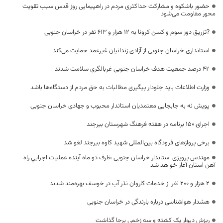
حضور باشکوه و مشارکت حداکثری مردم در راهپیمایی روز قدس سبب تقویت
محور مقاومت می‌شود
?تزریق دوز سوم واکسن کرونا به ۱۲ هزار و ۶۱۳ نفر در خراسان جنوبی
استانداری خراسان جنوبی از آزادی زندانیان غیرعمد حمایت می‌کند
۴۲ درصد جمعیت هدف خراسان جنوبی غربالگری سلامت شدند
وزارت اطلاعات باید جلودار پیگیری مطالبات به حق مردم از دستگاه‌ها باشد
پویش نه به جابجایی معتمدیان استاندار محبوب و جهادی خراسان جنوبی
اجرای ۱۵۰ برنامه در هفته فرهنگ شهرستان بیرجند
برخی پروازهای فرودگاه بین‌المللی شهید کاوه بیرجند لغو شد
مهندس پرویزی استاندار خراسان جنوبی :ظرف دو ماه آینده عملیات اجرایي راه
آهن استان آغاز خواهد شد
۲ هزار و ۲۰۰ نفر از خدمات کاروان نذر آب در خوسف بهره‌مند شدند
هشدار هواشناسی درباره بارندگی در خراسان جنوبی
ریزش دیوار یک کشته و سه زخمی برجا گذاشت