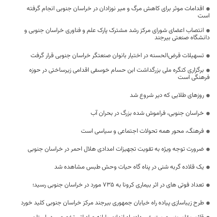
اقدامات موثر برای کاهش مرگ و میر نوزادان در خراسان جنوبی انجام گرفته
است
انتصاب اعضای شورای مرکز رشد مشترک پارک علم و فناوری خراسان جنوبی و
دانشگاه صنعتی بیرجند
تسهیلات قرض‌الحسنه در اختیار بانوان صنعتگر خراسان جنوبی قرار گرفت
برگزاری کنگره ملی بزرگداشت ابن حسام خوسفی اقدامی زیرساختی در حوزه
فرهنگی است
روزهای طلایی که دیر شروع شد
خراسان جنوبی، فراموش شده بزرگ در بحران آب
فرهنگ، محور همه تحولات اجتماعی و سیاسی است
ضرورت توجه ویژه به تقویت تجهیزات امدادی هلال احمر در خراسان جنوبی
یک قلاده گربه شنی در پناه گاه حیات وحش طبس مشاهده شد
تعداد فوتی های در اثر بیماری کرونا به 735 مورد در خراسان جنوبی رسید؛
طرح زیباسازی پیاده راه خیابان جمهوری بیرجند مرکز خراسان جنوبی کلید خورد