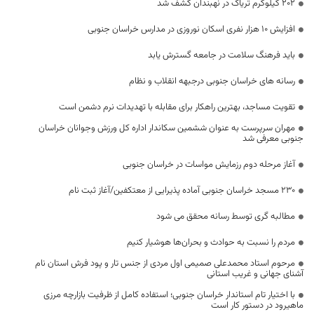
۲۰۲ کیلوگرم تریاک در نهبندان کشف شد
افزایش ۱۰ هزار نفری اسکان نوروزی در مدارس خراسان جنوبی
باید فرهنگ سلامت در جامعه گسترش یابد
رسانه های خراسان جنوبی درجبهه انقلاب و نظام
تقویت مساجد، بهترین راهکار برای مقابله با تهدیدات نرم دشمن است
مهران سرپرست به عنوان ششمین سکاندار اداره کل ورزش وجوانان خراسان
جنوبی معرفی شد
آغاز مرحله دوم رزمایش مواسات در خراسان جنوبی
۲۳۰ مسجد خراسان جنوبی آماده پذیرایی از معتکفین/آغاز ثبت نام
مطالبه گری توسط رسانه محقق می شود
مردم را نسبت به حوادث و بحران‌ها هوشیار کنیم
مرحوم استاد محمدعلی صمیمی اول مردی از جنس تار و پود فرش استان نام
آشنای جهانی و غریب استانی
با اختیار تام استاندار خراسان جنوبی؛ استفاده کامل از ظرفیت بازارچه مرزی
ماهیرود در دستور کار است