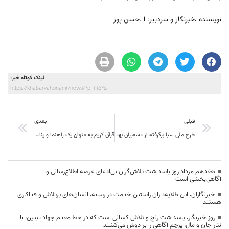
نویسنده ،خبرنگار و سردبیر: ا .حسن پور
لینک کوتاه خبر:
https://khabarvahonar.ir/news/?p=111525
قبلی
بعدی
طرح ملی سبا برگرفته از «سفیران بهینه‌سازی انرژی» است
قرآن کریم به عنوان یک راهنما و پناهگاه مطمئن، می‌تواند راهگشای ما باشد
هفدهم مرداد روز پاسداشت تلاش‌گران بی‌ادعای عرصه اطلاع‌رسانی و
آگاهی‌بخشی است
خبرنگاران، این طلایه‌داران راستین خدمت در رسانه، انسان‌های پرتلاش و فداکاری
هستند
روز خبرنگار، پاسداشت رنج و تلاش کسانی است که در خط مقدم جهاد تبیین، با
نثار جان و مال، پرچم آگاهی را بر دوش می‌کشند