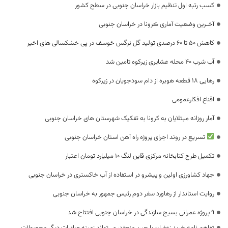
کسب رتبه اول تنظیم بازار خراسان جنوبی در سطح کشور
آخـرین وضعیت آماری ڪرونا در خراسان جنوبی
کاهش 50 تا 60 درصدی تولید گل نرگس خوسف در پی خشکسالی های اخیر
آب شرب ۴۰ محله عشایری زیرکوه تامین شد
رهایی ۱۸ قطعه هوبره از دام سودجویان در زیرکوه
اقناع افکارعمومی
آمار روزانه مبتلایان به کرونا به تفکیک شهرستان های خراسان جنوبی
تسریع در روند اجرای پروژه راه آهن استان خراسان جنوبی
تکمیل طرح کتابخانه مرکزی قاین لنگ ۱۰ میلیارد تومان اعتبار
جهاد کشاورزی اولین و پیشرو در استفاده از آب خاکستری در خراسان جنوبی
روایت استاندار از رهاورد سفر دوم رئیس جمهور به خراسان جنوبی
۹ پروژه عمرانی بسیج سازندگی در خراسان جنوبی افتتاح شد
تفاهم نامه خرید زعفران با چین منعقد، می‌تواند زمینه صادرات دیگر محصولات