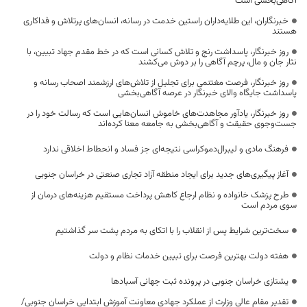
آگاهی‌بخشی است
خبرنگاران، این طلایه‌داران راستین خدمت در رسانه، انسان‌های پرتلاش و فداکاری
هستند
روز خبرنگار، پاسداشت رنج و تلاش کسانی است که در خط مقدم جهاد تبیین، با
نثار جان و مال، پرچم آگاهی را بر دوش می‌کشند
روز خبرنگار، فرصت مغتنمی برای تجلیل از تلاش‌های ارزشمند اصحاب رسانه و
پاسداشت جایگاه والای خبرنگار در عرصه آگاهی‌بخشی
روز خبرنگار، یادآور مجاهدت‌های خاموش انسان‌هایی است که رسالت خود را در
جست‌وجوی حقیقت و آگاهی‌بخشی به جامعه معنا کرده‌اند
فرهنگ مادی و لیبرال‌دموکراسی نتیجه‌ای جز فساد و انحطاط اخلاقی ندارد
آغاز پیگیری‌های جدید برای ایجاد منطقه آزاد تجاری صنعتی در خراسان جنوبی
طرح پزشک خانواده و نظام ارجاع کاهش پرداخت مستقیم هزینه‌های درمان از
سوی مردم است
سخت‌ترین شرایط پس از انقلاب را با اتکای به مردم پشت سر گذاشتیم
هفته دولت بهترین فرصت برای تبیین خدمات نظام و دولت
یشتازی خراسان جنوبی در پرونده ثبت جهانی آسبادها
تقدیر مقام عالی وزارت از عملکرد جهادی معاونت آموزش ابتدایی خراسان جنوبی/