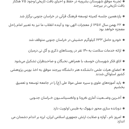
تجربه موفق شهرستان بشرویه در حفظ و احیای بافت تاریخی/وجود 75 هکتار
بافت تاریخی در بیرجند
یازدهمین جلسه کمیته توسعه فرهنگ قرآنی در خراسان جنوبی برگزار شد
22 بهمن سال 1357 از معجزات الهی بود و آینده انقلاب ما نیز به تعبیر امام راحل
معجزه خواهد بود
خودرو حامل ۶۳۳ کیلوگرم حشیش در خراسان جنوبی متوقف شد
ارائه خدمات سلامت به ۱۴۰ نفر در روستا‌های ذکری و گل نی درمیان
اتاق فکر شهرستان خوسف با همراهی نخبگان و صاحبنظران تشکیل می‌شود
اعضای هیات علمی دانشکده هنر دانشگاه بیرجند موفق به اخذ بورس پژوهشی
کشور اسلواکی شدند
باید آموزه‌های علوی و سیره عملی مولا علی (ع) را در جامعه توسعه و تعمیق
بخشیم
آخـرین وضــعیت آماری ڪرونا و واڪسیناسـیون خـراسان جنـوبی
دوبانده سازی محور دیهوک به طبس اولویت دارد
امروز نام ، آوازه و صلابت ارتش جمهوری اسلامی ایران، لرزه بر اندام دشمنان می
اندازد