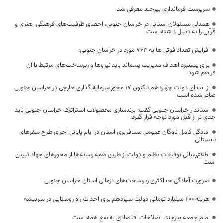
سرپرست فرمانداری بیرجند معرفی شد
همدلی مسئولان استانی در خراسان جنوبی، احصای ظرفیت‌های فرهنگی، هنری و
قرآنی را به دنبال داشته است
افزایش تعداد فوتی ها به 763 مورد در خراسان جنوبی؛
برای پیشبرد اهداف مدیریت پسماند باید نیرو‌ها و زیرساخت‌های مرتبط با آن
فراهم شود
از ابتدای دولت چهاردهم تاکنون ۱۷ مجوز سرمایه گذاری خارجی در خراسان جنوبی
صادر شده است
استاندار خراسان جنوبی گفت: برندسازی محصولات استراتژک خراسان جنوبی باید
جدی تر از قبل مورد توجه قرار گيرد.
آمادگی کامل ناوگان عمومی مسافربری استان در ایام پایانی اجرای طرح سفرهای
تابستانی
اطلاع‌رسانی توفیقات نظام و دولت از طریق همه رسانه‌ها از محورهای جهاد تبیین
است
ضرورت آمادگی حداکثری زیرساخت‌های درمانی استان خراسان جنوبی
هزینه ۲۰۰ میلیارد تومانی دولت سیزدهم برای احداث راه روستایی در سربیشه
امام جمعه بیرجند: اصلاحات اقتصادی به نفع همه است