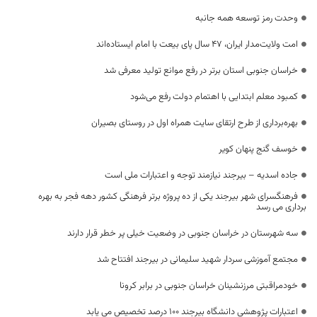
وحدت رمز توسعه همه جانبه
امت ولایت‌مدار ایران، 47 سال پای بیعت با امام ایستاده‌اند
خراسان جنوبی استان برتر در رفع موانع تولید معرفی شد
کمبود معلم ابتدایی با اهتمام دولت رفع می‌شود
بهره‌برداری از طرح ارتقای سایت همراه اول در روستای بصیران
خوسف گنج پنهان کویر
جاده اسدیه – بیرجند نیازمند توجه و اعتبارات ملی است
فرهنگسرای شهر بیرجند یکی از ده پروژه برتر فرهنگی کشور دهه فجر به بهره
برداری می رسد
سه شهرستان در خراسان جنوبی در وضعیت خیلی پر خطر قرار دارند
مجتمع آموزشی سردار شهید سلیمانی در بیرجند افتتاح شد
خودمراقبتی مرزنشینان خراسان جنوبی در برابر کرونا
اعتبارات پژوهشی دانشگاه بیرجند 100 درصد تخصیص می یابد