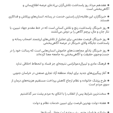
هفدهم مرداد روز پاسداشت تلاش‌گران بی‌ادعای عرصه اطلاع‌رسانی و
آگاهی‌بخشی است
خبرنگاران، این طلایه‌داران راستین خدمت در رسانه، انسان‌های پرتلاش و فداکاری
هستند
روز خبرنگار، پاسداشت رنج و تلاش کسانی است که در خط مقدم جهاد تبیین، با
نثار جان و مال، پرچم آگاهی را بر دوش می‌کشند
روز خبرنگار، فرصت مغتنمی برای تجلیل از تلاش‌های ارزشمند اصحاب رسانه و
پاسداشت جایگاه والای خبرنگار در عرصه آگاهی‌بخشی
روز خبرنگار، یادآور مجاهدت‌های خاموش انسان‌هایی است که رسالت خود را در
جست‌وجوی حقیقت و آگاهی‌بخشی به جامعه معنا کرده‌اند
فرهنگ مادی و لیبرال‌دموکراسی نتیجه‌ای جز فساد و انحطاط اخلاقی ندارد
آغاز پیگیری‌های جدید برای ایجاد منطقه آزاد تجاری صنعتی در خراسان جنوبی
طرح پزشک خانواده و نظام ارجاع کاهش پرداخت مستقیم هزینه‌های درمان از
سوی مردم است
سخت‌ترین شرایط پس از انقلاب را با اتکای به مردم پشت سر گذاشتیم
هفته دولت بهترین فرصت برای تبیین خدمات نظام و دولت
یشتازی خراسان جنوبی در پرونده ثبت جهانی آسبادها