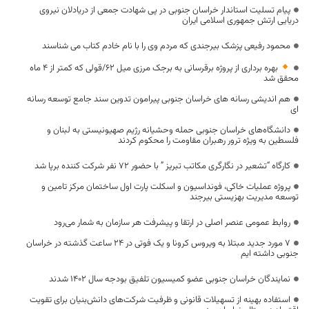
پیام تسلیت استاندار خراسان جنوبی در پی شهادت جمعی از دریادلان نیروی
دریایی ارتش جمهوری اسلامی ایران
محمود رفیعی پزشک بیرجندی که مردم وی را با نام خادم کتاب می شناسند
بهره برداری از پروژه برقرسانی به برجک مرزی میل ۶۲/قولی که کمتر از ۴ ماه
محقق شد
هم اندیشی رسانه های خراسان جنوبی پیرامون تدوین سند جامع توسعه رسانه
ای
دانشگاه‌های خراسان جنوبی حمله وحشیانه رژیم صهیونیستی به لبنان و
فلسطین به ویژه ترور رهبران مقاومت را محکوم کردند
کارگاه “تشعیر در نگارگری مکاتب تبریز ” با حضور 72 نفر شرکت کننده برپا شد
پروژه عملیات خاکی، فونداسیون و اسکلت پارت اول ساختمان مرکز تامین و
توسعه مدیریت بهزیستی بیرجند
روابط عمومی عنصر اصلی در ارتقا و پیشرفت هر سازمان به شمار می‌رود
7 مورد جدید مبتلا به ویروس کرونا و یک فوتی در 24 ساعت گذشته در خراسان
جنوبی داشته ایم
نمایندگان خراسان جنوبی عضو کمیسیون تلفیق بودجه سال 1402 شدند
استفاده بهینه از تسهیلات قانونی و ظرفیت شرکت‌های دانش‌بنیان برای تقویت