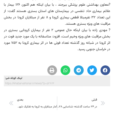
?معاون بهداشتی علوم پزشکی بیرجند ، با بیان اینکه هم اکنون 126 بیمار با
علائم بیماری حاد تنفسی در بیمارستان های استان بستری هستند گفت: از
این تعداد 32 نفرمبتلا قطعی بیماری کرونا و 8 نفر از مبتلایان کرونا در بخش
مراقبت های ویژه بستری هستند.
? مهدی زاده با بیان اینکه حال عمومی 2 نفر از بیماران کرونایی بستری در
بخش مراقبت های ویژه وخیم است، افزود: متاسفانه با یک مورد جدید فوت در
اثر کرونا در شبانه روز گذشته تعداد فوتی ها در اثر بیماری کرونا به 752 مورد
در خراسان جنوبی رسید.
لینک کوتاه خبر:
https://khabarvahonar.ir/news/?p=53624
قبلی
بعدی
در 24 ساعت گذشته؛ شناسایی 28 بیمار جدید کرونا در خراسان جنوبی
آمار مبتلایان به کرونا به تفکیک شهرستان های خراسان جنوبی