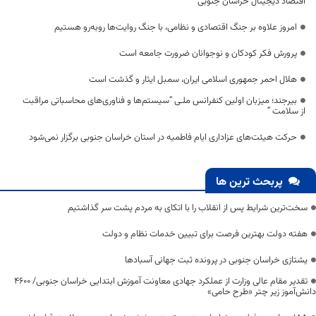
اقتصاد دیجیتال خراسان جنوبی
امروز علاوه بر جنگ اقتصادی و نظامی، با جنگ روایت‌ها روبه‌رو هستیم
پرورش فکر کودکان و نوجوانان ضرورت جامعه است
هلال احمر جمهوری اسلامی ایران، سمبل ایثار و گذشت است
بیرجند؛ میزبان اولین کنفرانس ملـی “سیستم‌ها و فناوری‌های محاسباتی مراقبت
از سلامت “
حرکت هیئت‌های عزاداری ایام فاطمیه در استان خراسان جنوبی برگزار نمی‌شود
پربحث ترین ها
سخت‌ترین شرایط پس از انقلاب را با اتکای به مردم پشت سر گذاشتیم
هفته دولت بهترین فرصت برای تبیین خدمات نظام و دولت
یشتازی خراسان جنوبی در پرونده ثبت جهانی آسبادها
تقدیر مقام عالی وزارت از عملکرد جهادی معاونت آموزش ابتدایی خراسان جنوبی/ ۴۶۰۰
دانش‌آموز زیر چتر «طرح حامی»