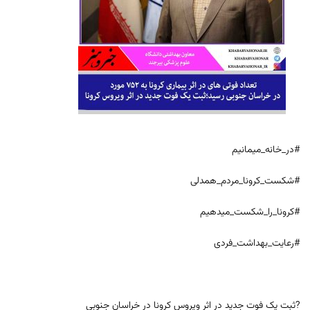
#در_خانه_میمانیم
#شکست_کرونا_مردم_همدلی
#کرونا_را_شکست_میدهیم
#رعایت_بهداشت_فردی
?ثبت یک فوت جدید در اثر ویروس کرونا در خراسان جنوبی