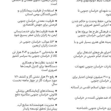
زائران اربعین، الگوی همدلی و اخلاص
قیمت بلیط اتوبوسهای واحد
است
استفاده از ظرفیت پیمانکاران و
 نیت شهدای خراسان جنوبی تا
تأمین‌کنندگان بومی استان
شود
ظرفیت معدنی خراسان جنوبی
تماعی، حفظ وحدت و حاکم شدن
فرصتی برای جهش اقتصادی
ه اجرایی کشور ضرورتی جدی
همه ظرفیت‌ها برای خدمت‌رسانی
فرهنگی طرح ها ،پروژه ها و
ایمن به زائران پایان صفر بسیج شود
های اجرایی خراسان جنوبی
53 موکب خراسان جنوبی در
ینه های هنری بسیار غنی و با
خدمت زائران اربعین
جابه‌جایی 2 میلیون و 404 هزار تن
۲ برابری اجرای طرح‌های اشتغال برای
کالا از خراسان جنوبی به سراسر کشور
 امداد امام خمینی در خراسان
تشدید نظارت‌ها و همکاری
دستگاه‌ها برای کنترل قیمت‌ها
درات خراسان جنوبی تعهدات
ضروری است
رفع 40 هزار نشتی گاز و کشف 76
تصویب ۷۸ میلیارد و ۳۰۰ میلیون تومان اعتبار برای
مورد سرقت گاز در چهار ماهه نخست
 در خراسان جنوبی
سال
 جهان اسلام‌؛ قدس در آستانه
پسماندهای آزمایشگاهی پزشکی
قانونی خراسان جنوبی مکانیزه دفع
د ضدعفونی کننده در خراسان
می‌شود
مدیریت هوشمندانه منابع آب،
ی خراسان جنوبی ناشناخته
پیش‌نیاز تحقق توسعه پایدار