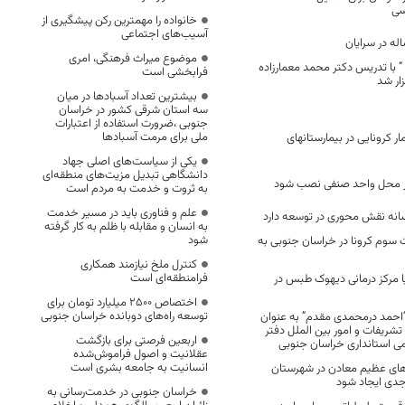
سی
خانواده را مهمترین رکن پیشگیری از
آسیب‌های اجتماعی
موضوع میراث فرهنگی، امری
ا ” با تدریس دکتر محمد معمارزاده
فرابخشی است
ار شد
بیشترین تعداد آسبادها در میان
سه استان شرقی کشور در خراسان
جنوبی ،ضرورت استفاده از اعتبارات
ملی برای مرمت آسبادها
 بودن 71 بیمار کرونایی در بیمارستانهای
یکی از سیاست‌های اصلی جهاد
دانشگاهی تبدیل مزیت‌های منطقه‌ای
در محل واحد صنفی نصب شود
به ثروت و خدمت به مردم است
علم و فناوری باید در مسیر خدمت
رسانه نقش محوری در توسعه دارد
به انسان و مقابله با ظلم به کار گرفته
شود
سوم کرونا در خراسان جنوبی به
کنترل ملخ نیازمند همکاری
فرامنطقه‌ای است
ا مرکز درمانی دیهوک طبس در
اختصاص 2500 میلیارد تومان برای
توسعه راه‌های دوبانده خراسان جنوبی
“احمد درمحمدی مقدم” به عنوان
شریفات و امور بین الملل دفتر
اربعین فرصتی برای بازگشت
می استانداری خراسان جنوبی
عقلانیت و اصول فراموش‌شده
انسانیت به جامعه بشری است
‌های عظیم معادن در شهرستان
دی ایجاد شود
خراسان جنوبی در خدمت‌رسانی به