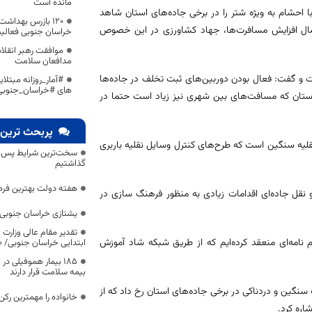
مانده است
 با احشام به ویژه شتر را در برخی جاده‌های استان شاهد
۱۲۰ بازرس بهدا
تمال افزایش مسافرت‌ها، جهاد کشاورزی در این خصوص
خراسان جنوبی فعالیت
موافقت رهبر انقل
مدافعان سلامت
و گفت: فعال بودن دوربین‌های ثبت تخلف در جاده‌ها
#آمار_روزانه مبتلا
های #خراسان_جنوبی
 استان که مسافت‌های بین شهری نیز زیاد است حتما در
پربحث ترین 
ط به وسایل نقلیه سنگین است که طرح‌های‌ کنترل وسایل نقلیه باربری
سخت‌ترین شرایط پس از 
گذاشتیم
هفته دولت بهترین فرص
 نقل جاده‌ای اقدامات زیادی به منظور فرهنگ سازی در
یشتازی خراسان جنوبی د
تقدیر مقام عالی وزارت
نامه‌ای منعقد کرده‌ایم که از طریق شبکه شاد آموزش
ابتدایی خراسان جنوبی/ ۴۶۰۰ دانش‌آموز زیر چتر «طرح حامی»
۱۸۵ بیمار هموفیلی
بیمه سلامت قرار دارند
گین و دردناکی در برخی جاده‌های استان رخ داد که از
خانواده را مهمترین رک
اره کرد.