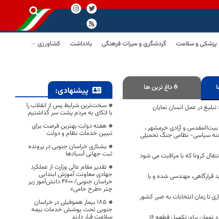
پزشکی و سلامت
گردشگری و میراث فرهنگی
یادداشت
کشاورزی
ا
داغ ترین ها
پیشنهادی:
سخت‌ترین شرایط پس از انقلاب را
تبلیغ در عمل انسان نمایان
با اتکای به مردم پشت سر گذاشتیم
هفته دولت بهترین فرصت برای
بیت‌المقدس و آزادی خرمشهر ،
تبیین خدمات نظام و دولت
نه سیاسی- نظامی جنگ تحمیلی
یشتازی خراسان جنوبی در پرونده
ثبت جهانی آسبادها
انتقال کرونا که با مراقبت می شود
تقدیر مقام عالی وزارت از عملکرد
جهادی معاونت آموزش ابتدایی
د قرارگاهی، مهندسی شده و با
خراسان جنوبی/ ۴۶۰۰ دانش‌آموز زیر
چتر «طرح حامی»
ی تا زمان انتخابات به ضرر کشور
۱۸۵ بیمار هموفیلی در خراسان
جنوبی تحت پوشش خدمات بیمه
سلامت قرار دارند
اختصاص ۸۰ میلیارد تومان برای تکمیل قطعه ۱۶