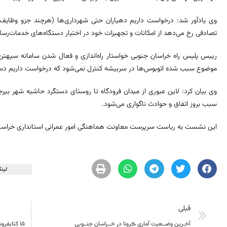
وی یادآور شد: درخواست داریم دهیاران حتی شهرداری‌ها (هرچند جزو وظایف‌
تصادفی رخ می‌دهد از امکانات و تجهیزات خود در اختیار دستگاه‌های خدمات‌رسان
رییس پلیس راه خراسان جنوبی خواستار راه‌اندازی و فعال شدن سامانه سپهت
موضوع سبب شده اتوبوس‌ها در سربیشه کنترل نمی‌شود که درخواست داریم دست
وی بیان کرد: لاین عبوری از میدان فرودگاه تا روستای دستگرد حاشیه شهر بیرج
سبب بروز اتفاق و حوادث ناگواری می‌شود.
این نشست به ریاست سرپرست معاونت هماهنگی امور عمرانی استانداری خراسان 
لینک
قبلی
آخـرین وضــعیت آماری ڪرونا در خــراسان جنــوبی
۱۵ کتابفروشی خراسان جنوبی در طرح زمستانه کتاب مشارکت دارند