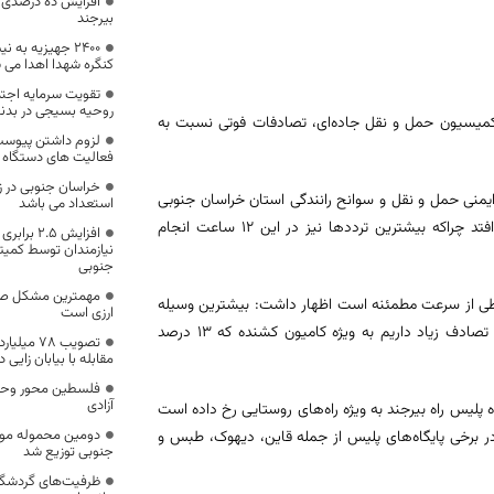
افزایش ده درصدی 
بیرجند
۲۴۰۰ جهیزیه به
کنگره شهدا اهدا می 
تقویت سرمایه اج
روحیه بسیجی در بدن
کمیسیون حمل و نقل جاده‌ای، تصادفات فوتی نسبت به
لزوم داشتن پیوست 
فعالیت های دستگاه 
خراسان جنوبی در زم
نی حمل و نقل و سوانح رانندگی استان خراسان جنوبی
استعداد می باشد
افزود: ۷۰ درصد تصادفات جاده‌ای در استان از ساعت هشت تا ۲۰ اتفاق می‌افتد چراکه بیشترین ترددها نیز در این ۱۲ ساعت انجام
افزایش .۵
نیازمندان توسط کمیته
جنوبی
مهمترین مشکل صا
تخطی از سرعت مطمئنه است اظهار داشت: بیشترین وسیله
ارزی است
نقلیه در تصادفات جاده‌ای، خودروهای سواری هستند اما در مابقی موارد هم تصادف زیاد داریم به ویژه کامیون کشنده که ۱۳ درصد
مقابله با بیابان زایی
فلسطین محور وحدت
آزادی
صد حوادث جاده‌ای در محدوده پلیس راه بیرجند به ویژه راه‌های روستایی رخ داده است
دومین محموله موا
ست که در برخی پایگاه‌های پلیس از جمله قاین، دیهوک، طبس و
جنوبی توزیع شد
ظرفیت‌های گردشگر