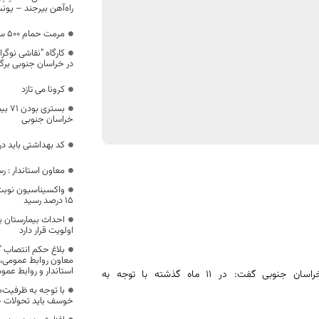
راه‌آهن بیرجند – یون
مرمت حمام 500 ساله در سرایان
کارگاه “نقاشی نوگر
در خراسان جنوبی برگز
کرونا می تازد
بستری
خراسان جنوبی
کد بهداشتی باید 
معاون استاندار : 
واکسیناسیون نوبت 
۱۵ درصد رسید
احداث بیمارستان ی
اولویت قرار دارد
بلاغ حکم انتصاب 
معاون روابط عمومی، ت
استاندار و روابط عمو
رییس پلیس راه خراسان جنوبی گفت: در ۱۱ ماه گذشته با توجه به
با توجه به ظرفیت
خوسف باید تحولات ج