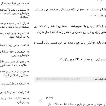
موضوع میراث فرهنگی،
شان نیست) در صورتی‌ که در برخی جاده‌های روستایی
بیشترین تعداد آسبادها
خراسان جنوبی ،ضرورت است
 قرار دهند.
آسبادها
یکی از سیاست‌های اصل
ن پاسگاه پلیس راه سربیشه – ماهیرود شد و گفت: این
منطقه‌ای به ثروت و خد
ور ویژه‌ای در این خصوص صادر و سامانه فعال شود.
علم و فناوری باید در م
به کار گرفته شود
ند باید افزایش یابد چون تردد در این مسیر زیاد است و
کنترل ملخ نیازمند همک
اختصاص 500
خراسان جنوبی
جنوبی در محل استانداری برگزار شد.
اربعین فرصتی برای با
انسانیت به جامعه بشری
خراسان جنوبی در خدمت‌
همدلی و اخلاص است
 کوتاه خبر:
https://khabarvahonar.ir/news/?p=54128
استفاده از ظرفیت پیمان
ظرفیت معدنی خراسان 
بعدی
همه ظرفیت‌ها برای خدم
بسیج شود