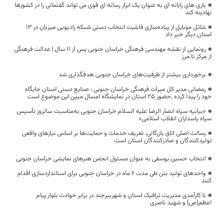
بازی های رایانه ای به عنوان یک ابزار رسانه ای قوی می تواند گفتمانی را در کشورها
نهادینه کند
شاتل موبایل از پیاده‌سازی قابلیت انتخاب دستی شبکه رادیویی میزبان در ۱۳
استان دیگر خبر داد
رونمایی از نقشه مهندسی فرهنگی خراسان جنوبی پس از ۱۱ سال | عدالت فرهنگی
از مرکز تا مرز
برخورداری بیشتر از ظرفیت‌های خراسان جنوبی هدفگذاری شد
رمضانی مدیر کل میراث فرهنگی خراسان جنوبی : صنایع دستی استان جایگاه
خود را پیدا کرده ,حضور 25 استان در نمایشگاه امسال مبین این موضوع است
«بیانیه سپاه انصار الرضا علیه السلام خراسان جنوبی به‌مناسبت سالروز تأسیس
سپاه پاسداران انقلاب اسلامی»
رسالت اصلی اتاق بازرگانی، تعریف خدمات و حمایت‌ها بر اساس نیازهای واقعی
تولیدکنندگان و صادرکنندگان استان است
انتخاب حسین یوسفی به عنوان مسئول انجمن هنرهای نمایشی خراسان جنوبی
واحدهای تولید بتن طی مدت ۶ ماه در خراسان جنوبی برای استانداردسازی اقدام
کنند
نا کارآمدی مدیریت ترافیک استان و شهربیرجند در برابر حوادث بلوار پیام
اعظم(ص) و شهید ناصری