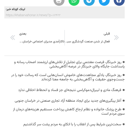
لینک کوتاه خبر:
https://khabarvahonar.ir/news/?p=112422
قبلی
بعدی
فعال تر شدن صنعت گردشگری سبب تحول استان خواهد شد
ناکارآمدی مدیران اجتماعی خراسان جنوبی در مبارزه با تکدیگری؛ از جلسات تکراری تا حضور پررنگ زنان متکدی در چهارراههای بیرجند
روز خبرنگار، فرصت مغتنمی برای تجلیل از تلاش‌های ارزشمند اصحاب رسانه و
پاسداشت جایگاه والای خبرنگار در عرصه آگاهی‌بخشی
روز خبرنگار، یادآور مجاهدت‌های خاموش انسان‌هایی است که رسالت خود را در
جست‌وجوی حقیقت و آگاهی‌بخشی به جامعه معنا کرده‌اند
فرهنگ مادی و لیبرال‌دموکراسی نتیجه‌ای جز فساد و انحطاط اخلاقی ندارد
آغاز پیگیری‌های جدید برای ایجاد منطقه آزاد تجاری صنعتی در خراسان جنوبی
طرح پزشک خانواده و نظام ارجاع کاهش پرداخت مستقیم هزینه‌های درمان از
سوی مردم است
سخت‌ترین شرایط پس از انقلاب را با اتکای به مردم پشت سر گذاشتیم