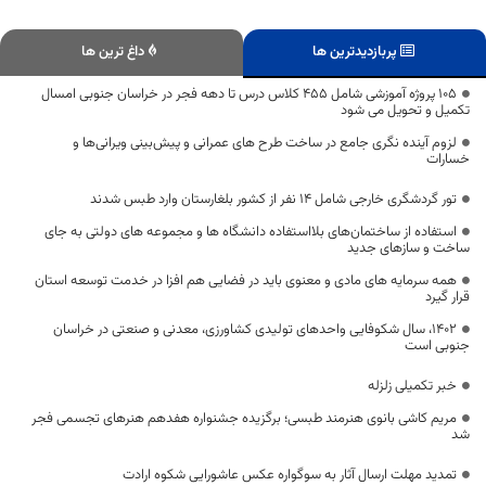
پربازدیدترین ها
داغ ترین ها
۱۰۵ پروژه آموزشی شامل ۴۵۵ کلاس درس تا دهه فجر در خراسان جنوبی امسال
تکمیل و تحویل می شود
لزوم آینده نگری جامع در ساخت طرح های عمرانی و پیش‌بینی ویرانی‌ها و
خسارات
تور گردشگری خارجی شامل ۱۴ نفر از کشور بلغارستان وارد طبس شدند
استفاده از ساختمان‌های بلااستفاده دانشگاه ها و مجموعه های دولتی به جای
ساخت و سازهای جدید
همه سرمایه های مادی و معنوی باید در فضایی هم افزا در خدمت توسعه استان
قرار گیرد
۱۴۰۲، سال شکوفایی واحدهای تولیدی کشاورزی، معدنی و صنعتی در خراسان
جنوبی است
خبر تکمیلی زلزله
مریم کاشی بانوی هنرمند طبسی؛ برگزیده جشنواره هفدهم هنرهای تجسمی فجر
شد
تمدید مهلت ارسال آثار به سوگواره عکس عاشورایی شکوه ارادت