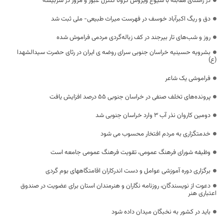
در راستای مقابله با شیوع ویروس کرونا کنترل عبور و مرور در سربیشه
دق و ریگ اکبرآباد خوسف در فهرست میراث طبیعی- ملی ثبت شد
روز و شب‌های تار بیرجند در کف زباله‌گردی مردمی فراموش شده
بشرویه حسینیه خراسان جنوبی سرای روضه ی ایران در رثای حضرت سیدالشهدا
(ع)
فراموشی یک شاعر
پرونده‌های تخلف صنفی در خراسان جنوبی ۵۵ درصد افزایش یافت
دومین کاروان نذر آب ۳ وارد خراسان جنوبی شد
خدمتگزاری به مردم افتخار محسوب می شود
وظیفه شورای فرهنگ عمومی، تقویت فرهنگ عمومی جامعه است
برگزاری دوره آموزشی عوامل و دست اندرکاران اقامتگاههای بوم گردی
دعوت از نویسندگان، روزنامه نگاران و هنرمندان استان برای عضویت در صندوق
اعتباری هنر
باید در کشور به نخبگان میدان داده شود