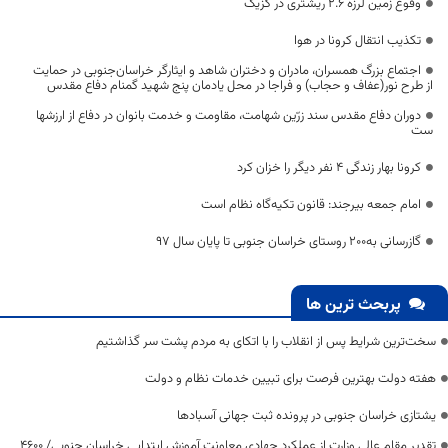
وقوع زمین لرزه ۲.۶ ریشتری در گزیک
تکذیب انتقال کرونا در هوا
اجتماع بزرگ همسران، مادران و دختران شاهد و ایثارگر خراسان‌جنوبی در حمایت
از طرح نور(عفاف و حجاب) و فراجا در محل یادمان پنج شهید گمنام دفاع مقدس
دوران دفاع مقدس سند زرّین شهامت، مقاومت و خدمت بانوان در دفاع از ارزشها
ست‌
کرونا بهار زندگی ۴ نفر دیگر را خزان کرد
امام جمعه بیرجند: قانون تکیه‌گاه نظام است
گازرسانی به۲۰۰ روستای خراسان جنوبی تا پایان سال ۹۷
پربحث ترین ها
سخت‌ترین شرایط پس از انقلاب را با اتکای به مردم پشت سر گذاشتیم
هفته دولت بهترین فرصت برای تبیین خدمات نظام و دولت
یشتازی خراسان جنوبی در پرونده ثبت جهانی آسبادها
تقدیر مقام عالی وزارت از عملکرد جهادی معاونت آموزش ابتدایی خراسان جنوبی/ ۴۶۰۰