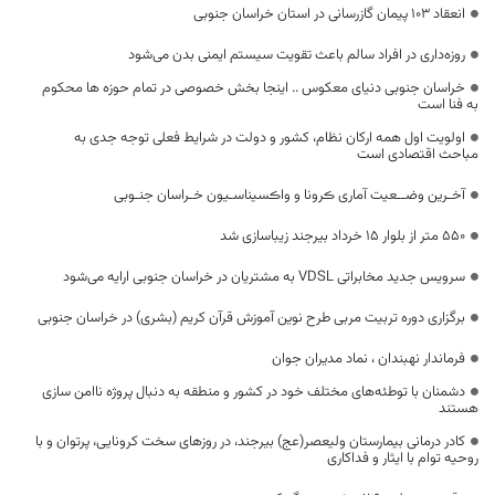
انعقاد ۱۰۳ پيمان گازرسانی در استان خراسان جنوبی
روزه‌داری در افراد سالم باعث تقویت سیستم ایمنی بدن می‌شود
خراسان جنوبی دنیای معکوس .. اینجا بخش خصوصی در تمام حوزه ها محکوم
به فنا است
اولویت اول همه ارکان نظام، کشور و دولت در شرایط فعلی توجه جدی به
مباحث اقتصادی است
آخـرین وضــعیت آماری ڪرونا و واڪسیناسـیون خـراسان جنـوبی
550 متر از بلوار 15 خرداد بیرجند زیباسازی شد
سرویس جدید مخابراتی VDSL به مشتریان در خراسان جنوبی ارایه می‌شود
برگزاری دوره تربیت مربی طرح نوین آموزش قرآن کریم (بشری) در خراسان جنوبی
فرماندار نهبندان ، نماد مدیران جوان
دشمنان با توطئه‌های مختلف خود در کشور و منطقه به دنبال پروژه ناامن سازی
هستند
کادر درمانی بیمارستان ولیعصر(عج) بیرجند، در روزهای سخت کرونایی، پرتوان و با
روحیه توام با ایثار و فداکاری