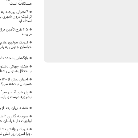
مشکلات است
?معرفی بیرجند به 
ترافیک درون شهری با
استاندارد
۱۱۵ طرح تأمین بر
می‌رسد
تبریک مولوی غلام 
خراسان جنوبی به رئ
بازگشایی مجدد تالا
با اختلال شنوایی شن
اج
همزمان با دهه مبارک
پل های آب بر سر”
بشرویه مرمت و بازس
نقشه ایران بعد از
اولویت دار خراسان ج
تبریک روزآتش نشا
،چرا امروز؛ روز آتش 