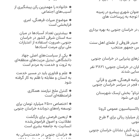
خانواده را مهمترین رکن پیشگیری از
آسیب‌های اجتماعی
عنوان شهری پیشرو در زمینه
 توجه به زیرساخت های
موضوع میراث فرهنگی، امری
فرابخشی است
ق در خراسان جنوبی به بهره برداری
بیشترین تعداد آسبادها در میان
سه استان شرقی کشور در خراسان
جنوبی ،ضرورت استفاده از اعتبارات
حیدر فاروقی از علمای اهل سنت
ملی برای مرمت آسبادها
یس جمهور منتخب
یکی از سیاست‌های اصلی جهاد
رهای پذیرایی در خراسان جنوبی
دانشگاهی تبدیل مزیت‌های منطقه‌ای
به ثروت و خدمت به مردم است
هفته جهانی ناشنوایان در خراسان جنوبی؛ ۳۸۲۱ نفر
اسایی شدند
علم و فناوری باید در مسیر خدمت
به انسان و مقابله با ظلم به کار گرفته
رای بیش از 120 برنامه فرهنگی، هنری و قرآنی
شود
 فجر در سراسر خراسان جنوبی
کنترل ملخ نیازمند همکاری
 ترناو” بخش ارسک شهرستان
فرامنطقه‌ای است
ازی می شود
اختصاص 2500 میلیارد تومان برای
توسعه راه‌های دوبانده خراسان جنوبی
 واکسیناسیون عمومی کرونا
اربعین فرصتی برای بازگشت
سرمایه گذاری 2 هزار میلیارد ریالی برای 4 طرح
عقلانیت و اصول فراموش‌شده
نوبی
انسانیت به جامعه بشری است
ن به آتش نشانان خراسان جنوبی
خراسان جنوبی در خدمت‌رسانی به
نشان شد؟