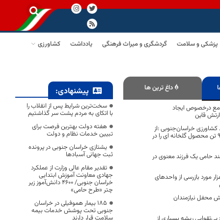
پزشکی و سلامت
گردشگری و میراث فرهنگی
یادداشت
کشاورزی
ا
داغ ترین ها
پیشنهادی:
سخت‌ترین شرایط پس از انقلاب را
امع درخصوص ایجاد
با اتکای به مردم پشت سر گذاشتیم
ارتش قاین
هفته دولت بهترین فرصت برای
کشاورزی خراسان‌جنوبی :از
تبیین خدمات نظام و دولت
ابتدای سال تولید9700 تن محصول گلخانه ای را در
یشتازی خراسان جنوبی در پرونده
ثبت جهانی آسبادها
ند حامی یک فرزند معنوی در
تقدیر مقام عالی وزارت از عملکرد
جهادی معاونت آموزش ابتدایی
ام بیش از 24 هزار مورد بازرسی از واحدهای
خراسان جنوبی/ ۴۶۰۰ دانش‌آموز زیر
چتر «طرح حامی»
ش محفل نیازمندان
۱۸۵ بیمار هموفیلی در خراسان
جنوبی تحت پوشش خدمات بیمه
سلامت قرار دارند
بی‌تقوایی ریشه بسیاری از