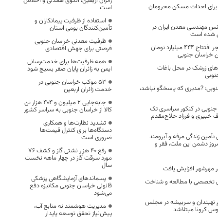
زائران اربعین، الگوی همدلی و اخلاص
ان برای احداث مسکن محرومان
است
استفاده از ظرفیت پیمانکاران و
فرانس مهندسی معدن ایران در
تأمین‌کنندگان بومی استان
ل شده است
ظرفیت معدنی خراسان جنوبی
به مناسبت دهه فجر افتتاح ۴۴۴ میلیارد تومان
فرصتی برای جهش اقتصادی
ن خراسان جنوبی
همه ظرفیت‌ها برای خدمت‌رسانی
ه‌های زرشک در محل باغات
ایمن به زائران پایان صفر بسیج شود
نوبی
53 موکب خراسان جنوبی در
نوبی: ?مدیری که پاسخگو نباشد،
خدمت زائران اربعین
جابه‌جایی 2 میلیون و 404 هزار تن
جنوبی در کنکور سراسری تک
کالا از خراسان جنوبی به سراسر کشور
 خبیری و فرزاد حلاج‌مقدم
تشدید نظارت‌ها و همکاری
دستگاه‌ها برای کنترل قیمت‌ها
ال تأمین زندگی مرفه و آبرومند
ضروری است
امروز ‌دشمن این ملت، فقر و
رفع 40 هزار نشتی گاز و کشف 76
مورد سرقت گاز در چهار ماهه نخست
سال
 مهرشهر افزایش یافت
پسماندهای آزمایشگاهی پزشکی
ی تخصصی با مطالعه و شناخت
قانونی خراسان جنوبی مکانیزه دفع
می‌شود
م نهبندان و سربیشه در مجلس
مدیریت هوشمندانه منابع آب،
وس کرونا مبتلاشد
پیش‌نیاز تحقق توسعه پایدار