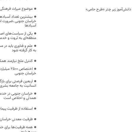
موضوع میراث فرهنگی،
بیشترین تعداد آسبادها
خراسان جنوبی ،ضرورت است
آسبادها
یکی از سیاست‌های اصل
منطقه‌ای به ثروت و خد
علم و فناوری باید در م
به کار گرفته شود
کنترل ملخ نیازمند همک
اختصاص 500
خراسان جنوبی
اربعین فرصتی برای با
انسانیت به جامعه بشری
خراسان جنوبی در خدمت‌
همدلی و اخلاص است
استفاده از ظرفیت پیمان
ظرفیت معدنی خراسان 
همه ظرفیت‌ها برای خدم
بسیج شود