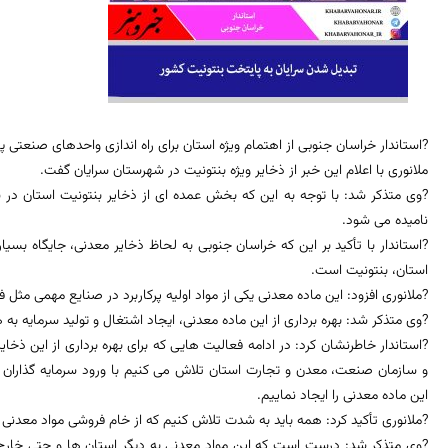
?استاندار خراسان جنوبی از اهتمام ویژه استان برای راه اندازی واحدهای صنعتی 
ملانوری با اعلام این خبر از ذخایر ویژه بنتونیت در شهرستان سرایان گفت.
?وی متذکر شد: با توجه به این که بخش عمده ای از ذخایر بنتونیت استان در 
نامیده می شود.
?استاندار با تأکید بر این که خراسان جنوبی به لحاظ ذخایر معدنی، جایگاه بسیار
استان، بنتونیت است.
?ملانوری افزود: این ماده معدنی یکی از مواد اولیه پرکاربرد در صنایع مهمی مثل 
?وی متذکر شد: بهره برداری از این ماده معدنی، ایجاد اشتغال و تولید سرمایه ب
?استاندار خاطرنشان کرد: در ادامه فعالیت هایی که برای بهره برداری از این ذخا
و سازمان صنعت، معدن و تجارت استان تلاش می کنیم با ورود سرمایه گذاران 
این ماده معدنی را ایجاد نماییم.
?ملانوری تأکید کرد: همه باید به شدت تلاش کنیم که از خام فروشی مواد معدنی
?وی متذکر شد: درست است که این مواد معدنی به دیگر استان ها و حتی خارج 