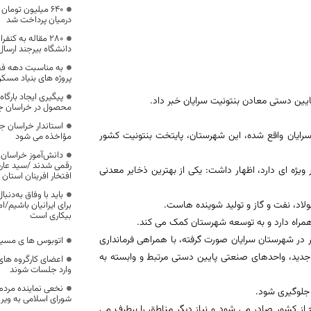
640 میلیون توم
درمیان پرداخت شد
۲۸۰ مقاله به کن
دانشگاه بیرجند ارسا
پروژه های بنیاد مسک
پیگیری ایجاد بارگا
پایین دستی معادن بنتونیت سرایان خبر داد.
محصول در خراسان ج
استاندار خراسان ج
سرایان واقع شده، این شهرستان، پایتخت بنتونیت کشور
مؤاخذه می شود
دانش‌آموز خراسان 
رقمی شدند /سید عارف
 ویژه ای دارد، اظهار داشت: یکی از بهترین ذخایر معدنی
افتخار افرینان استان
باید با وفاق به‌دنب
فولاد، نفت و گاز و تولید شوینده هاست.
برای ایرانیان باشیم/‌
بیکاری است
ه همراه دارد و به توسعه شهرستان کمک می کند.
یر در شهرستان سرایان صورت گرفته، با همراهی فرمانداری
اتوبوس ها ی مسیر
جدید، واحدهای صنعتی پایین دستی مرتبط و وابسته به
اعضای کارگروه ها
وارد جلسات شوند
نخعی نماینده مرد
 جلوگیری شود.
شورای اسلامی به ویر
از کشور صادر می شود و نیاز دیگر مناطق را برطرف می