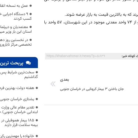
عمل به نسخه انقل
۹ دستگاه اجرایی خ
رند که به بالاترین قیمت به بازار عرضه شوند.
کسب کردند
?شایان ذکر است: بنتونیت سرایان، عنوان بهترین بنتونیت جهان را بر خود دارد و از ۷۴ واحد معدنی موجود در این شهرستان، ۵۷ واحد با
معتمدیان و دیپلم
استان این بار وزیر م
در نخستین روز دهه
تخصصی مرکز ناباروری 
 کوتاه خبر:
https://khabarvahonar.ir/news/?p=51839
پربحث ترین 
سخت‌ترین شرایط پس از 
گذاشتیم
بعدی
هفته دولت بهترین فرص
جان باختن 3 بیمار کرونایی در خراسان جنوبی
یشتازی خراسان جنوبی د
تقدیر مقام عالی وزارت
ابتدایی خراسان جنوبی/ ۴۶۰۰ دانش‌آموز زیر چتر «طرح حامی»
۱۸۵ بیمار هموفیلی
بیمه سلامت قرار دارند
خانواده را مهمترین رک