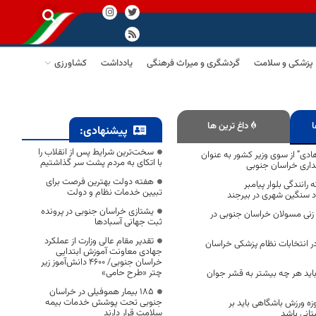
پزشکی و سلامت
گردشگری و میراث فرهنگی
یادداشت
کشاورزی
ا
داغ ترین ها
پیشنهادی:
سخت‌ترین شرایط پس از انقلاب را
دی” از سوی وزیر کشور به عنوان
با اتکای به مردم پشت سر گذاشتیم
داری خراسان جنوبی
هفته دولت بهترین فرصت برای
رانندگی بلوار پیامبر
تبیین خدمات نظام و دولت
 سنگین شهری در بیرجند
یشتازی خراسان جنوبی در پرونده
نی مسولان خراسان جنوبی در
ثبت جهانی آسبادها
تقدیر مقام عالی وزارت از عملکرد
وطلب در انتخابات نظام پزشکی خراسان
جهادی معاونت آموزش ابتدایی
خراسان جنوبی/ ۴۶۰۰ دانش‌آموز زیر
چتر «طرح حامی»
اید هر چه بیشتر به قشر جوان
۱۸۵ بیمار هموفیلی در خراسان
جنوبی تحت پوشش خدمات بیمه
زه ورزش باشگاهی باید بر
سلامت قرار دارند
انی باشد