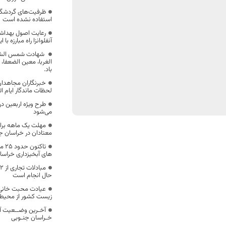
ظرفیت‌های گردشگر
استفاده نشده است
رعایت اصول بهداشت
آنفلوانزا راه مبارزه با 
شهادت شمس الشم
الغربا، معین الضعفا،
باد.
خبرنگاران مجاهدان
لحظات ماندگار ایام ال
طرح ویژه اربعین در
می‌شود
مهلت یک ماهه برای 
معتادان در خراسان ج
تاک
های آبخیزداری خراس
حال انجام است
عیادت محبت خانی 
زیست کشور از محیط 
آخـرین وضــعیت آ
خـراسان جنـوبی