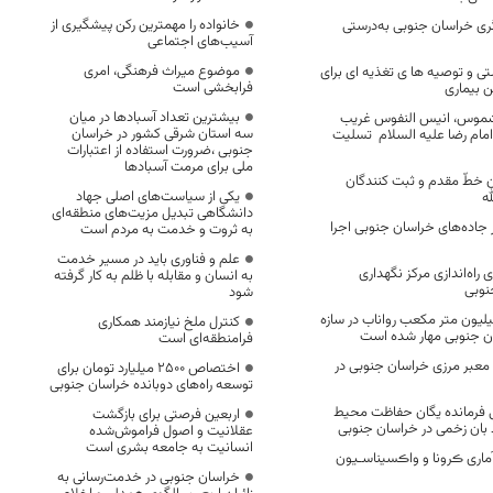
خانواده را مهمترین رکن پیشگیری از
ی خراسان جنوبی به‌درستی
آسیب‌های اجتماعی
موضوع میراث فرهنگی، امری
ی و توصیه ها ی تغذیه ای برای
فرابخشی است
این بیماری
بیشترین تعداد آسبادها در میان
وس، انیس النفوس غریب
سه استان شرقی کشور در خراسان
 امام رضا علیه السلام تسلیت
جنوبی ،ضرورت استفاده از اعتبارات
ملی برای مرمت آسبادها
 خطّ مقدم و ثبت کنندگان
یکی از سیاست‌های اصلی جهاد
له
دانشگاهی تبدیل مزیت‌های منطقه‌ای
 جاده‌های خراسان جنوبی اجرا
به ثروت و خدمت به مردم است
علم و فناوری باید در مسیر خدمت
راه‌اندازی مرکز نگهداری
به انسان و مقابله با ظلم به کار گرفته
نوبی
شود
نون حدود ۲۵ میلیون متر مکعب رواناب در سازه
کنترل ملخ نیازمند همکاری
ان جنوبی مهار شده است
فرامنطقه‌ای است
مبادلات تجاری از ۲ معبر مرزی خراسان جنوبی در
اختصاص 2500 میلیارد تومان برای
توسعه راه‌های دوبانده خراسان جنوبی
فرمانده یگان حفاظت محیط
اربعین فرصتی برای بازگشت
بان زخمی در خراسان جنوبی
عقلانیت و اصول فراموش‌شده
انسانیت به جامعه بشری است
ماری ڪرونا و واڪسیناسـیون
خراسان جنوبی در خدمت‌رسانی به