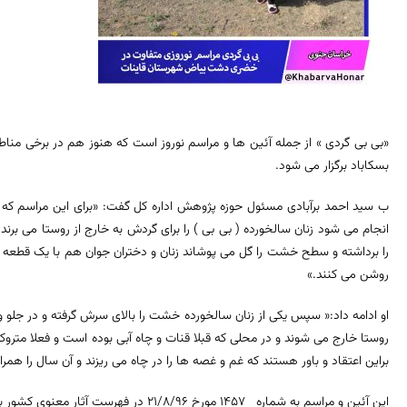
«بی بی گردی » از جمله آئین ها و مراسم نوروز است که هنوز هم در برخی م
بسکاباد برگزار می شود.
انجام می شود زنان سالخورده ( بی بی ) را برای گردش به خارج از روستا می برن
را برداشته و سطح خشت را گل می پوشاند زنان و دختران جوان هم با یک قطعه 
روشن می کنند.»
او ادامه داد:« سپس یکی از زنان سالخورده خشت را بالای سرش گرفته و در جلو و ز
روستا خارج می شوند و در محلی که قبلا قنات و چاه آبی بوده است و فعلا مترو
براین اعتقاد و باور هستند که غم و غصه ها را در چاه می ریزند و آن سال را هم
این آئین و مراسم به شماره 1457 مورخ 21/8/96 در فهرست آثار معنوی کشور به ثبت رسیده است.