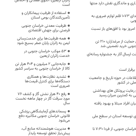
زائران اربعین، الگوی همدلی و اخلاص
اری و ماندگاری نقش دارد منتها
است
استفاده از ظرفیت پیمانکاران و
از ابتدای امسال اهدای ۱۰۷۳ قلم لوازم ضروری به
تأمین‌کنندگان بومی استان
وبی
ظرفیت معدنی خراسان جنوبی
 امروز بود با افق‌های باز نسبت
فرصتی برای جهش اقتصادی
همه ظرفیت‌ها برای خدمت‌رسانی
اقدامی جهادی برای حمایت از مرغداران؛ ۲۱۰ تن
ایمن به زائران پایان صفر بسیج شود
جنوبی خرید تضمینی شد
53 موکب خراسان جنوبی در
ت ارسال آثار به جشنواره رسانه‌ای
خدمت زائران اربعین
جابه‌جایی 2 میلیون و 404 هزار تن
کالا از خراسان جنوبی به سراسر کشور
برقرار است
تشدید نظارت‌ها و همکاری
طلاعات در حوزه تاریخ و جامعیت
دستگاه‌ها برای کنترل قیمت‌ها
ملی در کشور
ضروری است
 رعایت پروتکل های بهداشتی
رفع 40 هزار نشتی گاز و کشف 76
ی به کمترین میزان رسید
مورد سرقت گاز در چهار ماهه نخست
سال
ن افراد مبتلا و بهبود یافته
پسماندهای آزمایشگاهی پزشکی
قانونی خراسان جنوبی مکانیزه دفع
ای توسعه استان در سطح ملی
می‌شود
مدیریت هوشمندانه منابع آب،
?ساعت کار ادارات خراسان جنوبی، از فردا ۷:۳۰ تا
پیش‌نیاز تحقق توسعه پایدار