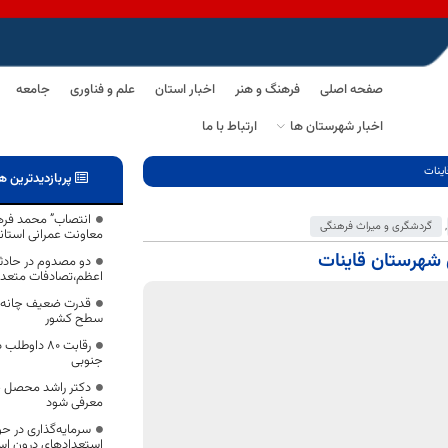
صفحه اصلی
فرهنگ و هنر
اخبار استان
علم و فناوری
جامعه
اخبار شهرستان ها
ارتباط با ما
ینات
پربازدیدترین ه
انتصاب” محمد فرها
,
گردشگری و میراث فرهنگی
معاونت عمرانی استان
شهرستان قاینات
دو مصدوم در حادثه 
اعظم،تصادفات متعدد
قدرت ضعیف چانه ز
سطح کشور
رقابت 80 دا
جنوبی
دکتر راشد محصل ب
معرفی شود
سرمایه‌گذاری در حو
استعدادهای درون است