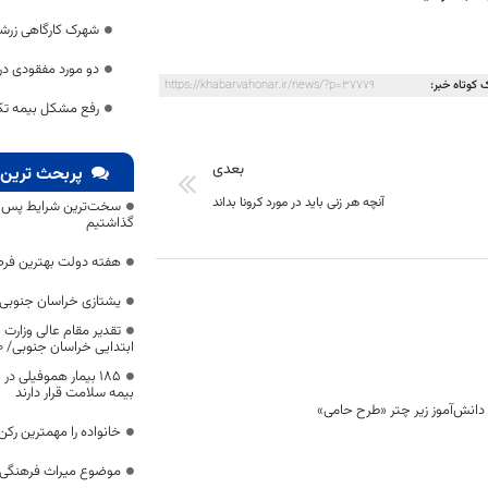
شهرک کارگاهی زرشک 
دو مورد مفقودی د
 کوتاه خبر:
https://khabarvahonar.ir/news/?p=37779
رفع مشکل بیمه تکمی
بعدی
پربحث ترین 
آنچه هر زنی باید در مورد کرونا بداند
سخت‌ترین شرایط پس از 
گذاشتیم
هفته دولت بهترین فرص
یشتازی خراسان جنوبی د
تقدیر مقام عالی وزارت
ابتدایی خراسان جنوبی/ ۴۶۰۰ دانش‌آموز زیر چتر «طرح حامی»
۱۸۵ بیمار هموفیلی
بیمه سلامت قرار دارند
خانواده را مهمترین رک
موضوع میراث فرهنگی،