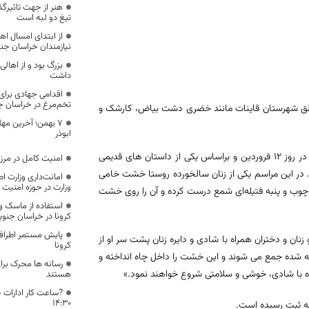
هنر از جهت تاثیرگذ
تیغ دو لبه است
نیازمندان خراسان جن
بزرگ بود و از اهالی
داشت
تخم‌مرغ در خراسان 
ناطق شهرستان قاینات مانند خضری دشت بیاض، کارشک و
7 بهمن؛ آخرین مهل
ابوذر
ب سید احمد برآبادی مسئول حوزه پژوهش اداره کل گفت: «برای این مراسم که در روز 12 فروردین و براساس یکی از داستان های قدیمی
امنیت کامل در مرز 
د. در این مراسم یکی از زنان سالخورده روستا خشت خامی
امانت‌داری وزارت ا
وزارت در حوزه امنیت 
چوب و پنبه فتیله‌ای شمع درست کرده و آن را روی خشت
استفاده از ماسک و
کرونا در خراسان جنوب
پایش مستمر اطرافیا
نان و دختران همراه با شادی و دایره زنان پشت سر او از
کرونا
که شده جمع می شوند و این خشت را داخل چاه انداخته و
رسانه ها محرک بر
راه با شادی، خوشی و سلامتی شروع خواهند نمود.»
هستند
۱۴:۳۰