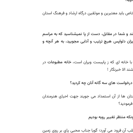
وید!
اص باید معتبرین و موثقین درگاه ارشاد و فرهنگ استان
د و شما در مقابل، دست از پا نمیشناسید که به مراسم
یزان دلواپس هیچ ترتیب و آدابی مجویید، به هر آنچه و
با خانه ای که ز پایبست ویران است،
خانه مطبوعات
در
الا خبرنگار !
ای درخواست های سه گانه آنان چه کردید؟
ان ها از آن استمداد می جویند جهت احیای هنرمندان
فرمودید؟
نکه منتظر تغییر رویه بودیم
ب آن فرود می آورد؛ گویا جناب محبی پای بر روی زمین