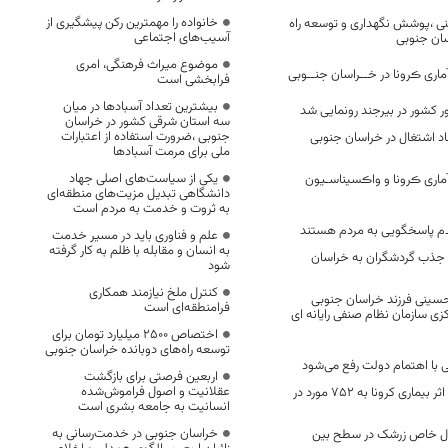
خانواده را مهمترین رکن پیشگیری از
ی ،پوشش نگهداری و توسعه راه
آسیب‌های اجتماعی
سان جنوبی
موضوع میراث فرهنگی، امری
اری ڪرونا در خــراسان جنــوبی
فرابخشی است
بیشترین تعداد آسبادها در میان
سه استان شرقی کشور در خراسان
جنوبی ،ضرورت استفاده از اعتبارات
یجاد اشتغال در خراسان جنوبی
ملی برای مرمت آسبادها
یکی از سیاست‌های اصلی جهاد
ماری ڪرونا و واڪسیناسـیون
دانشگاهی تبدیل مزیت‌های منطقه‌ای
به ثروت و خدمت به مردم است
م پاسخگویی به مردم هستند
علم و فناوری باید در مسیر خدمت
به انسان و مقابله با ظلم به کار گرفته
 جذب گردشگران به خراسان
شود
کنترل ملخ نیازمند همکاری
حسینی فرزند خراسان جنوبی
فرامنطقه‌ای است
ی سازمان نظام صنفی رایانه ای
اختصاص 2500 میلیارد تومان برای
توسعه راه‌های دوبانده خراسان جنوبی
ی با اهتمام دولت رفع می‌شود
اربعین فرصتی برای بازگشت
عقلانیت و اصول فراموش‌شده
تعداد فوتی های در اثر بیماری کرونا به 752 مورد در
انسانیت به جامعه بشری است
خراسان جنوبی در خدمت‌رسانی به
ل خاص زرشک در سطح بین