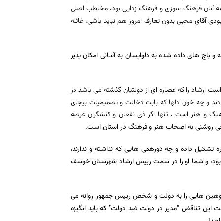
یشه آنان فرهنگ سوزی و فرهنگ زدایی بود، مخاطب اصلی
نبودی آقای محبی بدون تعارف امروز هم نباید باشی، غائله
و باج های داده شده به دلواپسان به آسانی امکان پذیر
ست ارشاد را که عصاره ای از دولتیان گذشته می باشد در
بودند و چه خون دلها که بابت دخالت و تصمیمیات بیجای
نگ و هنر است ، تنها اگر ذی نفعان و کنشگران عرصه
جی روشنی به اصحاب هنر و فرهنگ در استان است.
 تشکیل داده و چه دورهمی هایی که نداشته و ندارند،
 قالیباف در دو انتخابات ۹۶_۹۲ ریاست جمهوری بود، و شما او را در سمت رییس ارشاد شهرستان خوسف
 توهین هایی را به دولت و شخص رییس جمهور روانه می
 این تناقض “مدیر در دولت ضد دولت” که باید انگیزه