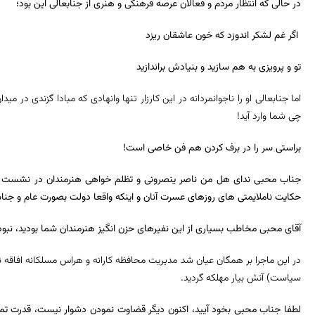
در حالی که انتظار مردم و فعالان عرصه فرهنگی و هنری از جنابعالی این بود؛
اگر غم لشکر اندوزد که خون عاشقان ریزد
تو و پرویزی به هم سازید و بنیادش براندازید
اما جنابعالی او را ناجوانمردانه در این کارزار تنها وانهادی که مبادا گزندی در 
چی شما وارد آید!
براستی سر را در برف کردن هم فن خاصی است!
جناب محبی ندای هل من ناصر ینصرونی و تظلم خواهی هنرمندان در نشست با
حکایت ناملایمتی های روزهای عسرت آنان و اینکه واقعا دولت بصورت عام و جناب
آقای محبی مخاطب بسیاری از این نفیرهای حزن انگیز هنرمندان شما بودید، نبود
در این ماجرا بر همگان عیان شد مدیریت محافظه کارانه و هراس مسلکانه افاقه ن
سیاست) آتش بیار مهلکه گردید.
لطفا جناب محبی بخود آیید، اکنون دیگر قضاوت نمودن دشوار نیست، قدرت تم