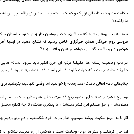
منصوب کننده و شخصیت منصوب شده را در یک پایان نامه دکتری روانشناسی کا
حکایت مدیریت جنابعالی تراژیک و کمیک است، جناب مدیر کل واقعا چرا این اشخ
ما باشند؟
طبعا همین رویه میشود که خبرگزاری خاص توهین نثار زنان هنرمند استان میکن
عروسی زوج خبرنگار همان خبرگزاری خاص برسید که نشان دهید
در اینجا “عز
هرکس دل و نگاه تنگتان میخواهد توهین و افترا بزنید!”
در باب وضعیت رسانه ها حقیقتا مرثیه ای حزن انگیز باید سرود، رسانه هایی 
حقیقت خانه نیست بلکه حیات خلوت کسانی است که متصف به هر وصفی میباشند 
جنابعالی نامه اهالی دغدغه مند رسانه را خواندید اما وقعی ننهادید، بفرمائید بر
توضیح دهید بودجه های تبصره پنج که ویژه بخش هنرمندان است و تمام است
مظلومشان و حق مسلم این قشر میباشد را با پیگیری هایتان تا چه اندازه محقق 
اگر تا به امروز سکوت پیشه نمودیم، هزار بار در خود شکستیم و دم برنیاوردیم چو
اما حال فرهنگ و هنر ما رو به وخامت است و هرکس از راه میرسد نشتری بر قل