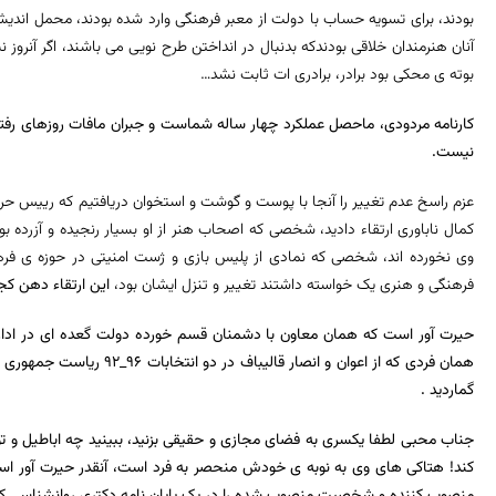
بودند، برای تسویه حساب با دولت از معبر فرهنگی وارد شده بودند، محمل اند
آنان هنرمندان خلاقی بودندکه بدنبال در انداختن طرح نویی می باشند، اگر آنروز 
بوته ی محکی بود برادر، برادری ات ثابت نشد…
کارنامه مردودی، ماحصل عملکرد چهار ساله شماست و جبران مافات روزهای رفته 
نیست.
عزم راسخ عدم تغییر را آنجا با پوست و گوشت و استخوان دریافتیم که رییس حرا
کمال ناباوری ارتقاء دادید، شخصی که اصحاب هنر از او بسیار رنجیده و آزرده 
وی نخورده اند، شخصی که نمادی از پلیس بازی و ژست امنیتی در حوزه ی فره
فرهنگی و هنری یک خواسته داشتند تغییر و تنزل ایشان بود،
این ارتقاء دهن ک
حیرت آور است که همان معاون با دشمنان قسم خورده دولت گعده ای در اداره
همان فردی که از اعوان و انصار
گماردید .
جناب محبی لطفا یکسری به فضای مجازی و حقیقی بزنید، ببینید چه اباطیل و
کند! هتاکی های وی به نوبه ی خودش منحصر به فرد است، آنقدر حیرت آور است