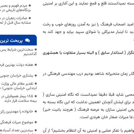
ته نمیدانستند قلع و قمع نمایند و این آغازی بر امنیتی
مردم فهیم و بصیر ا
بزنگاه‌های تاریخی در
صادرات زعفران در
مشابه سال قبل از لحاظ وزنی ۱۵ درص
امید اصحاب فرهنگ را نیز به آمدن روزهای خوب و رخت
 تا اینبار مدیرکلی با شولای سپید بیاید و جهد کند به
پربحث ترین 
سخت‌ترین شرایط پس از 
ر ( استاندار سابق ) و البته بسیار متفاوت با همشهری
گذاشتیم
هفته دولت بهترین فرص
در گذر زمان متحیرانه شاهد بودیم درب مهندسی فرهنگی در
یشتازی خراسان جنوبی د
تقدیر مقام عالی وزارت
ابتدایی خراسان جنوبی/ ۴۶۰۰ دانش‌آموز زیر چتر «طرح حامی»
حبی شاید قبلا دقیقا نمیدانست که نگاه امنیتی سازی (
۱۸۵ بیمار هموفیلی
بیمه سلامت قرار دارند
ید برای ایشان آنچنان اهمیتی نداشت که این نگاه بسته به
جی امنیتی سازان به عرصه فرهنگ ( هرچند بانیت خیر)
خانواده را مهمترین رک
دعا میراث صفار خان هرندی است.
موضوع میراث فرهنگی،
بیشترین تعداد آسبادها
واهیم با تفکر صلبی و امنیتی به آن انتظام بخشیم؟ از آن