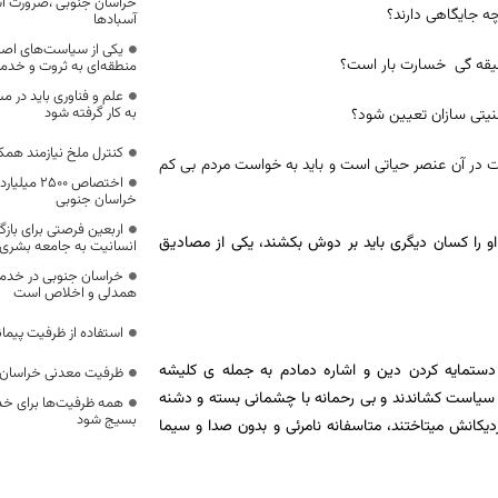
خراسان جنوبی ،ضرورت است
 جایگاهی دارند؟
آسبادها
یکی از سیاست‌های اصل
سلیقه گی خسارت بار است؟
منطقه‌ای به ثروت و خد
علم و فناوری باید در م
به کار گرفته شود
نیتی سازان تعیین شود؟
کنترل ملخ نیازمند همک
ت در آن عنصر حیاتی است و باید به خواست مردم بی کم
اختصاص 500
خراسان جنوبی
اربعین فرصتی برای با
و را کسان دیگری باید بر دوش بکشند، یکی از مصادیق
انسانیت به جامعه بشری
خراسان جنوبی در خدمت‌
همدلی و اخلاص است
استفاده از ظرفیت پیمان
دستمایه کردن دین و اشاره دمادم به جمله ی کلیشه
ظرفیت معدنی خراسان 
 سیاست کشاندند و بی رحمانه با چشمانی بسته و دشنه
همه ظرفیت‌ها برای خدم
بسیج شود
دیکانش میتاختند، متاسفانه نامرئی و بدون صدا و سیما