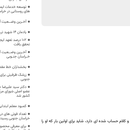
توسعه خدمات ایمن
های روستایی در خرا
آخـرین وضــعیت آم
یادمان ۱۴ شهید ترور کشور در بیرجند رونمایی شد
۱۰۲ درصد تعهد ا
تحقق یافت
آخـرین وضــعیت آ
خـراسان جنـوبی
بخشداران خط مقد
زرشک ظرفیتی برای
جنوبی
دکتر سید علیرضا 
عضو اصلی شورای مرکز
کشور شد
کمبود معلم ابتدای
خراسان جنوبی رسید؛
م حساب شده ای دارد، شاید برای اولین بار که او را
برای معرفی محصو