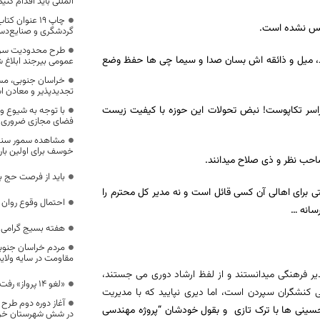
المللی باید اقدام کنیم
چاپ ۱۹ عنوان
 خیس نشده است.
گردشگری و صنایع‌دس
طرح محدودیت سرن
ارد، میل و ذائقه اش بسان صدا و سیما چی ها حفظ وضع
عمومی بیرجند ابلاغ ش
خراسان جنوبی، مست
تجدیدپذیر و معادن 
راسر تکاپوست! نبض تحولات این حوزه با کیفیت زیست
با توجه به شیوع وی
فضای مجازی ضروری
مشاهده سمور سنگی
خوسف برای اولین بار
صاحب نظر و ذی صلاح میدانند.
باید از فرصت حج به
تی برای اهالی آن کسی قائل است و نه مدیر کل محترم را
احتمال وقوع روان 
سانه …
هفته بسیج گرامی ب
مردم خراسان جنوب
مقاومت در سایه ولای
 مدیر فرهنگی میدانستند و از لفظ ارشاد دوری می جستند،
«لغو 14 پرواز» رفت و برگشت بیرجند در هفته جاری
کنشگران سپردن است، اما دیری نپایید که با مدیریت
آغاز دوره دوم طرح
سینی ها با ترک تازی و بقول خودشان “پروژه مهندسی
در شش شهرستان خرا