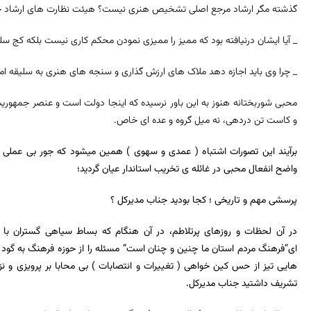
گذشته مگر ارشاد مرجع اصلی تشخیص هنری نیست؟ هیئت نظارت های ارشاد چه
_ آیا ایشان درنیافته بود که ممیز را ممیزی نمودن محکم کاری نیست بلکه کج 
_ چرا وی باید اجازه دهد ملاک های ارزش گذاری و سنجه های هنری به سلیقه ام
محبی شوربختانه هنوز به این باور نرسیده که اینجا دولت است و عنصر جمهوری
و کاست تن دردهی، نه میل گروه و عده ای خاص.
برآیند این تصورات اشتباه ( عمدی و سهوی ) همین میشود که جور بی عملی ا
واضح انفعال محبی در غائله ی تخریب استاندار عیان گردید؛
پرسشی مهم و تاریخی ؛ کجا بودید جناب مدیرکل ؟
در آن لحظات و روزهای پرتلاطم، در آن هنگام که بساط سیاهی گستران با 
ای
“
فرهنگ مردم استان ما چنین و چنان است
“
مسئله را از حوزه فرهنگ به گود
هایی تیز از حس کین خواهی ( تغییرات و انتصابات ) بی محابا بر پرویزی و نز
تشریف داشتید جناب مدیرکل.