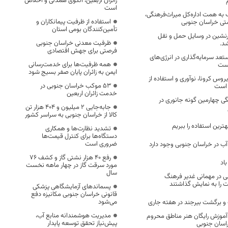
زائران اربعین، الگوی همدلی و اخلاص
است
 کتاب به همت اداره‌کل میراث‌فرهنگی،
استفاده از ظرفیت پیمانکاران و
تی خراسان جنوبی
تأمین‌کنندگان بومی استان
شین در وسایل حمل و نقل
ظرفیت معدنی خراسان جنوبی
د.
فرصتی برای جهش اقتصادی
عد سرمایه‌گذاری در انرژی‌های
همه ظرفیت‌ها برای خدمت‌رسانی
است
ایمن به زائران پایان صفر بسیج شود
روس کرونا، نوآوری و استفاده از
53 موکب خراسان جنوبی در
 است
خدمت زائران اربعین
 چهارمین گونه جانوری در
جابه‌جایی 2 میلیون و 404 هزار تن
کالا از خراسان جنوبی به سراسر کشور
ترین استفاده را ببریم
تشدید نظارت‌ها و همکاری
دستگاه‌ها برای کنترل قیمت‌ها
ضروری است
آب در خراسان جنوبی وجود دارد
رفع 40 هزار نشتی گاز و کشف 76
اد
مورد سرقت گاز در چهار ماهه نخست
سال
ی در مهمانی غدیر فرهنگ
ت را به نمایش گذاشتند
پسماندهای آزمایشگاهی پزشکی
قانونی خراسان جنوبی مکانیزه دفع
می‌شود
مدیریت هوشمندانه منابع آب،
 آموزش رایگان هنر مناطق محروم
پیش‌نیاز تحقق توسعه پایدار
سان جنوبی