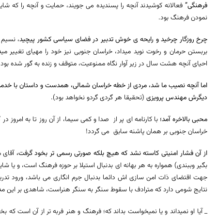
فرهنگی”
فعالانه کوشیدند آنچه را پسندیده می جویند، حمایت و آنچه را که شایس
نمودن فرهنگ بود.
چرخ روزگار چرخید و رایحه ی خوش تدبیر در فضای سیاسی کشور پیچید
، نسیم 
بربستن حرمان و رخوت نوید میداد، خراسان جنوبی نیز خود را مهیای تغییر میدید
احیای آنچه هشت سال در زیر آوار نگاه ممنوعیت، متوقف و زنده به گور شده بود.
اما آنچه نصیب ما شد، مردی از خطه خراسان شمالی، همدست و داستان با خدمتگزا
دیگرش مهندس پرویزی
(تحقیقا هر گردی گردو نخواهد بود).
محبی بالاخره آمد؛
با کارنامه ای پر از صدا و کمی سیما، از آن روز تا به امروز 
خراسان جنوبی بر همان پاشنه سابق می گردد!
از آن فشار امنیتی کاسته نشد که هیچ بلکه صورتی رسمی تر بخود گرفت،
آقای م
بگیر وببندی) همواره به هر بهانه ای بدنبال استیلا بر حوزه فرهنگ است، و یا شا
جهت اقتضای ذات امن سازی اش دائما بدنبال جرم انگاری می باشد، ورود تدری
نتایج شومی دارد که مترادف با سقوط سنگر به سنگر هنراست، شاهدی بر این م
_ آیا او نمیداند و یا نمیخواست بداند که؛ فرهنگ و هنر فربه تر از آن است که بخ