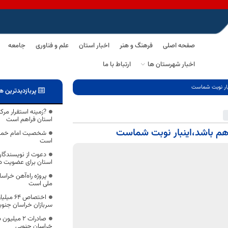
صفحه اصلی
فرهنگ و هنر
اخبار استان
علم و فناوری
جامعه
اخبار شهرستان ها
ارتباط با ما
نبار نوبت شماست
پربازدیدترین ه
?زمینه استقرار مرک
استان فراهم است
 هم باشد،اینبار نوبت شماست
شخصیت امام خمینی
است
دعوت از نویسندگان،
استان برای عضویت در
پروژه راه‌آهن خراس
ملی است
اختصاص 
سربازان خراسان جنوب
صادرات ۲ م
خراسان جنوبی