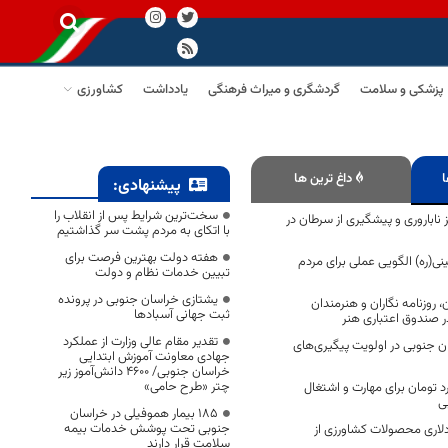
پزشکی و سلامت
گردشگری و میراث فرهنگی
یادداشت
کشاورزی
ا
داغ ترین ها
پیشنهادی:
سخت‌ترین شرایط پس از انقلاب را
ز ناباروری و پیشگیری از سرطان در
با اتکای به مردم پشت سر گذاشتیم
هفته دولت بهترین فرصت برای
(ره) الگویی عملی برای مردم
تبیین خدمات نظام و دولت
یشتازی خراسان جنوبی در پرونده
 روزنامه نگاران و هنرمندان
ثبت جهانی آسبادها
 صندوق اعتباری هنر
تقدیر مقام عالی وزارت از عملکرد
ان جنوبی در اولویت پیگیری‌های
جهادی معاونت آموزش ابتدایی
خراسان جنوبی/ ۴۶۰۰ دانش‌آموز زیر
چتر «طرح حامی»
۶۴ میلیارد تومان برای مهارت و اشتغال
ی
۱۸۵ بیمار هموفیلی در خراسان
جنوبی تحت پوشش خدمات بیمه
یلیون دلاری محصولات کشاورزی از
سلامت قرار دارند