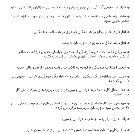
خراسان جنوبی آمادگی لازم برای پذیرش و خدمات‌رسانی به زائران پاکستانی را دارد
نقشه راه علمی و متناسب با شرایط استان خراسان جنوبی در حوزه مبارزه با مواد
مخدر تدوین شود
آغاز طرح نظام ارجاع بیمه شدگان صندوق بیمه سلامت همگانی
آغاز براشت گل محمدی در شهرستان خوسف
مدیرکل دفتر اجتماعی و فرهنگی استانداری خراسان جنوبی درگذشت شاعر
گرانقدر و شیرین سخن استاد “فهیم بخشی” را تسلیت گفت
جذب اعتبارات فرهنگی، با توجه به تاکیدات دولت مردمی، از ضروریاتی است
جهش بی سابقه در گردشگری ،راه‌اندازی 60 اقامتگاه بوم‌‎‌گردی خراسان جنوبی در
7 سال گذشته
خط انتقال گاز دشتک به خراسان جنوبی در اولویت پروژه های شرکت ملی گاز
ایران است
مهندس راستکار بخشدار مود: اولین جشنواره استانی بازی های بومی محلی سال
97 در بخش مود شهرستان سربیشه برگزار می گردد.
راه اندازی مرکز رصد جمعیت خراسان جنوبی
نرخ بیکاری استان ۵.۸ است،کاهش ۲ درصد این نرخ در خراسان جنوبی