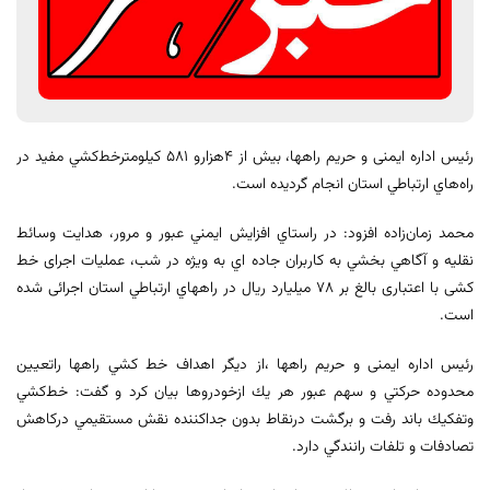
رئیس اداره ایمنی و حریم راهها، بيش از 4هزارو 581 كيلومترخط‌كشي مفید در
راه‌هاي ارتباطي استان انجام گردیده است.
محمد زمان‌زاده افزود: در راستاي افزايش ايمني عبور و مرور، هدايت وسائط
نقليه و آگاهي بخشي به كاربران جاده اي به ويژه در شب، عملیات اجرای خط
کشی با اعتباری بالغ بر 78 میلیارد ریال در راههاي ارتباطي استان اجرائی شده
است.
رئیس اداره ایمنی و حریم راهها ،از ديگر اهداف خط كشي راهها راتعيين
محدوده حركتي و سهم عبور هر يك ازخودروها بيان كرد و گفت: خط‌كشي
وتفكيك باند رفت و برگشت درنقاط بدون جداكننده نقش مستقيمي دركاهش
تصادفات و تلفات رانندگي دارد.