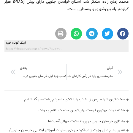
محمد زمان زاده، متذکر شد: استان خراسان جنوبی دارای بیش از16985 هزار
کیلومتر راه بین‌شهری و روستایی است.
لینک کوتاه خبر:
https://khabarvahonar.ir/news/?p=14766
قبلی
بعدی
مدرسه‌سازی باید در رأس کارهای خیر قرار بگیرد
کسب رتبه اول خراسان جنوبی در صدور پروانه بهره‌برداری معدنی در کشور
سخت‌ترین شرایط پس از انقلاب را با اتکای به مردم پشت سر گذاشتیم
هفته دولت بهترین فرصت برای تبیین خدمات نظام و دولت
یشتازی خراسان جنوبی در پرونده ثبت جهانی آسبادها
تقدیر مقام عالی وزارت از عملکرد جهادی معاونت آموزش ابتدایی خراسان جنوبی/