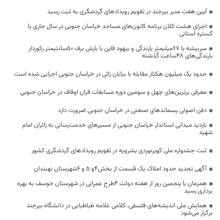
آیین هفت منبر بیرجند در تقویم رویدادهای گردشگری به ثبت رسید
اجرای هشت کلان برنامه کانون‌های مساجد خراسان جنوبی در سال جاری با
گستره استانی
سربیشه با 67میلیمتر بارندگی و بیهود قاین با بارش برف 50سانتیمتر رکوردار
بارندگی‌های 48ساعت گذشته
حدود یک میلیون هکتار مقابله با بیابان زائی در خراسان جنوبی اجرایی شده است
معرفی برترین‌های چهل و سومین دوره مسابقات قران اوقاف در خراسان جنوبی
دفن اصولی پسماندهای صنعتی در خراسان جنوبی ضرورت دارد
بازدید میدانی استاندار خراسان جنوبی از مسیرهای خدمت‌رسانی به زائران امام
شهید
ثبت جشنواره ملی کویرنوردی بشرویه در تقویم رویدادهای گردشگری کشور
آگهی تحدید حدود املاک یک قسمت از بخش4و 5 و 6شهرستان نهبندان
همزمان با پنجمین روز از هفته دولت ۴طرح عمرانی در شهرستان خوسف به بهره
برداری رسید
همایش ملی اندیشه‌های فلسفی، کلامی علامه طباطبایی در دانشگاه بیرجند
برگزار می‌شود