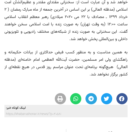
خواهد شد و آن عبارت است از: سخنرانی مقتدای مقتدر و عظیم‌الشأن امت
اسلامی (مدظله العالی) بر این اساس در آخرین جمعه از ماه مبارک رمضان ( 2
خرداد 1399 ـ مصادف با 22 می 2020 میلادی) رهبر معظم انقلاب اسلامی
ساعت 12:00 (به وقت تهران) به صورت زنده با امت اسلامی سخن خواهند
گفت. این سخنرانی به صورت زنده از شبکه‌های مختلف رادیویی و تلویزیونی
داخلی و بین‌المللی پخش خواهد شد.
به همین مناسبت و به منظور کسب فیض حداکثری از بیانات حکیمانه و
راهگشای ولی امر مسلمین، حضرت آیت‌الله العظمی امام خامنه‌ای (مدظله
العالی) هیچ‌گونه برنامه‌ای تحت عنوان مراسم روز قدس در هیچ نقطه‌ای از
کشور برگزار نخواهد شد.
لینک کوتاه خبر:
https://khabarvahonar.ir/news/?p=40581