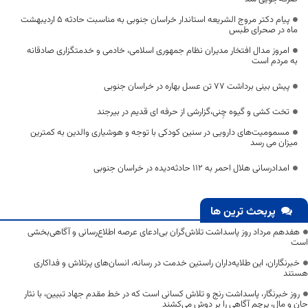
پیام دکتر مروج الشریعه استاندار خراسان جنوبی به مناسبت حادثه 5 اردیبهشت
ماه در صحرای طبس
امروز مدال افتخار مدیران نظام جمهوری اسلامی، خادمی و خدمتگزاری صادقانه
به مردم است
پیش بینی برداشت ۷۷ تن عسل بهاره در خراسان جنوبی
تخت کشی و گیوه چِنی،گزارشی از حرفه ای قدیم در بیرجند
مسمومیت‌های دارویی در سنین کودکی با توجه و هوشیاری والدین به کمترین
میزان می رسد
امدادرسانی هلال احمر به ۱۱۲ حادثه‌دیده در خراسان جنوبی
پربحث ترین ها
هفدهم مرداد روز پاسداشت تلاش‌گران بی‌ادعای عرصه اطلاع‌رسانی و آگاهی‌بخشی
است
خبرنگاران، این طلایه‌داران راستین خدمت در رسانه، انسان‌های پرتلاش و فداکاری
هستند
روز خبرنگار، پاسداشت رنج و تلاش کسانی است که در خط مقدم جهاد تبیین، با نثار
جان و مال، پرچم آگاهی را بر دوش می‌کشند