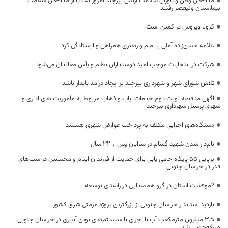
مدافعان وطن و یاوران سلامت ارتش بیرجند امروز به دیدار مدافعان سلامت
بیمارستان ولیعصر رفتند
کرونا ویروس در کمین است
علامه حسن‌زاده آملی با امام و رهبری همراهی و ایستادگی کرد
شرکت در انتخابات موجب امید دوستداران نظام و یأس معاندان می‌شود
تلاش شورای شهر و شهرداری بیرجند بر ایجاد درآمد پایدار باشد
اگهی مناقصه نوبت دوم خدمات ایاب و ذهاب مربوط به مأموریت های اداری و
شهری پرسنل شهرداری بیرجند
دستگاه‌های اجرایی مکلف به پرداخت عوارض شهری هستند
نام‌دار شدن شهید گمنام در سرایان پس از ۳۲ سال
برپایی ۵۵ پایگاه حامی یابی برای حمایت از فرزندان ایتام و محسنین در شب‌های
قدر در خراسان جنوبی
?موفقیت استان در گرو همصدایی در راستای توسعه
بازدید استاندار خراسان جنوبی از بزرگترین پروژه مرمتی شرق کشور
۳.۵ میلیون مترمکعب آب با اجرای با سیستم‌های نوین آبیاری در خراسان جنوبی
صرفه‌جویی شد