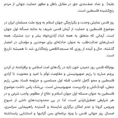
علیه) و نماد صف‌بندی حق در مقابل باطل و مظهر حمایت جهانی از مردم
رنج‌کشیده فلسطین است.
روز قدس نمایش وحدت و یکپارچگی جهان اسلام به ویژه ملت مسلمان ایران در
موضوع فلسطین و حمایت از آرمان قدس شریف به مثابه مسأله اول جهان
است. آرمانی که متعلق به همه ابناء آزادی‌خواه بشر و درد مشترک همه
انسان‌های عدالت‌طلب به عنوان حادثه‌ای برای موحدین و مؤمنان در اعصار
گذشته، حال و آینده از روزی که مسجدالاقصی پایه‌گذاری شد تا همیشه تاریخ
است.
یوم‌الله قدس روز دمیدن خون تازه در رگ‌های امت اسلامی و برافراشته تر کردن
پرچم مبارزه با رژیم صهیونیستی و مقاومت توأم با امید و معنویت تا آزادی
فلسطین و محو کامل غاصب قبله اول مسلمین و جرثومه فساد یعنی رژیم
جعلی، کودک‌کش و نژادپرست صهیونیستی است. بی‌شک پاس داشت موضوع
فلسطین به عنوان مسئله اول جهان اسلام و دفاع از مظلوم، واجب شرعی و در
هر شرایطی تعطیل‌ناپذیر است، لذا در پی محدودیت‌های ناشی از شیوع
ویروس کرونا و عدم امکان برگزاری شایسته و گسترده راهپیمایی سراسری،
امسال روز جهانی قدس با ویژه برنامه‌ای بس گرانبها و استثنایی پاسداشته