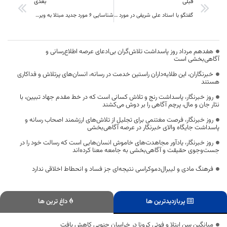
قبلی
بعدی
گفتگو با استاد علی شریفی در مورد ویژگی های یک متن خوب
شناسایی 6 مورد جدید مبتلا به ویروس کرونا در خراسان جنوبی
هفدهم مرداد روز پاسداشت تلاش‌گران بی‌ادعای عرصه اطلاع‌رسانی و
آگاهی‌بخشی است
خبرنگاران، این طلایه‌داران راستین خدمت در رسانه، انسان‌های پرتلاش و فداکاری
هستند
روز خبرنگار، پاسداشت رنج و تلاش کسانی است که در خط مقدم جهاد تبیین، با
نثار جان و مال، پرچم آگاهی را بر دوش می‌کشند
روز خبرنگار، فرصت مغتنمی برای تجلیل از تلاش‌های ارزشمند اصحاب رسانه و
پاسداشت جایگاه والای خبرنگار در عرصه آگاهی‌بخشی
روز خبرنگار، یادآور مجاهدت‌های خاموش انسان‌هایی است که رسالت خود را در
جست‌وجوی حقیقت و آگاهی‌بخشی به جامعه معنا کرده‌اند
فرهنگ مادی و لیبرال‌دموکراسی نتیجه‌ای جز فساد و انحطاط اخلاقی ندارد
پربازدیدترین ها
داغ ترین ها
میانگین سن ابتلا و فوتی کرونا در خراسان جنوبی کاهش یافت