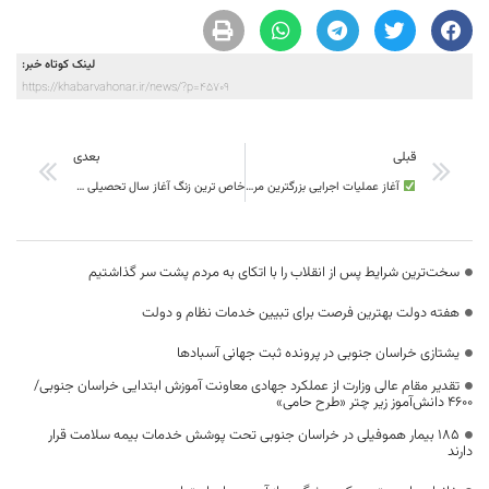
لینک کوتاه خبر:
https://khabarvahonar.ir/news/?p=45709
قبلی
بعدی
آغاز عملیات اجرایی بزرگترین مرکز تجاری رفاهی شرق کشور در بند دره
خاص ترین زنگ آغاز سال تحصیلی ،۲ هزار و ۷۳۲ مدرسه خراسان جنوبی بازگشایی شدند
سخت‌ترین شرایط پس از انقلاب را با اتکای به مردم پشت سر گذاشتیم
هفته دولت بهترین فرصت برای تبیین خدمات نظام و دولت
یشتازی خراسان جنوبی در پرونده ثبت جهانی آسبادها
تقدیر مقام عالی وزارت از عملکرد جهادی معاونت آموزش ابتدایی خراسان جنوبی/
۴۶۰۰ دانش‌آموز زیر چتر «طرح حامی»
۱۸۵ بیمار هموفیلی در خراسان جنوبی تحت پوشش خدمات بیمه سلامت قرار
دارند