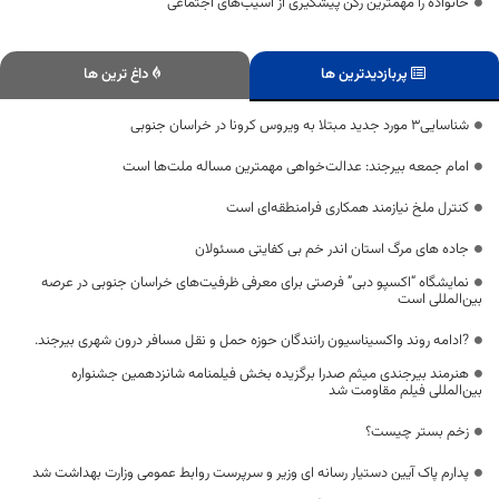
خانواده را مهمترین رکن پیشگیری از آسیب‌های اجتماعی
پربازدیدترین ها
داغ ترین ها
شناسایی3 مورد جدید مبتلا به ویروس کرونا در خراسان جنوبی
امام جمعه بیرجند: عدالت‌خواهی مهمترین مساله ملت‌ها است
کنترل ملخ نیازمند همکاری فرامنطقه‌ای است
جاده های مرگ استان اندر خم بی کفایتی مسئولان
نمایشگاه “اکسپو دبی” فرصتی برای معرفی ظرفیت‌های خراسان جنوبی در عرصه
بین‌المللی است
?ادامه روند واکسیناسیون رانندگان حوزه حمل و نقل مسافر درون شهری بیرجند.
هنرمند بیرجندی میثم صدرا برگزیده بخش فیلمنامه شانزدهمین جشنواره
بین‌المللی فیلم مقاومت شد
زخم بستر چیست؟
پدارم پاک آیین دستیار رسانه ای وزیر و سرپرست روابط عمومی وزارت بهداشت شد