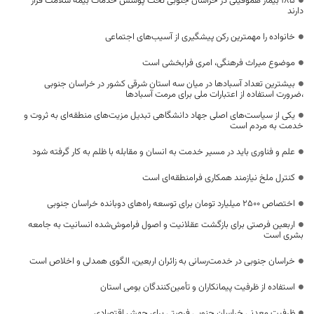
۱۸۵ بیمار هموفیلی در خراسان جنوبی تحت پوشش خدمات بیمه سلامت قرار
دارند
خانواده را مهمترین رکن پیشگیری از آسیب‌های اجتماعی
موضوع میراث فرهنگی، امری فرابخشی است
بیشترین تعداد آسبادها در میان سه استان شرقی کشور در خراسان جنوبی
،ضرورت استفاده از اعتبارات ملی برای مرمت آسبادها
یکی از سیاست‌های اصلی جهاد دانشگاهی تبدیل مزیت‌های منطقه‌ای به ثروت و
خدمت به مردم است
علم و فناوری باید در مسیر خدمت به انسان و مقابله با ظلم به کار گرفته شود
کنترل ملخ نیازمند همکاری فرامنطقه‌ای است
اختصاص 2500 میلیارد تومان برای توسعه راه‌های دوبانده خراسان جنوبی
اربعین فرصتی برای بازگشت عقلانیت و اصول فراموش‌شده انسانیت به جامعه
بشری است
خراسان جنوبی در خدمت‌رسانی به زائران اربعین، الگوی همدلی و اخلاص است
استفاده از ظرفیت پیمانکاران و تأمین‌کنندگان بومی استان
ظرفیت معدنی خراسان جنوبی فرصتی برای جهش اقتصادی