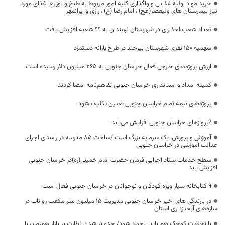
خرید مواد اولیه غذایی و واگذاری کلیه امور مربوط به طبخ و توزیع غذای مورد
نیاز بیمارستان های ولیعصر(عج) ، امام رضا (ع) ، رازی و ایرانمهر
تعداد شعب اخذ رای در شهرستان نهبندان به ۹۹ شعبه افزایش یافت
سهمیه 150 نفری شهرستان بیرجند در طرح یارانه دستمزد
ارزش پروژه‌های خارجی فعال خراسان جنوبی به ۲۶۵ میلیون دلار رسیده است
کمیته امداد و استانداری خراسان جنوبی تفاهم‌نامه امضا کردند
پروژه‌های نیمه تمام خراسان جنوبی تعیین تکلیف شود
?پروازهای خراسان جنوبی افزایش می‌یابد
آموزش و پرورش، یک سرمایه بزرگ است /ساخت ۸۵ مدرسه در راستای اجرای
عدالت آموزشی در خراسان جنوبی
سطح خدمات ستاد اجرایی فرمان حضرت امام خمینی(ره)در خراسان جنوبی
افزایش یابد
۹ کتابخانه سیار ویژه کودکان و نوجوانان در خراسان جنوبی فعال است
در بارندگی های اخیر خراسان جنوبی مدیریت ۱۵ میلیون متر مکعب رواناب در
سازه‌های آبخیزداری استان
با تخلفات کوچک هم باید برخورد شود/ جدی‌تر شدن نظارت بر بازار همزمان با