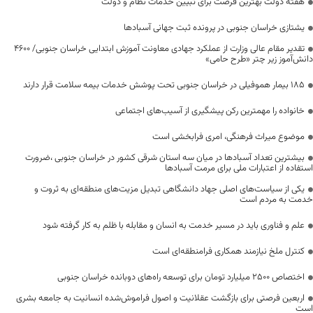
هفته دولت بهترین فرصت برای تبیین خدمات نظام و دولت
یشتازی خراسان جنوبی در پرونده ثبت جهانی آسبادها
تقدیر مقام عالی وزارت از عملکرد جهادی معاونت آموزش ابتدایی خراسان جنوبی/ ۴۶۰۰
دانش‌آموز زیر چتر «طرح حامی»
۱۸۵ بیمار هموفیلی در خراسان جنوبی تحت پوشش خدمات بیمه سلامت قرار دارند
خانواده را مهمترین رکن پیشگیری از آسیب‌های اجتماعی
موضوع میراث فرهنگی، امری فرابخشی است
بیشترین تعداد آسبادها در میان سه استان شرقی کشور در خراسان جنوبی ،ضرورت
استفاده از اعتبارات ملی برای مرمت آسبادها
یکی از سیاست‌های اصلی جهاد دانشگاهی تبدیل مزیت‌های منطقه‌ای به ثروت و
خدمت به مردم است
علم و فناوری باید در مسیر خدمت به انسان و مقابله با ظلم به کار گرفته شود
کنترل ملخ نیازمند همکاری فرامنطقه‌ای است
اختصاص 2500 میلیارد تومان برای توسعه راه‌های دوبانده خراسان جنوبی
اربعین فرصتی برای بازگشت عقلانیت و اصول فراموش‌شده انسانیت به جامعه بشری
است