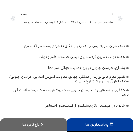
قبلی
بعدی
جلسه بررسی مشکلات سرمایه گذاران کویر در فرمانداری سرایان برگزار شد
انتشار کتابچه فرصت های سرمایه گذاری در صنعت گردشگری استان خراسان جنوبی کتابچه فرصت های سرمایه گذاری در صنعت گردشگری استان خراسان جنوبی توسط اداره کل میراث فرهنگی صنایع دستی و گردشگری استان چاپ و منتشر گردید.
سخت‌ترین شرایط پس از انقلاب را با اتکای به مردم پشت سر گذاشتیم
هفته دولت بهترین فرصت برای تبیین خدمات نظام و دولت
یشتازی خراسان جنوبی در پرونده ثبت جهانی آسبادها
تقدیر مقام عالی وزارت از عملکرد جهادی معاونت آموزش ابتدایی خراسان جنوبی/
۴۶۰۰ دانش‌آموز زیر چتر «طرح حامی»
۱۸۵ بیمار هموفیلی در خراسان جنوبی تحت پوشش خدمات بیمه سلامت قرار
دارند
خانواده را مهمترین رکن پیشگیری از آسیب‌های اجتماعی
پربازدیدترین ها
داغ ترین ها