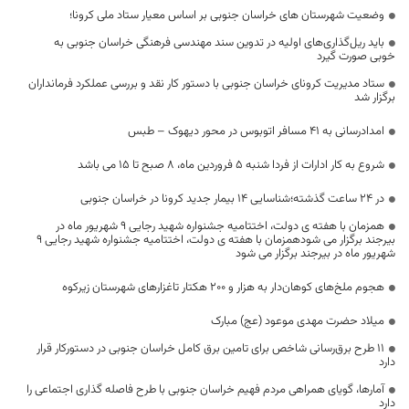
وضعیت شهرستان های خراسان جنوبی بر اساس معیار ستاد ملی کرونا؛
باید ریل‌گذاری‌های اولیه در تدوین سند مهندسی فرهنگی خراسان جنوبی به
خوبی صورت گیرد
ستاد مدیریت کرونای خراسان جنوبی با دستور کار نقد و بررسی عملکرد فرمانداران
برگزار شد
امدادرسانی به ۴۱ مسافر اتوبوس در محور دیهوک – طبس
شروع به کار ادارات از فردا شنبه ۵ فروردین ماه، ۸ صبح تا ۱۵ می باشد
در 24 ساعت گذشته؛شناسایی 14 بیمار جدید کرونا در خراسان جنوبی
همزمان با هفته ی دولت، اختتامیه جشنواره شهید رجایی 9 شهریور ماه در
بیرجند برگزار می شودهمزمان با هفته ی دولت، اختتامیه جشنواره شهید رجایی 9
شهریور ماه در بیرجند برگزار می شود
هجوم ملخ‌های کوهان‌دار به هزار و ۲۰۰ هکتار تاغزارهای شهرستان زیرکوه
میلاد حضرت مهدی موعود (عج) مبارک
۱۱ طرح برق‌رسانی شاخص برای تامین برق کامل خراسان جنوبی در دستورکار قرار
دارد
آمارها، گویای همراهی مردم فهیم خراسان جنوبی با طرح فاصله گذاری اجتماعی را
دارد