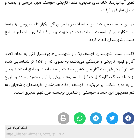
نظیر آب‌انبارها، خانه‌های قدیمی، قلعه تاریخی خوسف مورد بررسی و بحث و
تبادل نظر قرار گرفت.
در این جلسه مقرر شد این جلسات در ماههای آتی برگزار تا به بررسی برنامه‌ها
و راهکارهای کوتاه‌مدت و بلندمدت در جهت رونق گردشگری و احیای صنایع
دستی شهرستان اقدام گردد .
گفتنی است: شهرستان خوسف یکی از شهرستان‌های بسیار غنی به لحاظ تعدد
آثار و ابنیه تاریخی و فرهنگی می‌باشد؛ به نحوی که از 254 اثر شناسایی شده
۸۲ اثر آن در فهرست آثار ملی کشور به ثبت رسیده است و طبق اسناد تاریخی
از جمله سنگ نگاره کال جنگال، از سابقه تاریخی بالایی برخوردار بوده و تاریخ
آن به دوره اشکانی بر می‌گردد. خوسف زادگاه هنرمندان، خردمندان و شعرایی به
نام همچون ابن حسام خوسفی از شاعران برجسته قرن نهم هجری است.
لینک کوتاه خبر:
https://khabarvahonar.ir/news/?p=12925