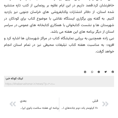
خاطرنشان کرد:قصد داریم در این ایام علاوه بر رونمایی از کتب تازه منتشره
شده استان، از دفاتر انتشارات وکتابفروشی های خراسان جنوبی نیز بازدید
کنیم. به گفته وی برگزاری ایستگاه نقاشی با موضوع کتاب برای کودکان در
شهرستان ها و نشست کتابخوانی با همکاری کتابخانه های عمومی در سراسر
استان از دیگر برنامه های این هفته می باشد.
نبی زاده همچنین به برپایی نمایشگاه کتاب در مراکز شهرستان ها اشاره کرد و
افزود: به مناسبت هفته کتاب تبلیغات محیطی نیز در تمام استان انجام
خواهد گرفت.
لینک کوتاه خبر:
https://khabarvahonar.ir/news/?p=30800
قبلی
بعدی
۷۰ کیلومتر باند دوم جاده‌های استان خراسان جنوبی تا پایان امسال بازگشایی می شود
برنامه ای هفته سلامت بانوی ایرانی( سبا) در استان خراسان جنوبی اعلام شد