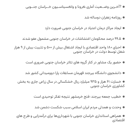
?آخـرین وضــعیت آماری ڪرونا و واڪسیناسـیون خــراسان جنــوبی
روزنامه زعفران دوساله شد
ایجاد مراکز درمان اعتیاد در خراسان جنوبی ضرورت دارد
۹۹.۵ درصد محکومان اغتشاشات در خراسان جنوبی مشمول عفو شدند
احیای ۱۸۰ واحد اقتصادی با ایجاد اشتغال بیش از ۵۰۰ و تثبیت بیش از ۹ هزار
شغل توسط دولت در خراسان جنوبی
حضور یک مشاور در کنار گروه های تئاتر خراسان جنوبی ضروری است
دانشجوی دانشگاه بیرجند قهرمان مسابقات پارا دوومیدانی کشور شد
خسارت ۶۱ هزار و ۹۳۵ میلیارد ریال خشکسالی در سال زراعی جاری به بخش
کشاورزی خراسان جنوبی
خطیب جمعه بیرجند: فتح خرمشهر نتیجه تفکر توحیدی است
وحدت و همدلی مردم ایران اسلامی سبب شکست دشمن شد
همراهی استانداری خراسان جنوبی با شهرداری‌ها برای درآمدزایی و طرح های
اقتصادی