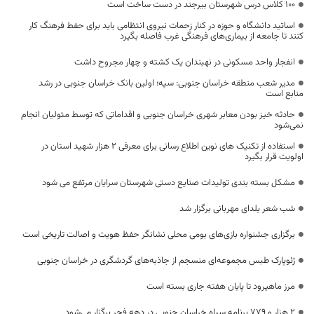
۱۰۰ کلاس درس شهرستان بیرجند در دست ساخت است
اساتید دانشگاه و حوزه در کنار زحمات نیروی انتظامی باید برای حفط فرهنگ کار
کنند تا جامعه از بیماری‌های فرهنگی غرب فاصله بگیرد
انفجار واحد مسکونی در نهبندان یک کشته و چهار مجروح داشت
مدیر شعب منطقه خراسان جنوبی: سپه؛ اولین بانک خراسان جنوبی در رشد
منابع است
حادثه خیز بودن معابر شهری خراسان جنوبی و اقداماتی که توسط متولیان انجام
نمی‌شود
استفاده از تکنیک های نوین اطلاع رسانی برای معرفی 2 هزار شهید استان در
اولویت قرار بگیرد
مشکل بسته بندی تولیدات صنایع دستی شهرستان سرایان مرتفع می شود
شب شعر یلدای مهربانی برگزار شد
برگزاری جشنواره بازی‌های بومی محلی نشانگر حفظ هویت و اصالت تاریخی است
ژئوپارک طبس مجموعه‌ای منسجم از جاذبه‌های گردشگری در خراسان جنوبی
مرز ماهیرود تا پایان هفته جاری بسته است
۲ هزار و ۷۷۹ برنامه سپاه خراسان جنوبی در دهه فجر برگزار می‌شود