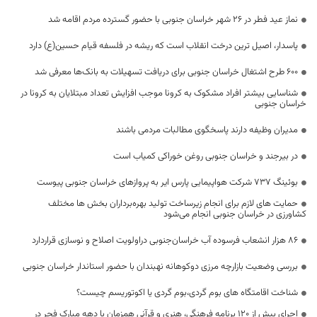
نماز عید فطر در ۲۶ شهر خراسان جنوبی با حضور گسترده مردم اقامه شد
پاسدار، اصیل ترین درخت انقلاب است که ریشه در فلسفه قیام حسین(ع) دارد
۶۰۰ طرح اشتغال خراسان جنوبی برای دریافت تسهیلات به بانک‌ها معرفی شد
شناسایی بیشتر افراد مشکوک به کرونا موجب افزایش تعداد مبتلایان به کرونا در
خراسان جنوبی
مدیران وظیفه دارند پاسخگوی مطالبات مردمی باشند
در بیرجند و خراسان جنوبی روغن خوراکی کمیاب است
بوئینگ ۷۳۷ شرکت هواپیمایی پارس ایر به پروازهای خراسان جنوبی پیوست
حمایت های لازم برای انجام زیرساخت تولید بهره‌برداران بخش ها مختلف
کشاورزی در خراسان جنوبی انجام می‌شود
۸۶ هزار انشعاب فرسوده آب خراسان‌جنوبی دراولویت اصلاح و نوسازی قراردارد
بررسی وضعیت بازارچه مرزی دوکوهانه نهبندان با حضور استاندار خراسان جنوبی
شناخت اقامتگاه های بوم گردی،بوم گردی یا اکوتوریسم چیست؟
اجرای بیش از 120 برنامه فرهنگی، هنری و قرآنی همزمان با دهه مبارک فجر در