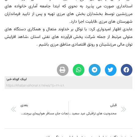
استانداری صورت می پذیرد به نحوی که ابتدا جامعه آماری خانواده های
مررزنشین توسط بخشداران بخش های مرزی تهیه و پس از تایید فرمانداران
شهرستان های مرزی ،قابلیت اجرا دارد.
عابدی اظهار امیدواری کرد: با توکل بر خداوند متعال و همکاری دستگاه های
متولی مرتبط از جمله شرکت پخش فرآورده های نفتی استان ،شاهد افزایش
توان مالی مرزنشینان و رونق اقتصادی مناطق مرزی باشیم .
لینک کوتاه خبر:
https://khabarvahonar.ir/news/?p=26078
قبلی
بعدی
محدودیت های ترافیکی عید سعید فطر در شهرستان بیرجند اعلام شد
نجات جان مسافر هواپیمای بیرجند _ تهران