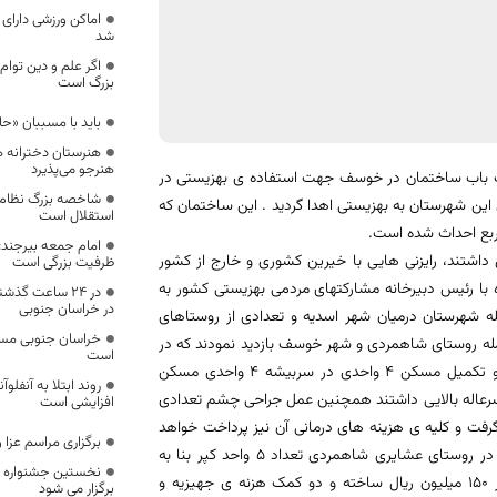
اماکن ورزشی دارای 
شد
اگر علم و دین توام
بزرگ است
باید با مسببان «
هنرستان دخترانه ه
هنرجو می‌پذیرد
ک باب ساختمان در خوسف جهت استفاده ی بهزیستی در
شاخصه بزرگ نظام
این شهرستان به بهزیستی اهدا گردید . این ساختمان که
استقلال است
امام جمعه بیرجند:
داشتند، رایزنی هایی با خیرین کشوری و خارج از کشور
ظرفیت بزرگی است
 با رئیس دبیرخانه مشارکتهای مردمی بهزیستی کشور به
در خراسان جنوبی
ه شهرستان درمیان شهر اسدیه و تعدادی از روستاهای
خراسان‌ جنوبی مست
ه روستای شاهمردی و شهر خوسف بازدید نمودند که در
است
این بازدید ها در مجموع بالغ بر 4 میلیارد ریال کمک مالی در بخش ساخت و تکمیل مسکن 4 واحدی در سربیشه 4 واحدی مسکن
روند ابتلا به آنفلوآ
رعاله بالایی داشتند همچنین عمل جراحی چشم تعدادی
افزایشی است
گرفت و کلیه ی هزینه های درمانی آن نیز پرداخت خواهد
برگزاری مراسم عزا
شد. در شهرستان خوسف غیر از ساختمانی که توسط خیر شهرستان اهدا شد در روستای عشایری شاهمردی تعداد 5 واحد کپر بنا به
نخستین جشنواره ف
درخواست ساکنین و مطابق با بوم منطقه جهت نیازمندان با هزینه ای بالغ بر 150 میلیون ریال ساخته و دو کمک هزنه ی جهیزیه و
برگزار می شود