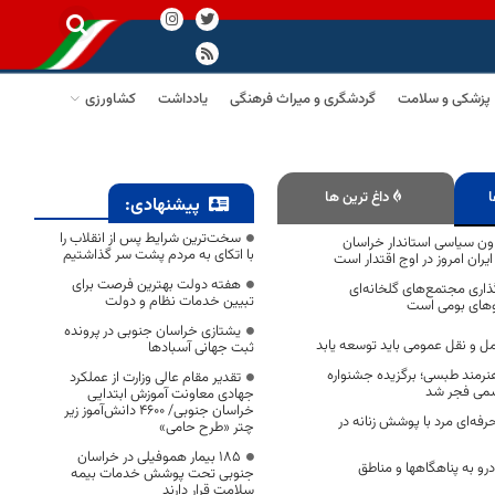
پزشکی و سلامت
گردشگری و میراث فرهنگی
یادداشت
کشاورزی
ا
داغ ترین ها
پیشنهادی:
سخت‌ترین شرایط پس از انقلاب را
ون سیاسی استاندار خراسان
با اتکای به مردم پشت سر گذاشتیم
یران امروز در اوج اقتدار است
هفته دولت بهترین فرصت برای
ذاری مجتمع‌های گلخانه‌ای
تبیین خدمات نظام و دولت
روهای بومی است
یشتازی خراسان جنوبی در پرونده
 و نقل عمومی باید توسعه یابد
ثبت جهانی آسبادها
نرمند طبسی؛ برگزیده جشنواره
تقدیر مقام عالی وزارت از عملکرد
می فجر شد
جهادی معاونت آموزش ابتدایی
خراسان جنوبی/ ۴۶۰۰ دانش‌آموز زیر
ه‌ای مرد با پوشش زنانه در
چتر «طرح حامی»
۱۸۵ بیمار هموفیلی در خراسان
و به پناهگاهها و مناطق
جنوبی تحت پوشش خدمات بیمه
سلامت قرار دارند