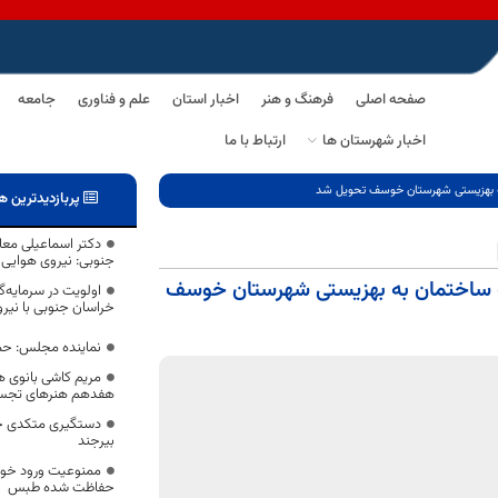
صفحه اصلی
فرهنگ و هنر
اخبار استان
علم و فناوری
جامعه
اخبار شهرستان ها
ارتباط با ما
به بهزیستی شهرستان خوسف تحویل شد
پربازدیدترین ه
دکتر اسماعیلی معا
جنوبی: نیروی هوایی ا
ب ساختمان به بهزیستی شهرستان خوسف
اولویت در سرمایه‌گ
خراسان جنوبی با نی
نماینده مجلس: حمل
مریم کاشی بانوی ه
هفدهم هنرهای تجس
دستگیری متکدی حرف
بیرجند
ممنوعیت ورود خودر
حفاظت شده طبس