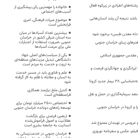
رشته‌های انفرادی در زیرکوه فعال
خانواده را مهمترین رکن پیشگیری از
آسیب‌های اجتماعی
 باشد نتیجه آن رشد انسان‌هایی
موضوع میراث فرهنگی، امری
فرابخشی است
بیشترین تعداد آسبادها در میان
حادثه معدن طبس» برخورد شود
سه استان شرقی کشور در خراسان
جنوبی ،ضرورت استفاده از اعتبارات
نر‌های زیبای خراسان جنوبی
ملی برای مرمت آسبادها
یکی از سیاست‌های اصلی جهاد
 مقدس جمهوری اسلامی
دانشگاهی تبدیل مزیت‌های منطقه‌ای
به ثروت و خدمت به مردم است
 ایرانگردی و جهانگردی فرصت و
علم و فناوری باید در مسیر خدمت
به انسان و مقابله با ظلم به کار گرفته
در 24 ساعت گذشته؛شناسایی 38 بیمار جدید کرونا
شود
کنترل ملخ نیازمند همکاری
عد سرمایه‌گذاری در حمل و نقل
فرامنطقه‌ای است
اختصاص 2500 میلیارد تومان برای
نزا و کرونا در خراسان جنوبی
توسعه راه‌های دوبانده خراسان جنوبی
اربعین فرصتی برای بازگشت
عقلانیت و اصول فراموش‌شده
 و عروسی در نهبندان ممنوع شد
انسانیت به جامعه بشری است
یلم، عکس و سفرنامه نوروزی
خراسان جنوبی در خدمت‌رسانی به