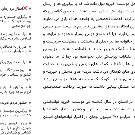
بلغ 110 میلیون ریال توسط مدیرعامل موسسه خیریه قول داده شد که با پیگیری ها و ارسال
ابطال پروازهای «
ر کل بهزیستی استان ضمن تشکر از خیرین گرانقدری که
برگزاری جشنواره 
در ارائه خدمات تخصصی به جامعه هدف یاری می نمایند
رویداد فرهنگی با چا
جوامع محلی
مرزی استان و مناطق عشایری ناچاریم به سمت خیر جمعی
برداریم چرا که منابع دولتی بسیار محدود و نیازها و
مراسم تکریم و معار
اسلامی بشرویه برگزار
 خانواده ها نیز جدای از مشکلات و معلولیت سرپرست و
آمار روزانه مبتلای
نا تا کمک خیرین نباشد نه خانواده و نه حتی بهزیستی
های خراسان جنوبی
تبارات بهزیستی دارد نخواهیم بود چرا که ما بعنوان
مراسم تشییع پیکر
 ها را فقط با کمک های مردمی و خیرین باید حمایت
امروز نمایشگاه موز
اری های کودکان می باشد، هزینه های مسکن و جهزینه و
کشور و استاندار خراس
جه بیماری چندین کودک ک ه جامعه هدف بهزیستی بودند
شود
سه مشکل بینایی داشتند به صورت پرداخت صددرصدی
خبرنگاران افسران رس
لزوم توجه ویژه به رس
در استان در سال گذشته نیز موسسه خیریه توانبخشی
حضور مردم غیرتمند
عج با حضور نزدیک به ده روز در استان بیش از 500 کودک 7 تا 14 سال که مشکلات جسمی حرکتری و دهان و دندان داشتند را
بزرگترین مجتمع آم
45 کلاس درس در بیرجند آماده بهره‌برداری است
مورد معاینه قرار داده و لوازم کمک توانپزشکی مرتبط با نیاز آن ها جمعا به مبلع 1 میاردو 400 میلیون تومان در اختیار توانخواهان استان
معاون توسعه روست
شواری اداری خراسان 
گشایی و گشايش کار