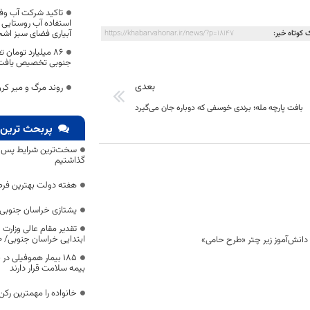
تاکید شرکت آب وف
استفاده آب روستایی 
آبیاری فضای سبز اشجا
 کوتاه خبر:
https://khabarvahonar.ir/news/?p=18147
۸۶ میلیارد تومان
جنوبی تخصیص یافت
بعدی
روند مرگ و میر کر
بافت پارچه مله؛ برندی خوسفی که دوباره جان می‌گیرد
پربحث ترین 
سخت‌ترین شرایط پس از 
گذاشتیم
هفته دولت بهترین فرص
یشتازی خراسان جنوبی د
تقدیر مقام عالی وزارت
ابتدایی خراسان جنوبی/ ۴۶۰۰ دانش‌آموز زیر چتر «طرح حامی»
۱۸۵ بیمار هموفیلی
بیمه سلامت قرار دارند
خانواده را مهمترین رک