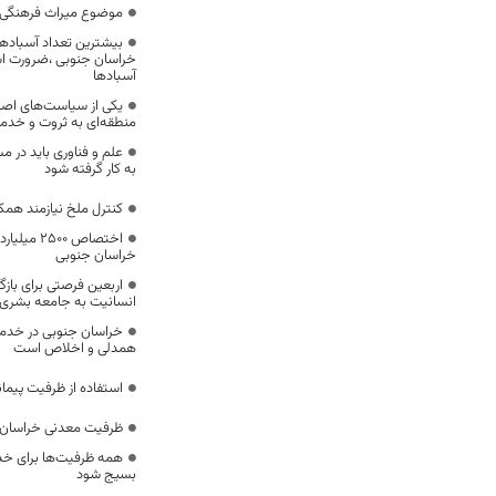
موضوع میراث فرهنگی،
بیشترین تعداد آسبادها
خراسان جنوبی ،ضرورت است
آسبادها
یکی از سیاست‌های اصل
منطقه‌ای به ثروت و خد
علم و فناوری باید در م
به کار گرفته شود
کنترل ملخ نیازمند همک
اختصاص 500
خراسان جنوبی
اربعین فرصتی برای با
انسانیت به جامعه بشری
خراسان جنوبی در خدمت‌
همدلی و اخلاص است
استفاده از ظرفیت پیمان
ظرفیت معدنی خراسان 
همه ظرفیت‌ها برای خدم
بسیج شود