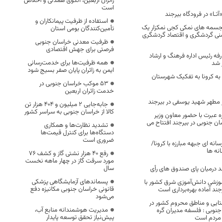
زائران اربعین، الگوی همدلی و اخلاص
است
آتـا» در فرودگاه بیرجند
استفاده از ظرفیت پیمانکاران و
مجسمه های نمکی کجی نمکزار یک
تأمین‌کنندگان بومی استان
شنی گردشگری و اقتصاد گردشگری
ظرفیت معدنی خراسان جنوبی
فرصتی برای جهش اقتصادی
فه رئیس اداره فرهنگ و ارشاد
همه ظرفیت‌ها برای خدمت‌رسانی
 شد
ایمن به زائران پایان صفر بسیج شود
ان به کرونا به تفکیک شهرستان
53 موکب خراسان جنوبی در
خدمت زائران اربعین
 مطهر شهید یوسفی در بیرجند
جابه‌جایی 2 میلیون و 404 هزار تن
کالا از خراسان جنوبی به سراسر کشور
ه عبرت با حضور معاون وزیر
ان جنوبی در بیرجند افتتاح می
تشدید نظارت‌ها و همکاری
دستگاه‌ها برای کنترل قیمت‌ها
ضروری است
انه ای جبهه مبارزه با کرونا/
انه ها
رفع 40 هزار نشتی گاز و کشف 76
مورد سرقت گاز در چهار ماهه نخست
سال
 درمیان پای صندوق های رأی
پسماندهای آزمایشگاهی پزشکی
وزشی دانش‌آموزی شرق کشور با
قانونی خراسان جنوبی مکانیزه دفع
می‌شود
ایی و مناطق محروم کشور در
مدیریت هوشمندانه منابع آب،
جنوبی : فلسفه مدیران گره
پیش‌نیاز تحقق توسعه پایدار
 مردم است