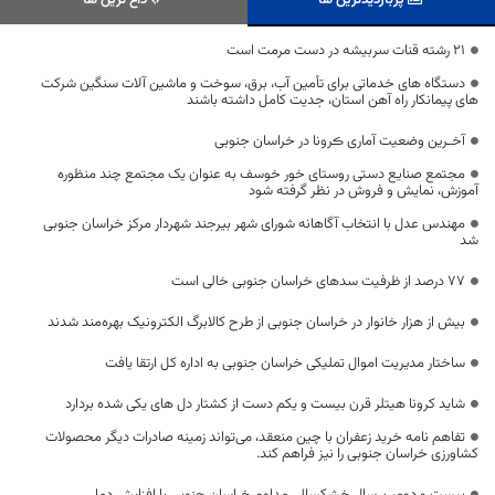
۲۱ رشته قنات سربیشه در دست مرمت است
دستگاه های خدماتی برای تأمین آب، برق، سوخت و ماشین آلات سنگین شرکت
های پیمانکار راه آهن استان، جدیت کامل داشته باشند
آخـرین وضعیت آماری ڪرونا در خراسان جنوبی
مجتمع صنایع دستی روستای خور خوسف به عنوان یک مجتمع چند منظوره
آموزش، نمایش و فروش در نظر گرفته شود
مهندس عدل با انتخاب آگاهانه شورای شهر بیرجند شهردار مرکز خراسان جنوبی
شد
۷۷ درصد از ظرفیت سد‌های خراسان جنوبی خالی است
بیش از هزار خانوار در خراسان جنوبی از طرح کالابرگ الکترونیک بهره‌مند شدند
ساختار مدیریت اموال تملیکی خراسان جنوبی به اداره‌ کل ارتقا یافت
شاید کرونا هیتلر قرن بیست و یکم دست از کشتار دل های یکی شده بردارد
تفاهم نامه خرید زعفران با چین منعقد، می‌تواند زمینه صادرات دیگر محصولات
کشاورزی خراسان جنوبی را نیز فراهم کند.
بیست و دومین سال خشکسالی مداوم خراسان جنوبی با افزایش دما