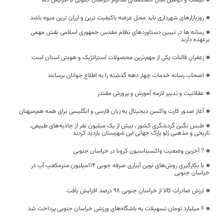
روزبازارهای شهرداری باید محل عرضه باکیفیت ترین و ارزان ترین میوه باشد
رسانه ها در تبیین دستاوردهای نظام مقدس جمهوری اسلامی نقش مهمی
برعهده دارند
زعفران قائنات یکی از مهم‌ترین محصولات استراتژیک و هویتی استان است
اصحاب رسانه خدمات چهار دهه گذشته را به اطلاع جوانان برسانند
عقلانیت و تدبیر لازمه آموزش و پرورش مقتدر
آغاز صدور کارت واکسن دیجیتال به زبان فارسی و انگلیسی برای همه هم‌میهنان
طبس نگین گردشگری کشور ، بیش از یک میلیون نفر از جاذبه‌های طبیعی،
تاریخی و مذهبی ژئو پارک جهانی این شهرستان بازدید کردند
? آخرین وضعیت واکسیناسیون کرونا در خراسان جنوبی
با بکارگیری روش‌های نوین آبیاری صرفه جویی ۱۱۴میلیون مترمکعب آب در
خراسان جنوبی
ارزش صادرات کالا از خراسان جنوبی ۹۸ درصد افزایش یافت
۶ میلیارد تومان تسهیلات به باشگاه‌های ورزشی خراسان جنوبی پرداخت شد