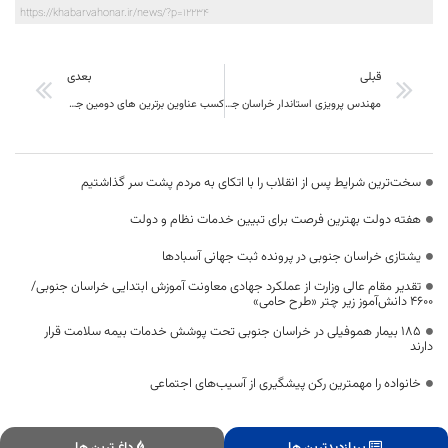
https://khabarvahonar.ir/news/?p=12234
قبلی
بعدی
مهندس پرویزی استاندار خراسان جنوبی مطرح کرد : باید زمینه های حمایت از سرمایه گذاری در خراسان جنوبی فراهم شود
کسب عناوین برترین های دومین جشنواره سفره ایرانی ، فرهنگ گردشگری توسط سرآشپزهای خراسان جنوبی
سخت‌ترین شرایط پس از انقلاب را با اتکای به مردم پشت سر گذاشتیم
هفته دولت بهترین فرصت برای تبیین خدمات نظام و دولت
یشتازی خراسان جنوبی در پرونده ثبت جهانی آسبادها
تقدیر مقام عالی وزارت از عملکرد جهادی معاونت آموزش ابتدایی خراسان جنوبی/
۴۶۰۰ دانش‌آموز زیر چتر «طرح حامی»
۱۸۵ بیمار هموفیلی در خراسان جنوبی تحت پوشش خدمات بیمه سلامت قرار
دارند
خانواده را مهمترین رکن پیشگیری از آسیب‌های اجتماعی
پربازدیدترین ها
داغ ترین ها