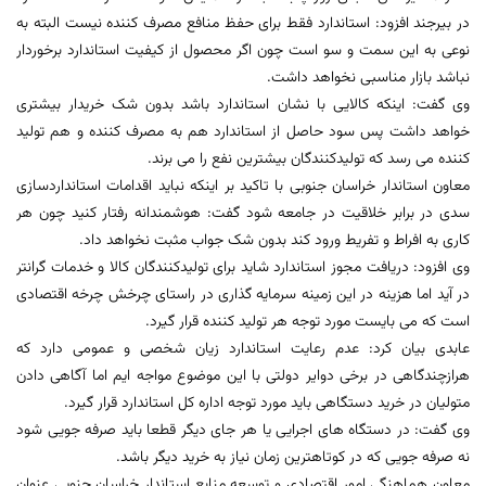
در بیرجند افزود: استاندارد فقط برای حفظ منافع مصرف کننده نیست البته به
نوعی به این سمت و سو است چون اگر محصول از کیفیت استاندارد برخوردار
نباشد بازار مناسبی نخواهد داشت.
وی گفت: اینکه کالایی با نشان استاندارد باشد بدون شک خریدار بیشتری
خواهد داشت پس سود حاصل از استاندارد هم به مصرف کننده و هم تولید
کننده می رسد که تولیدکنندگان بیشترین نفع را می برند.
معاون استاندار خراسان جنوبی با تاکید بر اینکه نباید اقدامات استانداردسازی
سدی در برابر خلاقیت در جامعه شود گفت: هوشمندانه رفتار کنید چون هر
کاری به افراط و تفریط ورود کند بدون شک جواب مثبت نخواهد داد.
وی افزود: دریافت مجوز استاندارد شاید برای تولیدکنندگان کالا و خدمات گرانتر
در آید اما هزینه در این زمینه سرمایه گذاری در راستای چرخش چرخه اقتصادی
است که می بایست مورد توجه هر تولید کننده قرار گیرد.
عابدی بیان کرد: عدم رعایت استاندارد زیان شخصی و عمومی دارد که
هرازچندگاهی در برخی دوایر دولتی با این موضوع مواجه ایم اما آگاهی دادن
متولیان در خرید دستگاهی باید مورد توجه اداره کل استاندارد قرار گیرد.
وی گفت: در دستگاه های اجرایی یا هر جای دیگر قطعا باید صرفه جویی شود
نه صرفه جویی که در کوتاهترین زمان نیاز به خرید دیگر باشد.
معاون هماهنگی امور اقتصادی و توسعه منابع استاندار خراسان جنوبی عنوان