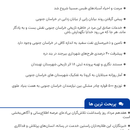
مرمت و احیاء آسبادهای طبس مسینا شروع شد
پیشی گرفتن روند بیابان زایی از بیابان زدایی در خراسان جنوبی
خدمات صادق این مرد در خاطره تاریخی خراسان جنوبی نقش بست و به یادگار
ماند، هر جا که می رود خدایا نگهدارش باش
تامین و ذخیره‌سازی نفت سفید به اندازه کافی در خراسان جنوبی وجود دارد
پیشرفت ۴۰ درصدی طرح‌های شهرداری بیرجند در بند دره
مستند نگاری و تهیه پرونده ثبتی 18 اثر تاریخی شهرستان نهبندان
آمار روزانه مبتلایان به کرونا به تفکیک شهرستان های خراسان جنوبی
توزیع ۵۰۰ قواره چادر مشکی بین نیازمندان خراسان جنوبی به همت بنیاد علوی
پربحث ترین ها
هفدهم مرداد روز پاسداشت تلاش‌گران بی‌ادعای عرصه اطلاع‌رسانی و آگاهی‌بخشی
است
خبرنگاران، این طلایه‌داران راستین خدمت در رسانه، انسان‌های پرتلاش و فداکاری