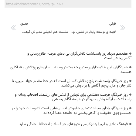
https://khabarvahonar.ir/news/?p=18808
قبلی
بعدی
لازمه ی توسعه پایدار در کشور، توسعه روستاها به عنوان کانون های تولید و ارزش آفرینی است
نشست هم اندیشی مدیر کل فرهنگ و ارشاد اسلامی خراسان جنوبی با هنرمندان شعر استان
هفدهم مرداد روز پاسداشت تلاش‌گران بی‌ادعای عرصه اطلاع‌رسانی و
آگاهی‌بخشی است
خبرنگاران، این طلایه‌داران راستین خدمت در رسانه، انسان‌های پرتلاش و فداکاری
هستند
روز خبرنگار، پاسداشت رنج و تلاش کسانی است که در خط مقدم جهاد تبیین، با
نثار جان و مال، پرچم آگاهی را بر دوش می‌کشند
روز خبرنگار، فرصت مغتنمی برای تجلیل از تلاش‌های ارزشمند اصحاب رسانه و
پاسداشت جایگاه والای خبرنگار در عرصه آگاهی‌بخشی
روز خبرنگار، یادآور مجاهدت‌های خاموش انسان‌هایی است که رسالت خود را در
جست‌وجوی حقیقت و آگاهی‌بخشی به جامعه معنا کرده‌اند
فرهنگ مادی و لیبرال‌دموکراسی نتیجه‌ای جز فساد و انحطاط اخلاقی ندارد