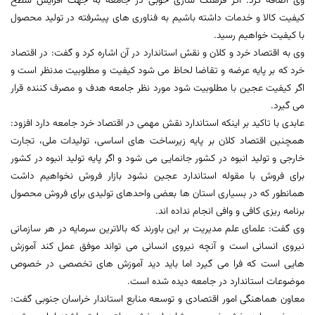
وی اضافه کرد: اگر فرهنگ سازی خوبی در جامعه به جهت افزایش سطح
کیفیت کالا و خدمات داشته باشیم به فناوری های پیشرفته در تولید محصول
با کیفیت خواهیم رسید.
وی به اقتصاد خرد و کلان و نقش استاندارد در آن اشاره کرد و گفت: در اقتصاد
خرد که بر پایه عرضه و تقاضا لحاظ می شود کیفیت و مطلوبیت مدنظر است و
اگر کیفیت عجین با مطلوبیت شود مورد نظر جامعه هدف و مصرف کننده قرار
می گیرد.
عابدی با تاکید بر اینکه استاندارد نقش مهمی در اقتصاد خرد جامعه دارد افزود:
همچنین اقتصاد کلان بر پایه زیرساخت های اساسی، تولیدات ملی، تجارت
خارجی و تولید انبوه در کشور جانمایی می شود و اگر پایه تولید انبوه در کشور
برای فروش با مقوله استاندارد عجین نشود بازار فروش نخواهیم داشت
همانطور که در بسیاری استان ها بعضی واحدهای تولیدی برای فروش محصول
برنامه ریزی کافی و وافی انجام نداده اند.
وی گفت: علمای علم مدیریت بر این باورند که بالاترین سرمایه در هر سازمانی
نیروی انسانی است و آنچه نیروی انسانی می تواند موفق عمل کند آموزش
هایی است که فرا می گیرد اما باید دید آموزش های تخصصی در خصوص
موضوعات استاندارد در جامعه دیده شده است.
معاون هماهنگی امور اقتصادی و توسعه منابع استاندار خراسان جنوبی گفت: