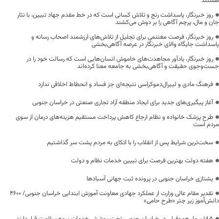
هستند
روز خبرنگار، پاسداشت رنج و تلاش کسانی است که در خط مقدم جهاد تبیین، با نثار
جان و مال، پرچم آگاهی را بر دوش می‌کشند
روز خبرنگار، فرصت مغتنمی برای تجلیل از تلاش‌های ارزشمند اصحاب رسانه و
پاسداشت جایگاه والای خبرنگار در عرصه آگاهی‌بخشی
روز خبرنگار، یادآور مجاهدت‌های خاموش انسان‌هایی است که رسالت خود را در
جست‌وجوی حقیقت و آگاهی‌بخشی به جامعه معنا کرده‌اند
فرهنگ مادی و لیبرال‌دموکراسی نتیجه‌ای جز فساد و انحطاط اخلاقی ندارد
آغاز پیگیری‌های جدید برای ایجاد منطقه آزاد تجاری صنعتی در خراسان جنوبی
طرح پزشک خانواده و نظام ارجاع کاهش پرداخت مستقیم هزینه‌های درمان از سوی
مردم است
سخت‌ترین شرایط پس از انقلاب را با اتکای به مردم پشت سر گذاشتیم
هفته دولت بهترین فرصت برای تبیین خدمات نظام و دولت
یشتازی خراسان جنوبی در پرونده ثبت جهانی آسبادها
تقدیر مقام عالی وزارت از عملکرد جهادی معاونت آموزش ابتدایی خراسان جنوبی/ ۴۶۰۰
دانش‌آموز زیر چتر «طرح حامی»
۱۸۵ بیمار هموفیلی در خراسان جنوبی تحت پوشش خدمات بیمه سلامت قرار دارند