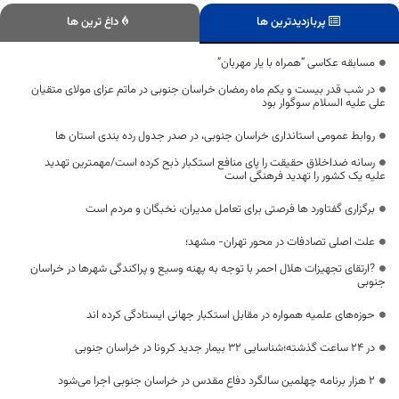
پربازدیدترین ها
داغ ترین ها
مسابقه عکاسی “همراه با یار مهربان”
در شب قدر بیست و یکم ماه رمضان خراسان جنوبی در ماتم عزای مولای متقیان
علی علیه السلام سوگوار بود
روابط عمومی استانداری خراسان جنوبی، در صدر جدول رده بندی استان ها
رسانه ضداخلاق حقیقت را پای منافع استکبار ذبح کرده است/مهمترین تهدید
علیه یک کشور را تهدید فرهنگی است
برگزاری گفتاورد ها فرصتی برای تعامل مدیران، نخبگان و مردم است
علت اصلی تصادفات در محور تهران- مشهد؛
?ارتقای تجهیزات هلال احمر با توجه به پهنه وسیع و پراکندگی شهرها در خراسان
جنوبی
حوزه‌های علمیه همواره در مقابل استکبار جهانی ایستادگی کرده اند
در 24 ساعت گذشته؛شناسایی 32 بیمار جدید کرونا در خراسان جنوبی
۲ هزار برنامه چهلمین سالگرد دفاع مقدس در خراسان جنوبی اجرا می‌شود