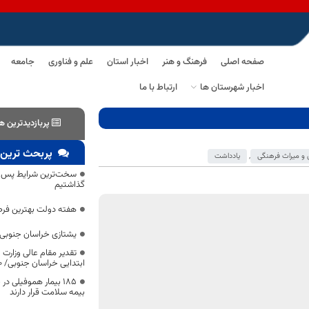
صفحه اصلی
فرهنگ و هنر
اخبار استان
علم و فناوری
جامعه
اخبار شهرستان ها
ارتباط با ما
پربازدیدترین ه
پربحث ترین 
و میراث فرهنگی
,
یادداشت
سخت‌ترین شرایط پس از 
گذاشتیم
هفته دولت بهترین فرص
یشتازی خراسان جنوبی د
تقدیر مقام عالی وزارت
ابتدایی خراسان جنوبی/ ۴۶۰۰ دانش‌آموز زیر چتر «طرح حامی»
۱۸۵ بیمار هموفیلی
بیمه سلامت قرار دارند