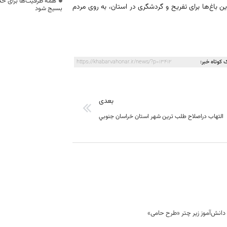
همه ظرفیت‌ها برای خدم
ین باغ‌ها برای تفریح و گردشگری در استان، به روی مردم
بسیج شود
 کوتاه خبر:
https://khabarvahonar.ir/news/?p=13412
بعدی
التهاب دراصلاح طلب ترين شهر استان خراسان جنوبي