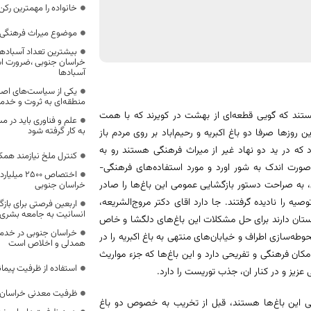
خانواده را مهمترین رک
موضوع میراث فرهنگی،
بیشترین تعداد آسبادها
خراسان جنوبی ،ضرورت است
آسبادها
یکی از سیاست‌های اصل
منطقه‌ای به ثروت و خد
ستند که گویی قطعه‌ای از بهشت در کویرند که با همت
علم و فناوری باید در م
به کار گرفته شود
 روزها صرفا دو باغ اکبریه و رحیم‌اباد بر روی مردم باز
 که در ید دو نهاد غیر از میراث فرهنگی هستند رو به
کنترل ملخ نیازمند همک
 صورت اندک به شور اورد و مورد استفاده‌های فرهنگی-
اختصاص 500
، به صراحت دستور بازگشایی عمومی این باغ‌ها را صادر
خراسان جنوبی
یه را نادیده گرفتند. جا دارد اقای دکتر مروج‌الشریعه،
اربعین فرصتی برای با
انسانیت به جامعه بشری
 استان دارند برای حل مشکلات این باغ‌های دلگشا و خاص
خراسان جنوبی در خدمت‌
ه‌سازی اطراف و خیابان‌های منتهی به باغ اکبریه را در
همدلی و اخلاص است
مکان فرهنگی و تفریحی دارد و این باغ‌ها که جزء مواریث
استفاده از ظرفیت پیمان
یز و در کنار ان، جذب توریست را دارد.
ظرفیت معدنی خراسان 
ولی این باغ‌ها هستند، قبل از تخریب به خصوص دو باغ