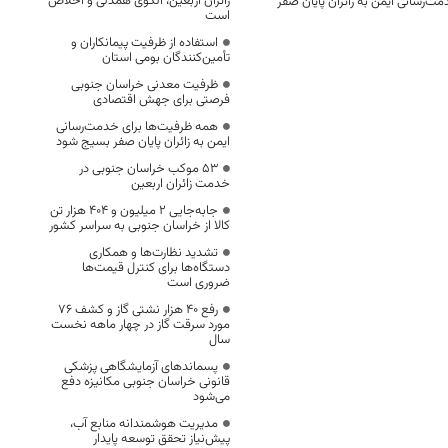
زائران اربعین، الگوی همدلی و اخلاص
ت‌رسانی ایمن به زائران پایان صفر
است
استفاده از ظرفیت پیمانکاران و
تأمین‌کنندگان بومی استان
ظرفیت معدنی خراسان جنوبی
فرصتی برای جهش اقتصادی
همه ظرفیت‌ها برای خدمت‌رسانی
ایمن به زائران پایان صفر بسیج شود
53 موکب خراسان جنوبی در
خدمت زائران اربعین
جابه‌جایی 2 میلیون و 404 هزار تن
کالا از خراسان جنوبی به سراسر کشور
تشدید نظارت‌ها و همکاری
دستگاه‌ها برای کنترل قیمت‌ها
ضروری است
رفع 40 هزار نشتی گاز و کشف 76
مورد سرقت گاز در چهار ماهه نخست
سال
پسماندهای آزمایشگاهی پزشکی
قانونی خراسان جنوبی مکانیزه دفع
می‌شود
مدیریت هوشمندانه منابع آب،
پیش‌نیاز تحقق توسعه پایدار