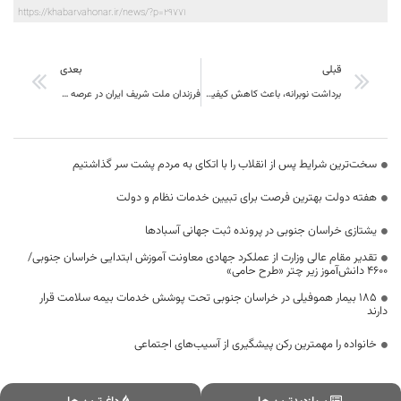
https://khabarvahonar.ir/news/?p=29771
قبلی
بعدی
برداشت نوبرانه، باعث کاهش کیفیت زرشک
فرزندان ملت شریف ایران در عرصه دفاع هوایی همواره در حال اجرای ماموریت هستند
سخت‌ترین شرایط پس از انقلاب را با اتکای به مردم پشت سر گذاشتیم
هفته دولت بهترین فرصت برای تبیین خدمات نظام و دولت
یشتازی خراسان جنوبی در پرونده ثبت جهانی آسبادها
تقدیر مقام عالی وزارت از عملکرد جهادی معاونت آموزش ابتدایی خراسان جنوبی/
۴۶۰۰ دانش‌آموز زیر چتر «طرح حامی»
۱۸۵ بیمار هموفیلی در خراسان جنوبی تحت پوشش خدمات بیمه سلامت قرار
دارند
خانواده را مهمترین رکن پیشگیری از آسیب‌های اجتماعی