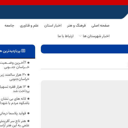
صفحه اصلی
فرهنگ و هنر
اخبار استان
علم و فناوری
جامعه
اخبار شهرستان ها
ارتباط با ما
پربازدیدترین ه
?آخـرین وضــعیت 
خــراسان جنــوبی
۳۰ هزار سالمند ز
خراسان‌جنوبی
12 هزار فقره تسه
پرداخت شد
لاله های بی نشان 
باشکوه مردم با شهدا
فواید پلاسما درمان
هنر تاج سر آفرینش
علمی به این هنر آراس