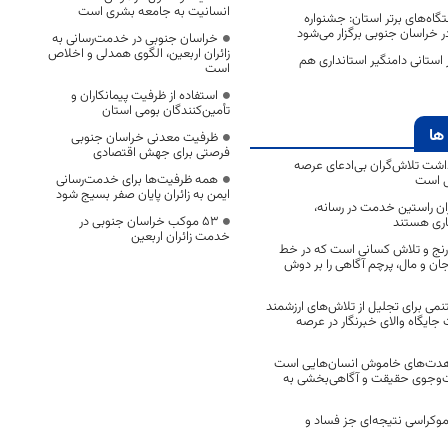
انسانیت به جامعه بشری است
گاه‌های برتر استان: جشنواره
ر خراسان جنوبی برگزار می‌شود
خراسان جنوبی در خدمت‌رسانی به
زائران اربعین، الگوی همدلی و اخلاص
 استانی دامنگیر استانداری هم
است
استفاده از ظرفیت پیمانکاران و
تأمین‌کنندگان بومی استان
ها
ظرفیت معدنی خراسان جنوبی
فرصتی برای جهش اقتصادی
اشت تلاش‌گران بی‌ادعای عرصه
همه ظرفیت‌ها برای خدمت‌رسانی
ی است
ایمن به زائران پایان صفر بسیج شود
اران راستین خدمت در رسانه،
53 موکب خراسان جنوبی در
اری هستند
خدمت زائران اربعین
 رنج و تلاش کسانی است که در خط
 جان و مال، پرچم آگاهی را بر دوش
نمی برای تجلیل از تلاش‌های ارزشمند
ایگاه والای خبرنگار در عرصه
مجاهدت‌های خاموش انسان‌هایی است
ت‌وجوی حقیقت و آگاهی‌بخشی به
موکراسی نتیجه‌ای جز فساد و