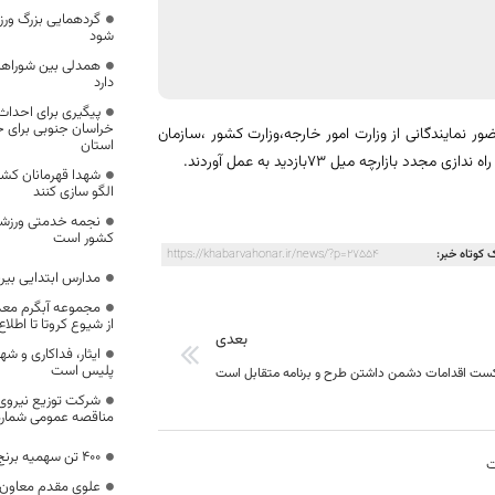
گردهمایی بزرگ ورزش
شود
همدلی بین شوراها
دارد
پیگیری برای احداث 
خراسان جنوبی برای ج
ر نمایندگانی از وزارت امور خارجه،وزارت کشور ،سازمان
استان
رچه میل ۷۳بازدید به عمل آوردند.
شهدا قهرمانان کشو
الگو سازی کنند
نجمه خدمتی ورزشک
کشور است
 کوتاه خبر:
https://khabarvahonar.ir/news/?p=27554
مدارس ابتدایی بیر
مجموعه آبگرم معد
از شیوع کروتا تا اطل
بعدی
ایثار، فداکاری و ش
پلیس است
ت اقدامات دشمن داشتن طرح و برنامه متقابل است
شرکت توزیع نیروی
مناقصه عمومی شماره 282/ع/402 و283/ع/2
400 تن سهمیه برنج خراسان جنوبی جذب نشد
ت
علوی مقدم معاون اس