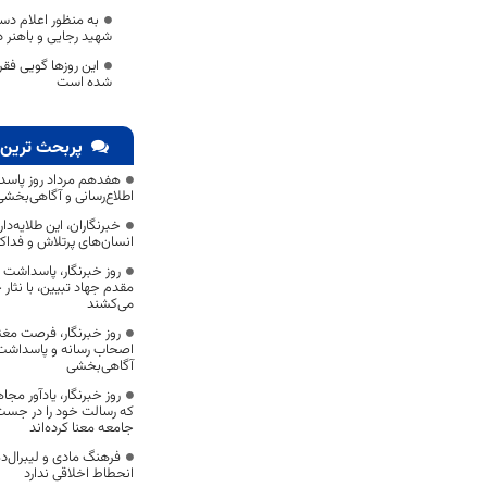
به منظور اعلام دست
شهید رجایی و باهنر د
این روزها گویی فقر
شده است
پربحث ترین 
هفدهم مرداد روز پاسد
اطلاع‌رسانی و آگاهی‌بخش
خبرنگاران، این طلایه‌د
انسان‌های پرتلاش و فداک
روز خبرنگار، پاسداشت
مقدم جهاد تبیین، با نثار
می‌کشند
روز خبرنگار، فرصت مغت
اصحاب رسانه و پاسداشت ج
آگاهی‌بخشی
روز خبرنگار، یادآور 
که رسالت خود را در جس
جامعه معنا کرده‌اند
فرهنگ مادی و لیبرال‌د
انحطاط اخلاقی ندارد