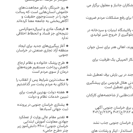
کاران جانباز و معلول برگزار می
روز خبرنگار، یادآور مجاهدت‌های
خاموش انسان‌هایی است که رسالت
خود را در جست‌وجوی حقیقت و
 برای رفع مشکلات مردم ضرورت
آگاهی‌بخشی به جامعه معنا کرده‌اند
فرهنگ مادی و لیبرال‌دموکراسی
پالایشگاه لبنیات و سردخانه در
نتیجه‌ای جز فساد و انحطاط اخلاقی
لوگیری از خروج شیر تولیدی
ندارد
آغاز پیگیری‌های جدید برای ایجاد
رند، اهالی هنر برای نسل جوان
منطقه آزاد تجاری صنعتی در خراسان
جنوبی
ار المپیکی یک ظرفیت برای
طرح پزشک خانواده و نظام ارجاع
کاهش پرداخت مستقیم هزینه‌های
درمان از سوی مردم است
جند در پی بارش برف تعطیل شد
سخت‌ترین شرایط پس از انقلاب را
نی هلال فردوس برای پیشگیری
با اتکای به مردم پشت سر گذاشتیم
اع ثانوی تعطیل است
هفته دولت بهترین فرصت برای
هادت‌طلبی از شاخصه‌های کارکنان
تبیین خدمات نظام و دولت
یشتازی خراسان جنوبی در پرونده
 برق خراسان جنوبی آگهی
ثبت جهانی آسبادها
40
تقدیر مقام عالی وزارت از عملکرد
جهادی معاونت آموزش ابتدایی
خراسان جنوبی/ ۴۶۰۰ دانش‌آموز زیر
چتر «طرح حامی»
تاندار : ایثار و رشادت های