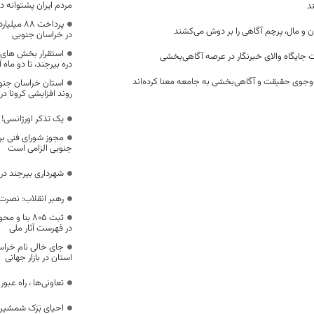
مردم ایران پشتوانه 
د
پرداخت ۸
ن و مال، پرچم آگاهی را بر دوش می‌کشند
در خراسان جنوبی
استقرار بخش های 
 جایگاه والای خبرنگار در عرصه آگاهی‌بخشی
دره بیرجند، تا دو ماه آ
وجوی حقیقت و آگاهی‌بخشی به جامعه معنا کرده‌اند
روند افزایشی کرونا د
یک تذکر اورژانسی!
مجوز شورای فنی برا
جنوبی الزامی است
شهرداری بیرجند در 
رهبر انقلاب:‌ نصرت
ثبت ۸۰۵ بن
در فهرست آثار ملی
جای خالی نام خراس
استان در بازار جهانی
تعاونی‌ها ، راه عب
احیای بَرَک شمشیری بش