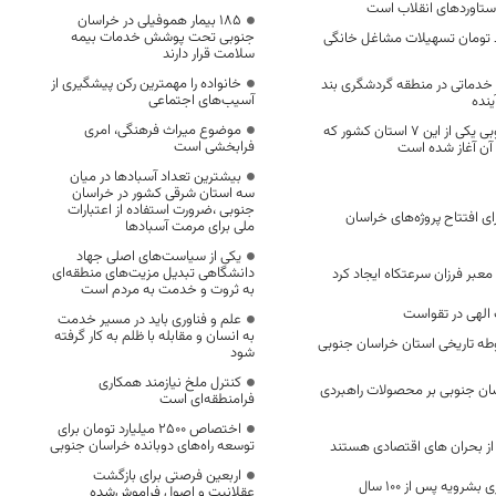
دستاوردهای انقلاب است
۱۸۵ بیمار هموفیلی در خراسان
جنوبی تحت پوشش خدمات بیمه
۸ میلیارد تومان تسهیلات مشاغل خانگی
سلامت قرار دارند
خانواده را مهمترین رکن پیشگیری از
خدماتی در منطقه گردشگری بند
آسیب‌های اجتماعی
ینده
موضوع میراث فرهنگی، امری
استان خراسان جنوبی یکی از این ۷ استان کشور که
فرابخشی است
ر آن آغاز شده است
بیشترین تعداد آسبادها در میان
سه استان شرقی کشور در خراسان
جنوبی ،ضرورت استفاده از اعتبارات
ی افتتاح پروژه‌های خراسان
ملی برای مرمت آسبادها
یکی از سیاست‌های اصلی جهاد
دانشگاهی تبدیل مزیت‌های منطقه‌ای
معبر فرزان سرعتکاه ایجاد کرد
به ثروت و خدمت به مردم است
 الهی در تقواست
علم و فناوری باید در مسیر خدمت
به انسان و مقابله با ظلم به کار گرفته
ا و محوطه تاریخی استان خراسان جنوبی
شود
کنترل ملخ نیازمند همکاری
ان جنوبی بر محصولات راهبردی
فرامنطقه‌ای است
اختصاص 2500 میلیارد تومان برای
توسعه راه‌های دوبانده خراسان جنوبی
ور از بحران های اقتصادی هستند
اربعین فرصتی برای بازگشت
رویه پس از 100 سال
عقلانیت و اصول فراموش‌شده