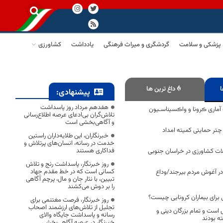
پزشکی و سلامت
گردشگری و میراث فرهنگی
یادداشت
کشاورزی
ا
داغ ترین ها
پیشنهادی:
هفدهم مرداد روز پاسداشت
آماری ڪرونا و واڪسیناسـیون
تلاش‌گران بی‌ادعای عرصه اطلاع‌رسانی
و آگاهی‌بخشی است
یر چتر حمایتی کمیته امداد
خبرنگاران، این طلایه‌داران راستین
خدمت در رسانه، انسان‌های پرتلاش و
فداکاری هستند
یلات کشاورزی در خراسان جنوبی
روز خبرنگار، پاسداشت رنج و تلاش
کسانی است که در خط مقدم جهاد
در آغوش مردم بیرجند/وداع
تبیین، با نثار جان و مال، پرچم آگاهی
را بر دوش می‌کشند
ی برای بیماران کرونایی چیست؟
روز خبرنگار، فرصت مغتنمی برای
تجلیل از تلاش‌های ارزشمند اصحاب
 است و تمام بزرگان دینی و
رسانه و پاسداشت جایگاه والای
ته بودند
خبرنگار در عرصه آگاهی‌بخشی