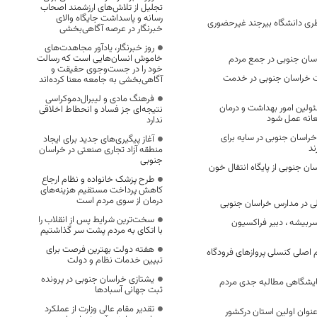
تجلیل از تلاش‌های ارزشمند اصحاب
رسانه و پاسداشت جایگاه والای
ری دانشگاه بیرجند غیرحضوری
خبرنگار در عرصه آگاهی‌بخشی
روز خبرنگار، یادآور مجاهدت‌های
خاموش انسان‌هایی است که رسالت
اسان جنوبی در جمع مردم
خود را در جست‌وجوی حقیقت و
ات خراسان جنوبی در خدمت
آگاهی‌بخشی به جامعه معنا کرده‌اند
فرهنگ مادی و لیبرال‌دموکراسی
ولین امور بهداشت و درمان
نتیجه‌ای جز فساد و انحطاط اخلاقی
انه عمل شود
ندارد
راسان جنوبی در سایه برای
آغاز پیگیری‌های جدید برای ایجاد
ند
منطقه آزاد تجاری صنعتی در خراسان
جنوبی
سان جنوبی از پایگاه انتقال خون
طرح پزشک خانواده و نظام ارجاع
کاهش پرداخت مستقیم هزینه‌های
درمان از سوی مردم است
سخت‌ترین شرایط پس از انقلاب را
سربیشه ، دبیر فراکسیون
با اتکای به مردم پشت سر گذاشتیم
هفته دولت بهترین فرصت برای
م اصلی کنسلی پروازهای فرودگاه
تبیین خدمات نظام و دولت
یشتازی خراسان جنوبی در پرونده
یشگاهی مطالبه جدی مردم
ثبت جهانی آسبادها
تقدیر مقام عالی وزارت از عملکرد
نوان اولین استان درکشور