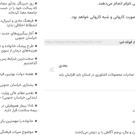
اعزام انجام می‌دهند.
روز خبرنگار، یادآور 
که رسالت خود را در جس
جامعه معنا کرده‌اند
صورت کاروانی و شبه کاروانی خواهد بود.
فرهنگ مادی و لیبرال‌د
انحطاط اخلاقی ندارد
آغاز پیگیری‌های جدید ب
خراسان جنوبی
 کوتاه خبر:
https://khabarvahonar.ir/news/?p=27531
طرح پزشک خانواده و 
هزینه‌های درمان از سوی
سخت‌ترین شرایط پس از 
گذاشتیم
بعدی
هفته دولت بهترین فرص
صادرات محصولات کشاورزی در استان باید افزایش یابد
یشتازی خراسان جنوبی د
تقدیر مقام عالی وزارت
ابتدایی خراسان جنوبی/ ۴۶۰۰ دانش‌آموز زیر چتر «طرح حامی»
۱۸۵ بیمار هموفیلی
بیمه سلامت قرار دارند
ت
خانواده را مهمترین رک
د
موضوع میراث فرهنگی،
ن و مال، پرچم آگاهی را بر دوش می‌کشند