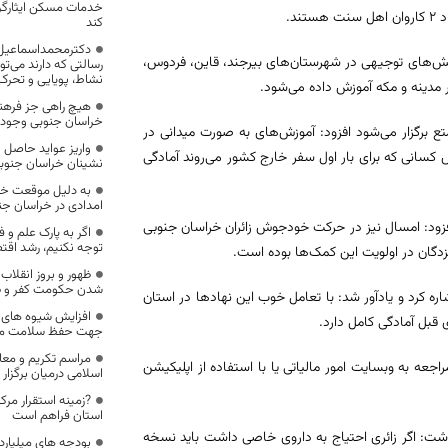
خدمات مسکن ایثارگران
کند
دکترمحمداسماعیل ا
 همایش‌های توجیهی در شهرستان‌های بیرجند، قاین، فردوس،
رسالتی که دارند می‌تو
نشاط، پویایی و تحرک
هیچ راهی جز فرهن
خراسان جنوبی وجود ن
ی ویژه زائران حج تمتع برگزار می‌شود افزود: آموزش‌های به صورت میدانی در
واریز عواید حاصل
سانی که برای بار اول سفر خارج کشور می‌روند آمادگی
نشینان خراسان جنوب
به دلیل موقعت خا
امدادی در خراسان ج
 داد و افزود: امسال نیز در حرکت خودجوش زائران خراسان جنوبی
اگر به پارک علم و 
توجه نکنیم، رشد اق
زدگان در اولویت این کمک‌ها بوده است.
ظهور و بروز انقلاب
شدن حکومت کفر و 
اه اجرایی با حج و زیارت اشاره کرد و یادآور شد: با تعامل خوب این نهادها در استان
افزایش شیوه های ن
قبل آمادگی کامل دارد.
جهت حفظ سلامت مر
مراسم تکریم و معار
اجعه به وبسایت امور مالیاتی یا با استفاده از اپلیکیشن
اسلامی درمیان برگزار
?زمینه استقرار مرک
استان فراهم است
شده است اظهار داشت: اگر زائری احتیاج به داروی خاصی داشت باید نسخه
بودجه های میلیارد