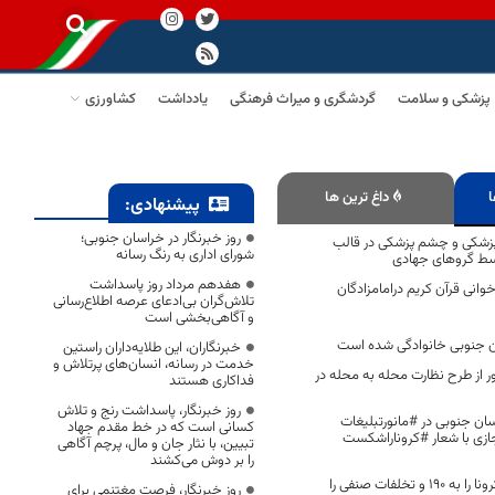
پزشکی و سلامت
گردشگری و میراث فرهنگی
یادداشت
کشاورزی
ا
داغ ترین ها
پیشنهادی:
روز خبرنگار در خراسان جنوبی؛
پزشکی و چشم پزشکی در قالب
شورای اداری به رنگ رسانه
هفدهم مرداد روز پاسداشت
خوانی قرآن کریم درامامزادگان
تلاش‌گران بی‌ادعای عرصه اطلاع‌رسانی
و آگاهی‌بخشی است
سان جنوبی خانوادگی شده است
خبرنگاران، این طلایه‌داران راستین
خدمت در رسانه، انسان‌های پرتلاش و
ر از طرح نظارت محله به محله در
فداکاری هستند
روز خبرنگار، پاسداشت رنج و تلاش
ن جنوبی در #مانورتبلیغات
کسانی است که در خط مقدم جهاد
زی با شعار #کروناراشکست
تبیین، با نثار جان و مال، پرچم آگاهی
را بر دوش می‌کشند
تخلفات بهداشتی کرونا را به ۱۹۰ و تخلفات صنفی را
روز خبرنگار، فرصت مغتنمی برای