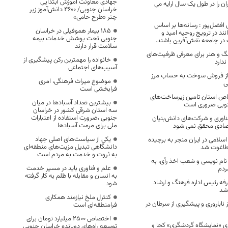
جهادی معاونت آموزش ابتدایی
 را در طول یک سال ارایه می
خراسان جنوبی/ ۴۶۰۰ دانش‌آموز زیر
چتر «طرح حامی»
فضل‌پور : رسانه‌ها بر اساس
۱۸۵ بیمار هموفیلی در خراسان
انند در ترویج روحیه امید و
جنوبی تحت پوشش خدمات بیمه
 در جامعه نقش‌آفرین باشند.
سلامت قرار دارند
گ و هنر برای معرفی ظرفیت‌های
خانواده را مهمترین رکن پیشگیری از
دارد
آسیب‌های اجتماعی
 از فروش سوخت به حساب مرز
موضوع میراث فرهنگی، امری
ی
فرابخشی است
ص استان تامین زیرساخت‌های
بیشترین تعداد آسبادها در میان
نوبی ضروری است
سه استان شرقی کشور در خراسان
جنوبی ،ضرورت استفاده از اعتبارات
فناوری و شرکت‌های دانش‌بنیان
ملی برای مرمت آسبادها
تصادی محقق نمی شود
یکی از سیاست‌های اصلی جهاد
 اسلامی در ایران منجر به برچیده
دانشگاهی تبدیل مزیت‌های منطقه‌ای
طاغوت شد
به ثروت و خدمت به مردم است
ام نویسی و شعب اخذ رأی، به
علم و فناوری باید در مسیر خدمت
دم
به انسان و مقابله با ظلم به کار گرفته
فه رئیس اداره فرهنگ و ارشاد
شود
 شد
کنترل ملخ نیازمند همکاری
ز ناباروری و پیشگیری از سرطان در
فرامنطقه‌ای است
اختصاص 2500 میلیارد تومان برای
ی «نمایشگاه گردشگری» کجا و
توسعه راه‌های دوبانده خراسان جنوبی