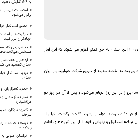
به ۱۲۴ گزارش دهید
امتحانات دروس نظ
برگزار می‌شود
حضور استاندار خر
ظرفیت‌ها و امکان
جهادگران قرار گیرد
به ضوابطی که مسئ
و زیارت خراسان جنوبی گفت: امسال ۲ هزار و ۵۰۰ زائر در قالب ۱۷ کاروان از این استان به حج تمتع اعزام می شوند که این آمار
مشخص می‌‌کنند قاطع
اژدهایان هفت سر خ
استان تصمیم می گیر
 بیرجند به مقصد مدینه از طریق شرکت هواپیمایی ایران
بازديد استاندار خرا
استان
حدود ۵هزار رای اولی در مدارس خراسان جنوبی
است که سه پرواز در این روز انجام می‌شود و پس از آن هر روز دو
نماینده نهبندان و 
مرزنشینان
کمبود ناوگان؛ مته
ز فرودگاه بیرجند اعزام می‌شوند گفت: برگشت زائران از
بیرجند
برنامه استقبال و پذیرایی خود را از این تاریخ‌های اعلام
توسعه خدمات آزما
زیرکوه است
خراسان جنوبی به ع