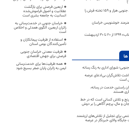
؟
اربعین فرصتی برای بازگشت
مددجویان خراسان جنوبی هزار و ۱۵۹ تخته فرش را
عقلانیت و اصول فراموش‌شده
انسانیت به جامعه بشری است
 هنرمند خوشنویس خراسان
خراسان جنوبی در خدمت‌رسانی به
زائران اربعین، الگوی همدلی و اخلاص
است
آغاز طرح «بهارانه کتاب» ١٣٩٩ از ٢٠ تا 30 اردیبهشت
استفاده از ظرفیت پیمانکاران و
تأمین‌کنندگان بومی استان
ظرفیت معدنی خراسان جنوبی
ها
فرصتی برای جهش اقتصادی
همه ظرفیت‌ها برای خدمت‌رسانی
جنوبی؛ شورای اداری به رنگ رسانه
ایمن به زائران پایان صفر بسیج شود
اشت تلاش‌گران بی‌ادعای عرصه
ی است
اران راستین خدمت در رسانه،
اری هستند
 رنج و تلاش کسانی است که در خط
 جان و مال، پرچم آگاهی را بر دوش
نمی برای تجلیل از تلاش‌های ارزشمند
ایگاه والای خبرنگار در عرصه