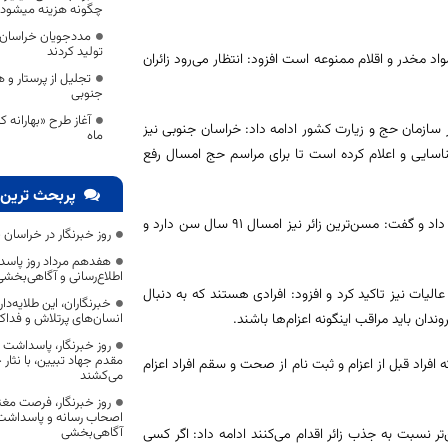
چگونه هزینه میشود 
تولید کردند
اد مخدر و اقلام ممنوعه است افزود: انتظار می‌رود زائران
تجلیل از پرستار و
جنوبی
به تشکیل ۱۹ کارگروه آسیب شناسی در سازمان حج و زیارت کشور ادامه داد: خراسان جنوبی نیز
ماه
سایی و اعلام کرده است تا برای مراسم حج امسال رفع
پربحث ترین 
وی از وجود زائر ۱۲ ساله حج تمتع به عنوان کوچک‌ترین زائر امسال در استان خبر داد و گفت: مسن‌ترین زائر نیز امسال ۹۱ سال سن دارد و
روز خبرنگار در خراسان 
هفدهم مرداد روز پاسد
اطلاع‌رسانی و آگاهی‌بخش
لیات نیز تاکید کرد و افزود: افرادی هستند که به دنبال
خبرنگاران، این طلایه‌د
ان باید مراقب اینگونه اعزام‌ها باشند.
انسان‌های پرتلاش و فداک
روز خبرنگار، پاسداشت
مقدم جهاد تبیین، با نثار
است که افراد قبل از اعزام و ثبت نام از صحت و سقم افراد اعزام
می‌کشند
روز خبرنگار، فرصت مغت
اصحاب رسانه و پاسداشت ج
آگاهی‌بخشی
تر نسبت به جذب زائر اقدام می‌کنند ادامه داد: اگر کسی