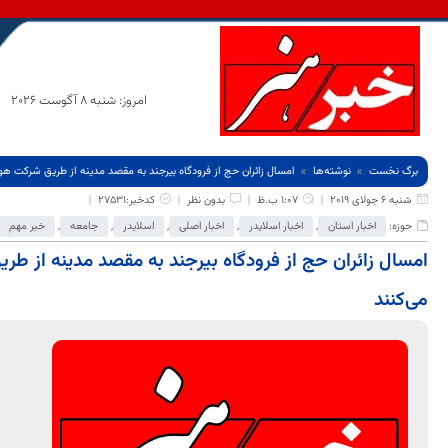
امروز: شنبه 8 آگوست 2026
برگ نخست
نوشته‌ها
امسال زائران حج از فرودگاه بیرجند به مقصد مدینه از طریق شرکت هواپی
شنبه 6 جولای 2019
1:07 ب.ظ
بدون نظر
کدخبر:27531
حوزه:
اخبار استان
,
اخبار اسلایدر
,
اخبار اصلی
,
اسلایدر
,
جامعه
,
خبر مهم
امسال زائران حج از فرودگاه بیرجند به مقصد مدینه از طریق
می‌کنند