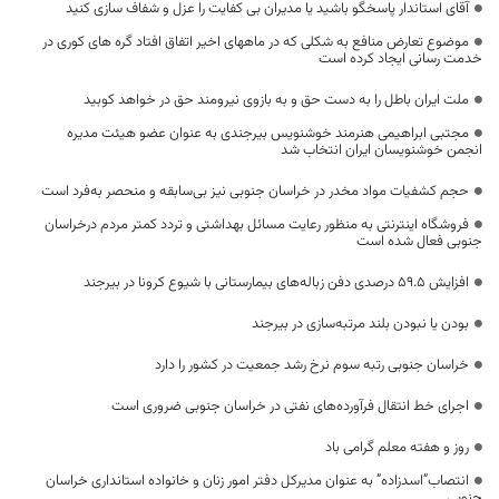
آقای استاندار پاسخگو باشید یا مدیران بی کفایت را عزل و شفاف سازی کنید
موضوع تعارض منافع به شکلی که در ماههای اخیر اتفاق افتاد گره های کوری در
خدمت رسانی ایجاد کرده است
ملت ایران باطل را به دست حق و به بازوى نیرومند حق در خواهد کوبید
مجتبی ابراهیمی هنرمند خوشنویس بیرجندی به عنوان عضو هیئت مدیره
انجمن خوشنویسان ایران انتخاب شد
حجم کشفیات مواد مخدر در خراسان جنوبی نیز بی‌سابقه و منحصر به‌فرد است
فروشگاه اینترنتی به منظور رعایت مسائل بهداشتی و تردد کمتر مردم درخراسان
جنوبی فعال شده است
افزایش ۵۹.۵ درصدی دفن زباله‌های بیمارستانی با شیوع کرونا در بیرجند
بودن یا نبودن بلند مرتبه‌سازی در بیرجند
خراسان جنوبی رتبه سوم نرخ رشد جمعیت در کشور را دارد
اجرای خط انتقال فرآورده‌های نفتی در خراسان جنوبی ضروری است
روز و هفته معلم گرامی باد
انتصاب”اسدزاده” به عنوان مدیرکل دفتر امور زنان و خانواده استانداری خراسان
جنوبی