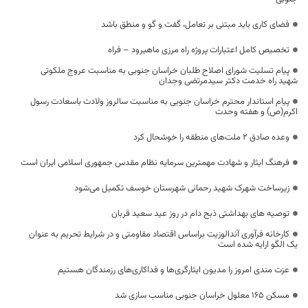
فضای کاری باید مبتنی بر تعامل، گفت و گو و منطق باشد
تخصیص کامل اعتبارات پروژه راه مرزی ماهیرود – فراه
پیام تسلیت شورای اصلاح طلبان خراسان جنوبی به مناسبت عروج ملکوتی
شهید راه خدمت دکتر سیدمرتضی وجدان
پیام استاندار محترم خراسان جنوبی به مناسبت سالروز ولادت باسعادت رسول
اکرم(ص) و هفته وحدت
وعده صادق ۲ ملت‌های منطقه را خوشحال کرد
فرهنگ ایثار و شهادت مهمترین سرمایه نظام مقدس جمهوری اسلامی ایران است
زیرساخت شهرک شهید رحمانی شهرستان خوسف تکمیل می‌شود
توصیه های بهداشتی ذبح دام در روز عید سعید قربان
کارخانه فرآوری آندالوزیت براساس اقتصاد مقاومتی و در شرایط تحریم به عنوان
یک الگو ارایه شده است
عزت مندی امروز را مدیون ایثارگری‌ها و فداکاری‌های رزمندگان هستیم
مسکن 165 معلول خراسان جنوبی مناسب سازی شد