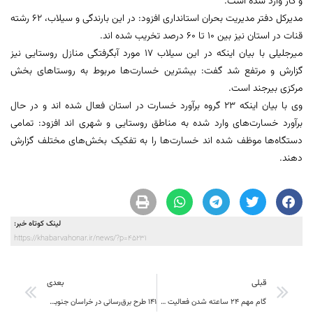
و گاز وارد شده است.
مدیرکل دفتر مدیریت بحران استانداری افزود: در این بارندگی و سیلاب، ۶۲ رشته
قنات در استان نیز بین ۱۰ تا ۶۰ درصد تخریب شده اند.
میرجلیلی با بیان اینکه در این سیلاب ۱۷ مورد آبگرفتگی منازل روستایی نیز
گزارش و مرتفع شد گفت: بیشترین خسارت‌ها مربوط به روستا‌های بخش
مرکزی بیرجند است.
وی با بیان اینکه ۲۳ گروه برآورد خسارت در استان فعال شده اند و در حال
برآورد خسارت‌های وارد شده به مناطق روستایی و شهری اند افزود: تمامی
دستگاه‌ها موظف شده اند خسارت‌ها را به تفکیک بخش‌های مختلف گزارش
دهند.
لینک کوتاه خبر:
https://khabarvahonar.ir/news/?p=45231
قبلی
بعدی
گام مهم ۲۴ ساعته شدن فعالیت مرز ماهیرود در دستور کار است
۱۴۱ طرح برق‌رسانی در خراسان جنوبی به بهره‌برداری رسید