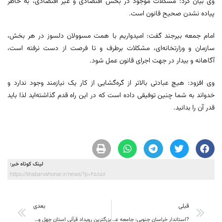
وی بیان کرد: مشکلات موجود در بخش اقتصادی و غیر اقتصادی، به خاطر
پیاده نشدن صحیح قانون است.
امام جمعه بیرجند گفت: امیدواریم با همت مسوولان دلسوز در هر بخش،
سازمان و وزارتخانه‌ای، مشکلات برطرف و تا فرصت از دست نرفته است،
آگاهانه و بیدار در جهت اجرای قانون عمل شود.
وی افزود: هیچ عبادتی بالاتر از گره‌گشایی از کار یک نیازمند وجود ندارد و
خدواند به شما چنین توفیقی داده است که در این راه قدم گذاشته‌اید لذا باید
قدر آن را بدانید.
لینک کوتاه خبر:
https://khabarvahonar.ir/news/?p=45858
قبلی
بعدی
?استاندار خراسان جنوبی: جامعه عشایری استان، شایسته هستند
بزرگترین رویداد قرآنی استان چهل و سومین دوره مسابقات سراسری قرآن کریم – مرحله استانی برگزار می شود.