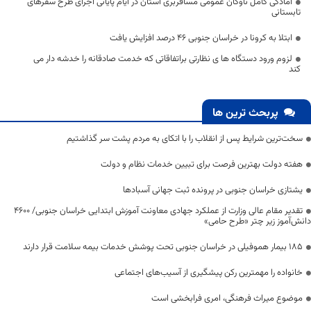
آمادگی کامل ناوگان عمومی مسافربری استان در ایام پایانی اجرای طرح سفرهای
تابستانی
ابتلا به کرونا در خراسان جنوبی ۴۶ درصد افزایش یافت
لزوم ورود دستگاه ها ی نظارتی براتفاقاتی که خدمت صادقانه را خدشه دار می
کند
پربحث ترین ها
سخت‌ترین شرایط پس از انقلاب را با اتکای به مردم پشت سر گذاشتیم
هفته دولت بهترین فرصت برای تبیین خدمات نظام و دولت
یشتازی خراسان جنوبی در پرونده ثبت جهانی آسبادها
تقدیر مقام عالی وزارت از عملکرد جهادی معاونت آموزش ابتدایی خراسان جنوبی/ ۴۶۰۰
دانش‌آموز زیر چتر «طرح حامی»
۱۸۵ بیمار هموفیلی در خراسان جنوبی تحت پوشش خدمات بیمه سلامت قرار دارند
خانواده را مهمترین رکن پیشگیری از آسیب‌های اجتماعی
موضوع میراث فرهنگی، امری فرابخشی است