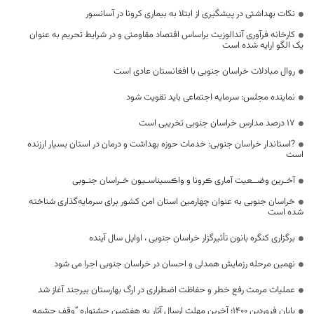
نکات بهداشتی در پیشگیری از ابتلا به بیماری‌ کرونا در آسانسور
کارخانه فرآوری آندالوزیت براساس اقتصاد مقاومتی و در شرایط تحریم به عنوان
یک الگو ارایه شده است
روال مبادلات خراسان جنوبی با افغانستان عادی است
نماینده مجلس: سرمایه‌ اجتماعی باید تقویت شود
17 درصد مدارس خراسان جنوبی تخریبی است
?استاندار خراسان جنوبی: خدمات حوزه بهداشت و درمان در استان بسیار ارزنده
است
آخـرین وضــعیت آماری ڪرونا و واڪسیناسـیون خـراسان جنـوبی
خراسان جنوبی به عنوان چهارمین استان امن کشور برای سرمایه‌گذاری شناخته
شده است
برگزاری کنگره بانون تأثیرگزار خراسان جنوبی ، اوایل سال آینده
نهمین مرحله رزمایش همدلی و احسان در خراسان جنوبی اجرا می شود
عملیات مرمت رفع خطر و حفاظت اضطراری در ارگ بهارستان بیرجند آغاز شد
پایان فروردین ۱۴۰۰؛ آخرین مهلت ارسال آثار به هفتمین جشنواره “وقف چشمه