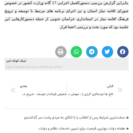
بنابراین گزارش بررسی دستورالعمل اجرایی 17 گانه وزارت کشور در خصوص
شورای اقامه نماز استان و نیز اجرای برنامه های مرتبط با توسعه و ترویج
فرهنگ اقامه نماز در استانداری خراسان جنوبی از جمله دستورکارهایی این
جلسه بود که مورد بحث و بررسی اعضا قرار
لینک کوتاه خبر:
https://khabarvahonar.ir/news/?p=15457
قبلی
بعدی
کاج ها نوستالژی آلرژی زا ، مهمان نخوانده بیرجند و خراسان جنوبی
شفیعی فرماندار خوسف : شروع عملیات اجرایی بزرگترین مرکز حمایتی نگهداری فرزندان بی سرپرست و بدسرپرست شرق کشور در شهرستان خوسف
سخت‌ترین شرایط پس از انقلاب را با اتکای به مردم پشت سر گذاشتیم
هفته دولت بهترین فرصت برای تبیین خدمات نظام و دولت