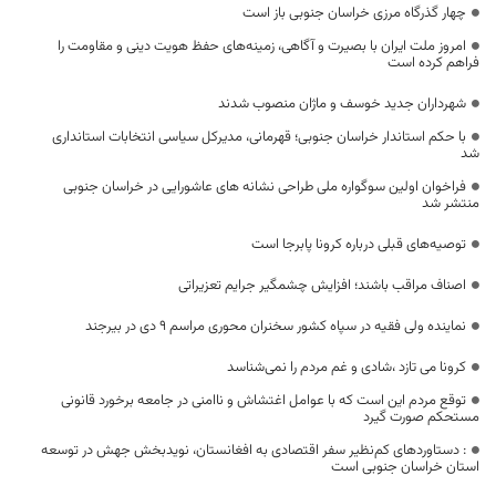
چهار گذرگاه مرزی خراسان جنوبی باز است
امروز ملت ایران با بصیرت و آگاهی، زمینه‌های حفظ هویت دینی و مقاومت را
فراهم کرده است
شهرداران جدید خوسف و ماژان منصوب شدند
با حکم استاندار خراسان جنوبی؛ قهرمانی، مدیرکل سیاسی انتخابات استانداری
شد
فراخوان اولین سوگواره ملی طراحی نشانه های عاشورایی در خراسان جنوبی
منتشر شد
توصیه‌های قبلی درباره کرونا پابرجا است
اصناف مراقب باشند؛ افزایش چشمگیر جرایم تعزیراتی
نماینده ولی فقیه در سپاه کشور سخنران محوری مراسم ۹ دی در بیرجند
کرونا می تازد ،شادی و غم مردم را نمی‌شناسد
توقع مردم این است که با عوامل اغتشاش و ناامنی در جامعه برخورد قانونی
مستحکم صورت گیرد
: دستاوردهای کم‌نظیر سفر اقتصادی به افغانستان، نویدبخش جهش در توسعه
استان خراسان جنوبی است