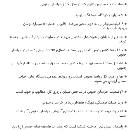
صادرات 616 میلیون دلاری کالا در سال 97 از خراسان جنوبی
شجریان از دیدگاه هوشنگ ابتهاج
۶ کیلومتردیگر از باند دوم محور بیرجند- قاین با اعتبار ۵۰ میلیارد تومان
زیربارترافیک رفت.
جمعی از جوانان و هیات‌های مذهبی بیرجند در حمایت از مردم فلسطین اجتماع
کردند
حذف ۵۸ کلاس درس کانکسی و استانداردسازی ۹۱۱ کلاس طی ۲ سال در خراسان
جنوبی
تشکیل ستاد توسعه نهبندان با حضور محمد صادق معتمدیان استاندار خراسان
جنوبی
بهاری مدیر کل روابط عمومی استانداری :روابط عمومي دستگاه هاي اجرايي
استان ارزيابي مي شوند
?وضعیت خراسان جنوبی در شاخص میزان باروری کل، مطلوب و خوب است
وزیر میراث فرهنگی: فورگ ؛ قلعه‌ای زیبا در خراسان جنوبی
۷۱ پروژه نهضت توسعه عدالت در فضاهای آموزشی خراسان جنوبی آغاز شده
است
پاسدار، اصیل ترین درخت انقلاب است که ریشه در فلسفه قیام حسین(ع) دارد