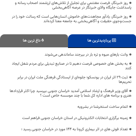
روز خبرنگار، فرصت مغتنمی برای تجلیل از تلاش‌های ارزشمند اصحاب رسانه و
پاسداشت جایگاه والای خبرنگار در عرصه آگاهی‌بخشی
روز خبرنگار، یادآور مجاهدت‌های خاموش انسان‌هایی است که رسالت خود را در
جست‌وجوی حقیقت و آگاهی‌بخشی به جامعه معنا کرده‌اند
پربازدیدترین ها
داغ ترین ها
وانت بارهای میوه و تره بار در بیرجند ساماندهی می‌شوند
به بخش های خصوصی فرصت دهیم تا در صنایع تبدیلی برای مردم شغل ایجاد
کنند
ثبت ۲۹ اثر ایران در یونسکو؛ جلوه‌ای از ایستادگی فرهنگی ملت ایران در برابر
تحریم‌ها
آقای وزیر فرهنگ و ارشاد اسلامی آمدید خراسان جنوبی بپرسید چرا اکثر قراردادها
هنری و برنامه های اداره کل شما با چند موسسه خاص است ؟
اتمام ساخت استخرشنا در بشرویه
زمینه برگزاری انتخابات الکترونیکی در استان خراسان جنوبی فراهم است
تعداد فوتی های در اثر بیماری کرونا به 144 مورد در خراسان جنوبی رسید ؛