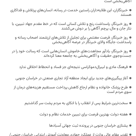
آگاهی‌بخشی است
خبرنگاران، این طلایه‌داران راستین خدمت در رسانه، انسان‌های پرتلاش و فداکاری
هستند
روز خبرنگار، پاسداشت رنج و تلاش کسانی است که در خط مقدم جهاد تبیین، با
نثار جان و مال، پرچم آگاهی را بر دوش می‌کشند
روز خبرنگار، فرصت مغتنمی برای تجلیل از تلاش‌های ارزشمند اصحاب رسانه و
پاسداشت جایگاه والای خبرنگار در عرصه آگاهی‌بخشی
روز خبرنگار، یادآور مجاهدت‌های خاموش انسان‌هایی است که رسالت خود را در
جست‌وجوی حقیقت و آگاهی‌بخشی به جامعه معنا کرده‌اند
فرهنگ مادی و لیبرال‌دموکراسی نتیجه‌ای جز فساد و انحطاط اخلاقی ندارد
آغاز پیگیری‌های جدید برای ایجاد منطقه آزاد تجاری صنعتی در خراسان جنوبی
طرح پزشک خانواده و نظام ارجاع کاهش پرداخت مستقیم هزینه‌های درمان از
سوی مردم است
سخت‌ترین شرایط پس از انقلاب را با اتکای به مردم پشت سر گذاشتیم
هفته دولت بهترین فرصت برای تبیین خدمات نظام و دولت
یشتازی خراسان جنوبی در پرونده ثبت جهانی آسبادها
تقدیر مقام عالی وزارت از عملکرد جهادی معاونت آموزش ابتدایی خراسان جنوبی/