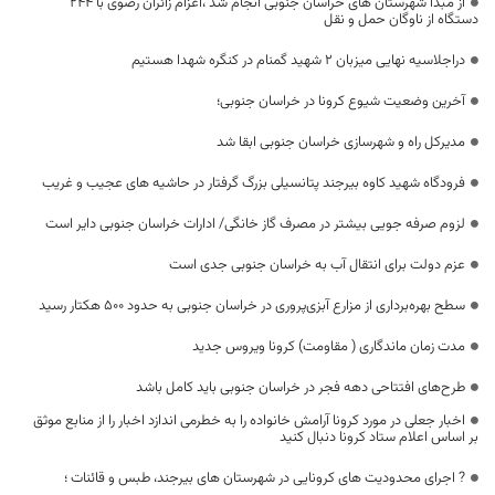
از مبدأ شهرستان های خراسان جنوبی انجام شد ،اعزام زائران رضوی با ۲۴۴
دستگاه از ناوگان حمل و نقل
دراجلاسیه نهایی میزبان 2 شهید گمنام در کنگره شهدا هستیم
آخرین وضعیت شیوع کرونا در خراسان جنوبی؛
مدیرکل راه و شهرسازی خراسان جنوبی ابقا شد
فرودگاه شهید کاوه بیرجند پتانسیلی بزرگ گرفتار در حاشیه های عجیب و غریب
لزوم صرفه جویی بیشتر در مصرف گاز خانگی/ ادارات خراسان جنوبی دایر است
عزم دولت برای انتقال آب به خراسان جنوبی جدی است
سطح بهره‌برداری از مزارع آبزی‌پروری در خراسان جنوبی به حدود 500 هکتار رسید
مدت زمان ماندگاری ( مقاومت) کرونا ویروس جدید
طرح‌های افتتاحی دهه فجر در خراسان جنوبی باید کامل باشد
اخبار جعلی در مورد کرونا آرامش خانواده را به خطرمی اندازد اخبار را از منابع موثق
بر اساس اعلام ستاد کرونا دنبال کنید
? اجرای محدودیت های کرونایی در شهرستان های بیرجند، طبس و قائنات ؛