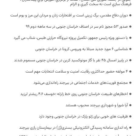
فرهنگ سازي است نه سخت گيري و الزام
دوران دفاع مقدس، برگ زرینی است بر افتخارات زنان و مردان این مرز و بوم است
صدور 53 مجوز نام سر در اصناف خراسان جنوبی در سه ماهه دوم 99
با دستور ویژه رئیس جمهور، تکمیل پروژه نیروگاه حرارتی طبس، شتاب می گیرد
شناسایی ۶ مورد جدید مبتلا به ویروس کرونا در خراسان جنوبی
در پاییز امسال ۴۵ نفر با گاز مونوکسید کربن در خراسان جنوبی مسموم شدند
4 مولفه حضور حداکثری، رقابت، امنیت و سلامت انتخابات مهم است
مجتمع فوریت‌های خدمات اجتماعی در بیرجند راه‌اندازی می‌شود
اخطارهای طبیعت خراسان جنوبی روی خط زلزله ؛خوسف ۴،۶ ریشتر لرزید
آیا شورا و شهرداری بیرجند محبوب هستند
ظرفیت های خوبی برای ژئو پارک در خراسان جنوبی وجود دارد
راه اندازی سامانه رسیدگی الکترونیکی بستری(رٌز) در بیمارستان رازی بیرجند