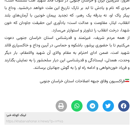
امروز، سرزمین ایران و خراسان جنوبی در سوگ قائد شهید امت نشسته است؛
مردی که نام و یادش تا ابد بر تارک تاریخ این ملت خواهد درخشید. وداع با
پیکر پاک او، نه بدرقه یک رهبر، که تجدید پیمان خونین با آرمان‌های بلند
انقلاب، ایثار، مقاومت و عدالت است؛ یادآوری این حقیقت جاودان که خون
شهدا، درخت انقلاب را تناورتر و استوارتر می‌سازد.
از همه مردم شریف، غیرتمند و قدرشناس استان خراسان جنوبی دعوت
می‌کنیم تا با حضوری پرشور، باشکوه و حماسی در آیین وداع و خاکسپاری قائد
شهید امت، ضمن ادای احترام به مقام والای آن شهید والامقام، بار دیگر
وحدت، همدلی، ایستادگی و قدرشناسی این دیار سلحشور را به نمایش بگذارند
و فریاد خون‌خواهی و ادامه راه او را به گوش جهانیان برسانند.
فراکسیون وفاق جبهه اصلاحات استان خراسان جنوبی
لینک کوتاه خبر:
https://khabarvahonar.ir/news/?p=112975