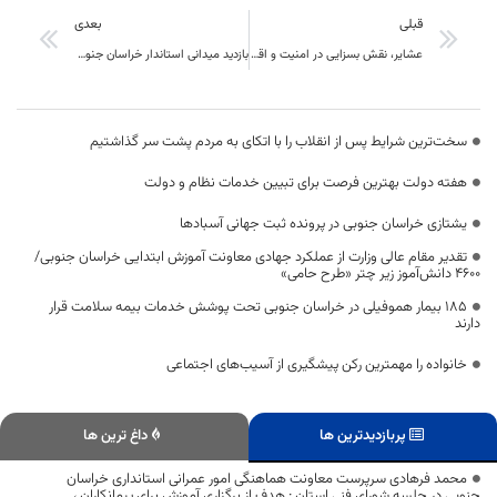
قبلی
بعدی
عشایر، نقش بسزایی در امنیت و اقتصاد کشور دارند
بازدید میدانی استاندار خراسان جنوبی از مسیرهای خدمت‌رسانی به زائران امام شهید
سخت‌ترین شرایط پس از انقلاب را با اتکای به مردم پشت سر گذاشتیم
هفته دولت بهترین فرصت برای تبیین خدمات نظام و دولت
یشتازی خراسان جنوبی در پرونده ثبت جهانی آسبادها
تقدیر مقام عالی وزارت از عملکرد جهادی معاونت آموزش ابتدایی خراسان جنوبی/
۴۶۰۰ دانش‌آموز زیر چتر «طرح حامی»
۱۸۵ بیمار هموفیلی در خراسان جنوبی تحت پوشش خدمات بیمه سلامت قرار
دارند
خانواده را مهمترین رکن پیشگیری از آسیب‌های اجتماعی
پربازدیدترین ها
داغ ترین ها
محمد فرهادی سرپرست معاونت هماهنگی امور عمرانی استانداری خراسان
جنوبی در جلسه شورای فنی استان : هدف از برگزاري آموزش براي پيمانكاران ،