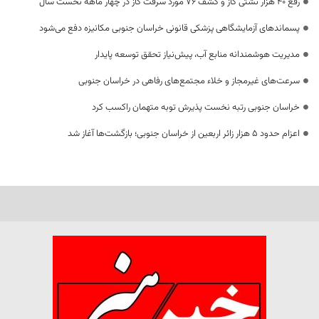
رفع 40 هزار نشتی گاز و کشف 76 مورد سرقت گاز در چهار ماهه نخست سال
پسماندهای آزمایشگاهی پزشکی قانونی خراسان جنوبی مکانیزه دفع می‌شود
مدیریت هوشمندانه منابع آب، پیش‌نیاز تحقق توسعه پایدار
سرعت‌های غیرمجاز و خلاء مجتمع‌های رفاهی در خراسان جنوبی
خراسان جنوبی رتبه نخست پذیرش توبه متهمان راکسب کرد
اعزام حدود 5 هزار زائر اربعین از خراسان جنوبی؛ بازگشت‌ها آغاز شد