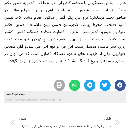
عمومی بخش دستگردان با محکوم کردن این دو متخلف ، اقدام به صدور حکم
جایگزین(ساخت سه آبشخور و سه ماه بذرپاشی در پروژ ههای هلالی در
مناطق تحت فرسایش) برای بازدارنگی آنها از هرگونه اقدام مشابه کرد. رئیس
اداره حفاظت محیط زیست شهرستان طبس بیان داشت: ا صدور احكام
جایگزین حبس، اقدام بسیار مثبتی از قضاوت عادلانه دستگاه قضایی كشور
است كه برای حمایت از انفال الهی و هم چنین ارج نهادن به زحمات شبانه
روزی سبز قامتان محیط زیست این مرز و بوم اجرا می شودو آرای قضایی
جایگزین، یكی از ظرفیت های بالقوه دستگاه قضایی است كه می توان در
راستای توسعه و ترویج فرهنگ مشاركت های زیست محیطی از آن بهر گرفت.
لینک کوتاه خبر:
https://khabarvahonar.ir/news/?p=26374
قبلی
بعدی
بررسی کارشناسی نقاط ضعف و قوت امداد رسانی در خراسان جنوبی
بخش معدن به عنوان یکی از پیشران هاي مهم اقتصادي و توسعه پايدار در خطه زر خيز خراسان جنوبي حائز اهميت است