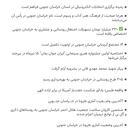
زمینه برگزاری انتخابات الکترونیکی در استان خراسان جنوبی فراهم است
هرجا صحبت از فرهنگ، هنر، آداب و رسوم است، نام خراسان جنوبی در رأس آن
می‌درخشد
۳۳۰ میلیارد تومان تسهیلات اشتغال روستایی و عشایری به خراسان جنوبی
اختصاص یافته است
۱۴ مجتمع آبرسانی خراسان جنوبی در اولویت تکمیل است
اختتامیه اولین جشنواره هنری سینمایی “ایران جوان بمان” ۱۵ تیرماه در بیرجند
برگزار می‌شود
پیکر شهید محمد مهدی فانی در بشرویه آرام گرفت
۳۰۵ طرح روستایی در خراسان جنوبی به بهره‌برداری رسید
واقعه طبس؛ یادآور شکست خفت‌بار آمریکا در برابر اراده الهی
?آخـرین وضــعیت آماری ڪرونا در خــراسان جنــوبی
ششمین کاروان سلامت جمعیت هلال احمر خراسان جنوبی به روستاهای ذکری
و گل نی از توابع درمیان اعزام شدند
آخـرین وضعیت آماری ڪرونا در خراسان جنوبی