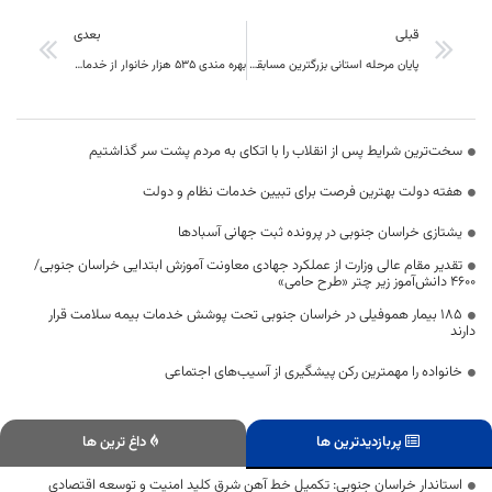
قبلی
بعدی
پایان مرحله استانی بزرگترین مسابقات جوانان هلال احمر در شهرستان زیرکوه
بهره مندی 535 هزار خانوار از خدمات پروژه‌های افتتاحی در هفته دولت
سخت‌ترین شرایط پس از انقلاب را با اتکای به مردم پشت سر گذاشتیم
هفته دولت بهترین فرصت برای تبیین خدمات نظام و دولت
یشتازی خراسان جنوبی در پرونده ثبت جهانی آسبادها
تقدیر مقام عالی وزارت از عملکرد جهادی معاونت آموزش ابتدایی خراسان جنوبی/
۴۶۰۰ دانش‌آموز زیر چتر «طرح حامی»
۱۸۵ بیمار هموفیلی در خراسان جنوبی تحت پوشش خدمات بیمه سلامت قرار
دارند
خانواده را مهمترین رکن پیشگیری از آسیب‌های اجتماعی
پربازدیدترین ها
داغ ترین ها
استاندار خراسان جنوبی: تکمیل خط آهن شرق کلید امنیت و توسعه اقتصادی