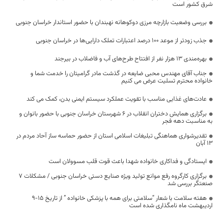
شرق کشور است
بررسی وضعیت بازارچه مرزی دوکوهانه نهبندان با حضور استاندار خراسان جنوبی
جذب زودتر از موعد ۱۰۰ درصد اعتبارات تملک دارایی‌ها در خراسان جنوبی
بهره‌مندی ۱۳ هزار نفر از افتتاح طرح‌های آب و فاضلاب در بیرجند
جناب آقای مهندس محبی ضایعه در گذشت مادر گرامیتان را خدمت شما و
خانواده محترم تسلیت عرض می کنیم
عادت‌های غذایی مناسب با تقویت عملکرد سیستم ایمنی بدن، کمک می کند
برگزاری همایش دختران انقلاب در ۶ شهرستان خراسان جنوبی با حضور بانوان و
به مناسبت دهه فجر
تقدیرشواری هماهنگی تبلیغات اسلامی استان از حضور حماسه ساز آحاد مردم در
13 آبان
ایستادگی و فداکاری خانواده شهدا باعث قوت قلب مسوولان است
برگزاری کارگروه رفع موانع تولید ویژه صنایع دستی خراسان جنوبی / مشکلات ۷
صنعتگر بررسی شد
هفته سلامت با شعار “سلامتی برای همه با پزشکی خانواده ” از تاریخ 15-9
اردیبهشت ماه نامگذاری شده است