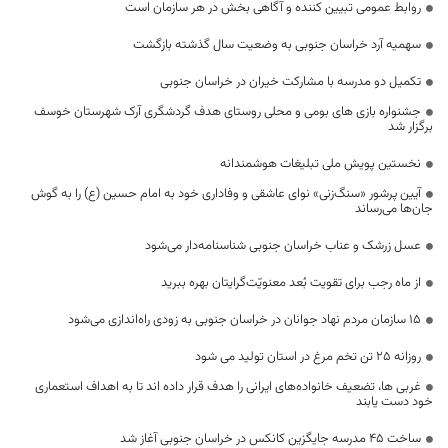
روابط عمومی تبیین کننده و آگاهی بخش در هر سازمان است
سهمیه آرد خراسان جنوبی به وضعیت سال گذشته بازگشت
تکمیل دو مدرسه با مشارکت خیران در خراسان جنوبی
جشنواره بازی های بومی و محلی روستای هدف گردشگری آرک شهرستان خوسف
برگزار شد
نخستین پویش ملی تبلیغات هوشمندانه
آیین پرشور «سنگ‌زنی» نوای عاشقی و وفاداری خود به امام حسین (ع) را به گوش
جان‌ها می‌رساند
عسل زرشک و عناب خراسان جنوبی شناسنامه‌دار می‌شود
از ماه رجب برای تقویت بُعد معنویّت‌گرایتان بهره ببرید
۱۵ سازمان مردم نهاد جوانان در خراسان جنوبی به زودی راه‌اندازی می‌شود
روزانه 25 تن تخم مرغ در استان تولید می شود
غربی ها، تضعیف خانواده‌های ایرانی را هدف قرار داده اند تا به اهداف استعماری
خود دست یابند
ساخت ۴۵ مدرسه جایگزین کانکس در خراسان جنوبی آغاز شد