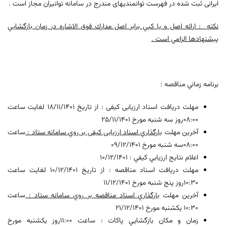
ایرانی ثبت شده در فهرست توانمندیهای مندرج در سامانه توانیران مجاز است .
نكته : ارائه اصل و يا كپي برابر اصل مدارك فوق الاشاره در زمان بازگشايي
پيشنهادها الزامي است .
برنامه زماني مناقصه :
مهلت دریافت اسناد ارزیابی کیفی : از تاريخ 18/11/1401 لغايت ساعت
08:00روز سه شنبه مورخ 25/11/1401
آخرين مهلت
بارگذاري اسناد ارزیابی کیفی بر روي سامانه ستاد :
ساعت
08:00سه شنبه مورخ 09/12/1401
اعلام نتايج ارزيابي كيفي : 10/12/1401
مهلت دریافت اسناد مناقصه : از تاريخ 10/12/1401 لغايت ساعت
10:30روز پنج شنبه مورخ 11/12/1401
آخرين مهلت
بارگذاري اسناد مناقصه بر روي سامانه ستاد :
ساعت
10:30 یکشنبه مورخ 21/12/1401
زمان و مكان بازگشايي پاكات : ساعت 11:00روز یکشنبه مورخ