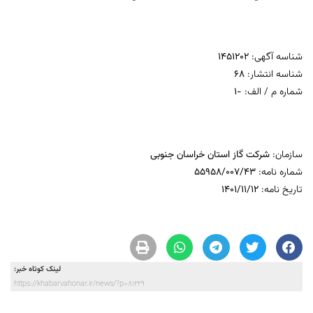
شناسه آگهی:
1451202
شناسه انتشار:
68
شماره م / الف:
-1
سازمان:
شرکت گاز استان خراسان جنوبی
شماره نامه:
55958/007/43
تاریخ نامه:
1401/11/12
لینک کوتاه خبر:
https://khabarvahonar.ir/news/?p=81229