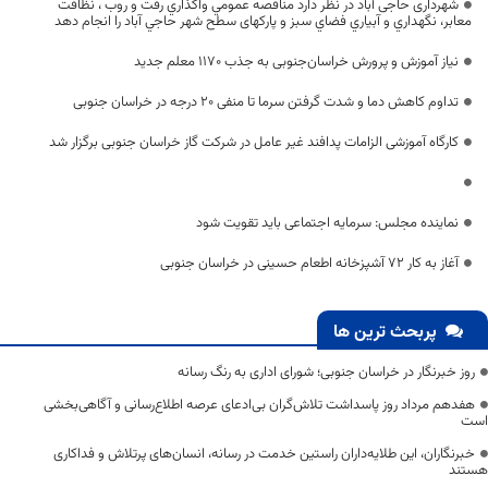
شهرداری حاجی آباد در نظر دارد مناقصه عمومي واگذاري رفت و روب ، نظافت
معابر، نگهداري و آبياري فضاي سبز و پارکهای سطح شهر حاجي آباد را انجام دهد
نیاز آموزش و پرورش خراسان‌جنوبی به جذب 1170 معلم جدید
تداوم کاهش دما و شدت گرفتن سرما تا منفی 20 درجه در خراسان جنوبی
کارگاه آموزشی الزامات پدافند غیر عامل در شرکت گاز خراسان جنوبی برگزار شد
نماینده مجلس: سرمایه‌ اجتماعی باید تقویت شود
آغاز به کار ۷۲ آشپزخانه اطعام حسینی در خراسان جنوبی
پربحث ترین ها
روز خبرنگار در خراسان جنوبی؛ شورای اداری به رنگ رسانه
هفدهم مرداد روز پاسداشت تلاش‌گران بی‌ادعای عرصه اطلاع‌رسانی و آگاهی‌بخشی
است
خبرنگاران، این طلایه‌داران راستین خدمت در رسانه، انسان‌های پرتلاش و فداکاری
هستند