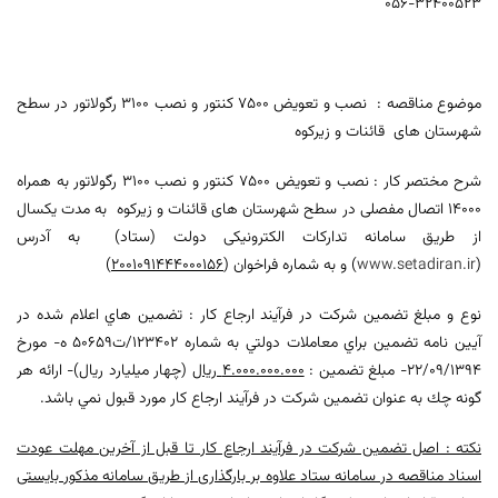
32400523-056
موضوع مناقصه : نصب و تعويض 7500 كنتور و نصب 3100 رگولاتور در سطح
شهرستان های قائنات و زیرکوه
شرح مختصر كار : نصب و تعويض 7500 كنتور و نصب 3100 رگولاتور به همراه
14000 اتصال مفصلی در سطح شهرستان های قائنات و زیرکوه به مدت یکسال
از طریق سامانه تدارکات الکترونیکی دولت (ستاد) به آدرس
(
www.setadiran.ir
) و به شماره فراخوان (
2001091444000156
)
نوع و مبلغ تضمين شركت در فرآيند ارجاع كار : تضمين هاي اعلام شده در
آيين نامه تضمين براي معاملات دولتي به شماره 123402/ت50659 ه- مورخ
22/09/1394- مبلغ تضمين :
4.000.000.000 ريال
(چهار میلیارد ريال)- ارائه هر
گونه چك به عنوان تضمين شركت در فرآيند ارجاع كار مورد قبول نمي باشد.
نکته : اصل تضمين شركت در فرآیند ارجاع کار تا قبل از آخرين مهلت عودت
اسناد مناقصه در سامانه ستاد علاوه بر بارگذاری از طریق سامانه مذکور بایستی