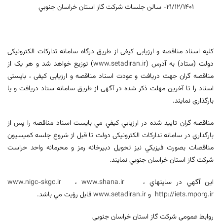
21/12/1401- سالن جلسات شركت گاز استان خراسان جنوبي
کلیه اسناد مناقصه و ارزیابی کیفی از طریق درگاه سامانه تدارکات الکترونیکی
دولت (ستاد) به آدرس (
www.setadiran.ir
) توزیع خواهد شد و هر یک از
مناقصه گران جهت دریافت و عودت اسناد مناقصه و ارزیابی کیفی ، بایستی
اسناد را تا آخرین مهلت ذکر شده در آگهی از طریق سامانه ستاد دریافت و یا
بارگذاری نمایند.
مناقصه گران تاييد شده در ارزيابي كيفي مي بايست اسناد مناقصه را پس از
بارگذاري در سامانه تدارکات الکترونیکی دولت تا قبل از شروع جلسه كميسيون
مناقصات بصورت فيزيكي نيز تحويل دبيرخانه رمز و محرمانه واحد حراست
شركت گاز استان خراسان جنوبي نمايند.
اين آگهي در سايتهاي
،
www.shana.ir
،
www.nigc-skgc.ir
http://iets.mporg.ir
و
www.setadiran.ir
قابل رؤيت مي باشد.
روابط عمومي شركت گاز استان خراسان جنوبي