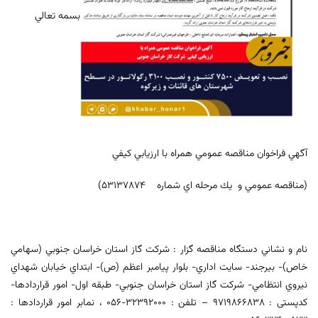
بسمه تعالي
آگهي فراخوان مناقصه عمومي همراه با ارزيابي كيفي
(مناقصه عمومي و يك مرحله اي شماره 53137874)
نام و نشاني دستگاه مناقصه گزار : شركت گاز استان خراسان جنوبي (سهامي
خاص)- بيرجند- سايت اداري- بلوار پيامبر اعظم (ص)- ابتداي خيابان شهداي
نيروي انتظامي- شركت گاز استان خراسان جنوبي- طبقه اول- امور قراردادها-
کدپستی : 9719866838 – تلفن :‌ 32392000-056 ، نمابر امور قراردادها :‌