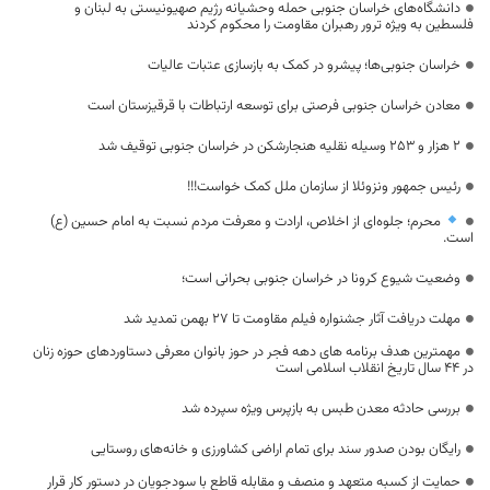
دانشگاه‌های خراسان جنوبی حمله وحشیانه رژیم صهیونیستی به لبنان و
فلسطین به ویژه ترور رهبران مقاومت را محکوم کردند
خراسان‌ جنوبی‌ها؛ پیشرو در کمک به بازسازی عتبات عالیات
معادن خراسان جنوبی فرصتی برای توسعه ارتباطات با قرقیزستان است
۲ هزار و ۲۵۳ وسیله نقلیه هنجارشکن در خراسان جنوبی توقیف شد
رئیس جمهور ونزوئلا از سازمان ملل کمک خواست!!!
محرم؛ جلوه‌ای از اخلاص، ارادت و معرفت مردم نسبت به امام حسین (ع)
است.
وضعیت شیوع کرونا در خراسان جنوبی بحرانی است؛
مهلت دریافت آثار جشنواره فیلم مقاومت تا 27 بهمن تمدید شد
مهمترین هدف برنامه های دهه فجر در حوز بانوان معرفی دستاوردهای حوزه زنان
در ۴۴ سال تاریخ انقلاب اسلامی است
بررسی حادثه معدن طبس به بازپرس ویژه سپرده شد
رایگان بودن صدور سند برای تمام اراضی کشاورزی و خانه‌های روستایی
حمایت از کسبه متعهد و منصف و مقابله قاطع با سودجویان در دستور کار قرار