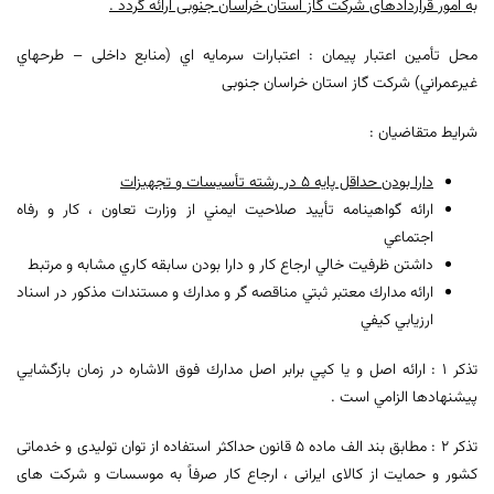
به امور قراردادهای شرکت گاز استان خراسان جنوبی ارائه گردد .
محل تأمين اعتبار پيمان : اعتبارات سرمايه اي (منابع داخلی – طرحهاي
غيرعمراني) شركت گاز استان خراسان جنوبی
شرايط متقاضيان :
دارا بودن حداقل پايه 5 در رشته تأسيسات و تجهيزات
ارائه گواهينامه تأييد صلاحيت ايمني از وزارت تعاون ، كار و رفاه
اجتماعي
داشتن ظرفيت خالي ارجاع كار و دارا بودن سابقه كاري مشابه و مرتبط
ارائه مدارك معتبر ثبتي مناقصه گر و مدارك و مستندات مذكور در اسناد
ارزيابي كيفي
تذکر 1 : ارائه اصل و يا كپي برابر اصل مدارك فوق الاشاره در زمان بازگشايي
پيشنهادها الزامي است .
تذکر 2 : مطابق بند الف ماده 5 قانون حداکثر استفاده از توان تولیدی و خدماتی
کشور و حمایت از کالای ایرانی ، ارجاع کار صرفاً به موسسات و شرکت های