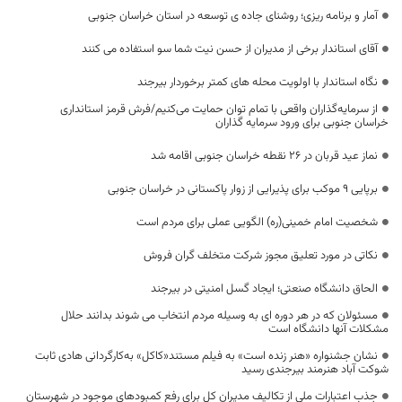
آمار و برنامه ریزی؛ روشنای جاده ی توسعه در استان خراسان جنوبی
آقای استاندار برخی از مدیران از حسن نیت شما سو استفاده می کنند
نگاه استاندار با اولویت محله های کمتر برخوردار بیرجند
از سرمایه‌گذاران واقعی با تمام توان حمایت می‌کنیم/فرش قرمز استانداری
خراسان جنوبی برای ورود سرمایه گذاران
نماز عید قربان در ۲۶ نقطه خراسان جنوبی اقامه شد
برپایی ۹ موکب برای پذیرایی از زوار پاکستانی در خراسان جنوبی
شخصیت امام خمینی(ره) الگویی عملی برای مردم است
نکاتی در مورد تعلیق مجوز شرکت متخلف گران فروش
الحاق دانشگاه صنعتی؛ ایجاد گسل امنیتی در بیرجند
مسئولان که در هر دوره ای به وسیله مردم انتخاب می شوند بدانند حلال
مشکلات آنها دانشگاه است
نشان جشنواره «هنر زنده است» به فیلم مستند«کاکل» به‌کارگردانی هادی ثابت
شوکت آباد هنرمند بیرجندی رسید
جذب اعتبارات ملی از تکالیف مدیران کل برای رفع کمبودهای موجود در شهرستان