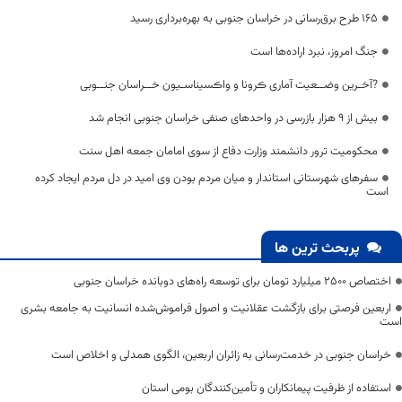
۱۶۵ طرح برق‌رسانی در خراسان جنوبی به بهره‌برداری رسید
جنگ امروز، نبرد اراده‌ها است
?آخـرین وضــعیت آماری ڪرونا و واڪسیناسـیون خــراسان جنــوبی
بیش از ۹ هزار بازرسی در واحدهای صنفی خراسان جنوبی انجام شد
محکومیت ترور دانشمند وزارت دفاع از سوی امامان جمعه اهل سنت
سفرهای شهرستانی استاندار و میان مردم بودن وی امید در دل مردم ایجاد کرده
است
پربحث ترین ها
اختصاص 2500 میلیارد تومان برای توسعه راه‌های دوبانده خراسان جنوبی
اربعین فرصتی برای بازگشت عقلانیت و اصول فراموش‌شده انسانیت به جامعه بشری
است
خراسان جنوبی در خدمت‌رسانی به زائران اربعین، الگوی همدلی و اخلاص است
استفاده از ظرفیت پیمانکاران و تأمین‌کنندگان بومی استان