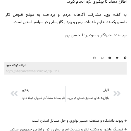
اطلاع دهند تا پیگیری لازم انجام گیرد.
به گفته وی، مشارکت آگاهانه مردم و پرداخت به موقع قبوض گاز،
تضمین‌کننده تداوم خدمات ایمن و پایدار گازرسانی در سراسر استان است.
نویسنده ،خبرنگار و سردبیر: ا .حسن پور
لینک کوتاه خبر:
https://khabarvahonar.ir/news/?p=111681
قبلی
بعدی
بازارچه های صنایع دستی در ورودی شهرها و مراکز دهستان ها ایجاد شود
کار رسانه منشأ در کاروان کربلا دارد
پیوند دانشگاه و صنعت، مسیر نوآوری و حل مسائل استان است
فرهنگ عاشورا و مکتب ایثار و شهادت امروز بیش از توان نظامی جمهوری اسلامی