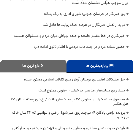
ایران موجب هراس دشمنان شده است
روز خبرنگار در خراسان جنوبی؛ شورای اداری به رنگ رسانه
نباید از نقش خبرنگاران در عرصه جنگ روایت‌ها غافل شد
خبرنگاران در خط مقدم جامعه و حلقه ارتباطی میان مردم و مسئولان هستند
حضور شبانه مردم در اجتماعات مردمی تا اطلاع ثانوی ادامه دارد
پربازدیدترین ها
داغ ترین ها
حل مشکلات اقتصادی برمبنای آرمان های انقلاب اسلامی ممکن است؛
دسته‌روی هیات‌های مذهبی در خراسان جنوبی ممنوع است
محصول پسته خراسان جنوبی ۲۵ درصد کاهش یافت /باغ‌های پسته استان ۳۵
هزار هکتار
پرونده اراضی پادگان ۰۴ بیرجند روی میز شورا ،اراضی و قوانینی که ۲۲ سال خاک
می خورد
باید در نحوه انتقال مفاهیم و حقایق به جوانان و فرزندان خود تجدید نظر کنیم