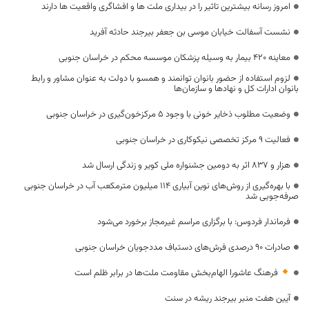
امروز رسانه بیشترین تاثیر را در بیداری ملت ها و افشاگری واقعیت ها دارند
نشست آسفالت خیابان موسی بن جعفر بیرجند حادثه آفرید
معاینه ۴۲۰ بیمار به وسیله پزشکان موسسه محکم در خراسان جنوبی
لزوم استفاده از حضور بانوان توانمند و همسو با دولت به عنوان مشاور و رابط
بانوان ادارات کل و نهادها و سازمان‌ها
وضعیت مطلوب ذخایر خونی با وجود ۵ مرکزخون‌گیری در خراسان جنوبی
فعالیت ۹ مرکز تخصصی نیکوکاری در خراسان جنوبی
هزار و ۸۳۷ اثر به دومین جشنواره ملی کویر و زندگی ارسال شد
با بهره‌گیری از روش‌های نوین آبیاری ۱۱۴ میلیون مترمکعب آب در خراسان جنوبی
صرفه‌جویی شد
فرماندار فردوس: با برگزاری مراسم غیرمجاز برخورد می‌شود
صادرات ۹۰ درصدی فرش‌های دستباف مددجویان خراسان جنوبی
فرهنگ عاشورا الهام‌بخش مقاومت ملت‌ها در برابر ظلم است
آیین هفت منبر بیرجند ریشه در سنت