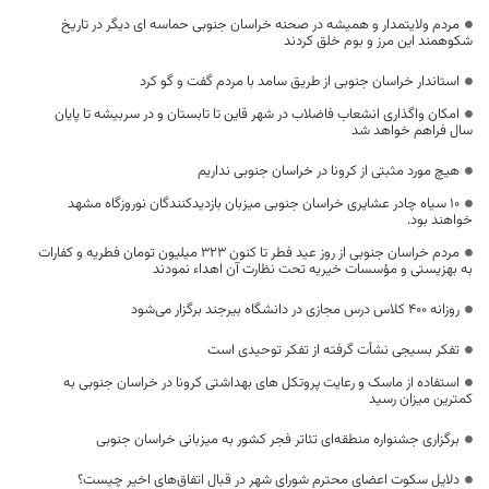
مردم ولایتمدار و همیشه در صحنه خراسان جنوبی حماسه ای دیگر در تاریخ
شکوهمند این مرز و بوم خلق کردند
استاندار خراسان جنوبی از طریق سامد با مردم گفت و گو کرد
امکان واگذاری انشعاب فاضلاب در شهر قاین تا تابستان و در سربیشه تا پایان
سال فراهم خواهد شد
هیچ مورد مثبتی از کرونا در خراسان جنوبی نداریم
10 سیاه چادر عشایری خراسان جنوبی میزبان بازدیدکنندگان نوروزگاه مشهد
خواهند بود.
مردم خراسان جنوبی از روز عید فطر تا کنون 323 میلیون تومان فطریه و کفارات
به بهزیستی و مؤسسات خیریه تحت نظارت آن اهداء نمودند
روزانه 400 کلاس درس مجازی در دانشگاه بیرجند برگزار می‌شود
تفکر بسیجی نشأت گرفته از تفکر توحیدی است
استفاده از ماسک و رعایت پروتکل های بهداشتی کرونا در خراسان جنوبی به
کمترین میزان رسید
برگزاری جشنواره منطقه‌ای تئاتر فجر کشور به میزبانی خراسان جنوبی
دلایل سکوت اعضای محترم شورای شهر در قبال اتفاق‌های اخیر چیست؟