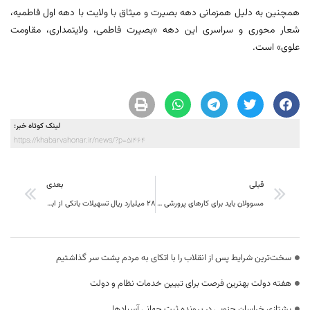
همچنین به دلیل همزمانی دهه بصیرت و میثاق با ولایت با دهه اول فاطمیه،
شعار محوری و سراسری این دهه «بصیرت فاطمی، ولایتمداری، مقاومت
علوی» است.
لینک کوتاه خبر:
https://khabarvahonar.ir/news/?p=51464
قبلی
بعدی
مسوولان باید برای کارهای پرورشی و تربیتی و فرهنگی یک برنامه کامل و جامع و نقشه راه داشته باشند
۲۸ میلیارد ریال تسهیلات بانکی از ابتدای امسال تاکنون به مراکز گردشگری خراسان جنوبی پرداخت شده است
سخت‌ترین شرایط پس از انقلاب را با اتکای به مردم پشت سر گذاشتیم
هفته دولت بهترین فرصت برای تبیین خدمات نظام و دولت
یشتازی خراسان جنوبی در پرونده ثبت جهانی آسبادها