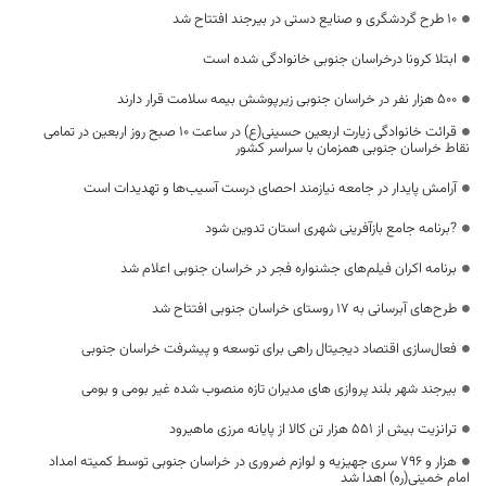
10 طرح گردشگری و صنایع دستی در بیرجند افتتاح شد
ابتلا کرونا درخراسان جنوبی خانوادگی شده است
۵۰۰ هزار نفر در خراسان جنوبی زیرپوشش بیمه سلامت قرار دارند
قرائت خانوادگی زیارت اربعین حسینی(ع) در ساعت 10 صبح روز اربعین در تمامی
نقاط خراسان جنوبی همزمان با سراسر کشور
آرامش پایدار در جامعه نیازمند احصای درست آسیب‌ها و تهدیدات است
?برنامه جامع بازآفرینی شهری استان تدوین شود
برنامه اکران فیلم‌های جشنواره فجر در خراسان جنوبی اعلام شد
طرح‌های آبرسانی به ۱۷ روستای خراسان جنوبی افتتاح شد
فعال‌سازی اقتصاد دیجیتال راهی برای توسعه و پیشرفت خراسان جنوبی
بیرجند شهر بلند پروازی های مدیران تازه منصوب شده غیر بومی و بومی
ترانزیت بیش از ۵۵۱ هزار تن کالا از پایانه مرزی ماهیرود
هزار و ۷۹۶ سری جهیزیه و لوازم ضروری در خراسان جنوبی توسط کمیته امداد
امام خمینی(ره) اهدا شد