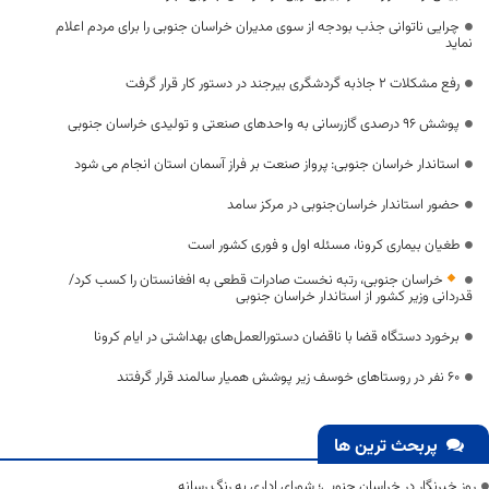
چرایی ناتوانی جذب بودجه از سوی مدیران خراسان جنوبی را برای مردم اعلام
نماید
رفع مشکلات ۲ جاذبه گردشگری بیرجند در دستور کار قرار گرفت
پوشش ۹۶ درصدی گازرسانی به واحدهای صنعتی و تولیدی خراسان جنوبی
استاندار خراسان جنوبی: پرواز صنعت بر فراز آسمان استان انجام می شود
حضور استاندار خراسان‌جنوبی در مرکز سامد
طغیان بیماری کرونا، مسئله اول و فوری کشور است
خراسان جنوبی، رتبه نخست صادرات قطعی به افغانستان را کسب کرد/
قدردانی وزیر کشور از استاندار خراسان جنوبی
برخورد دستگاه قضا با ناقضان دستورالعمل‌های بهداشتی در ایام کرونا
۶۰ نفر در روستاهای خوسف زیر پوشش همیار سالمند قرار گرفتند
پربحث ترین ها
روز خبرنگار در خراسان جنوبی؛ شورای اداری به رنگ رسانه