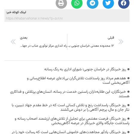
لینک کوتاه خبر:
https://khabarvahonar.ir/news/?p=51887
قبلی
بعدی
۱۲ محدوده معدنی خراسان جنوبی به سرمایه‌گذاران جدید واگذار می‌شود
راه اندازی مرکز نوآوری عناب در جهاددانشگاهی خراسان جنوبی
روز خبرنگار در خراسان جنوبی؛ شورای اداری به رنگ رسانه
هفدهم مرداد روز پاسداشت تلاش‌گران بی‌ادعای عرصه اطلاع‌رسانی و
آگاهی‌بخشی است
خبرنگاران، این طلایه‌داران راستین خدمت در رسانه، انسان‌های پرتلاش و فداکاری
هستند
روز خبرنگار، پاسداشت رنج و تلاش کسانی است که در خط مقدم جهاد تبیین، با
نثار جان و مال، پرچم آگاهی را بر دوش می‌کشند
روز خبرنگار، فرصت مغتنمی برای تجلیل از تلاش‌های ارزشمند اصحاب رسانه و
پاسداشت جایگاه والای خبرنگار در عرصه آگاهی‌بخشی
روز خبرنگار، یادآور مجاهدت‌های خاموش انسان‌هایی است که رسالت خود را در