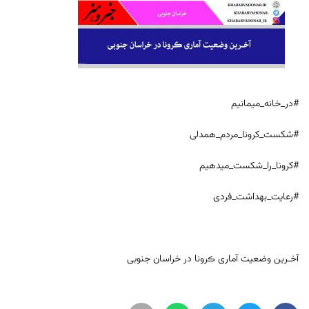
#در_خانه_میمانیم
#شکست_کرونا_مردم_همدلی
#کرونا_را_شکست_میدهیم
#رعایت_بهداشت_فردی
آخـرین وضعیت آماری ڪرونا در خراسان جنوبی