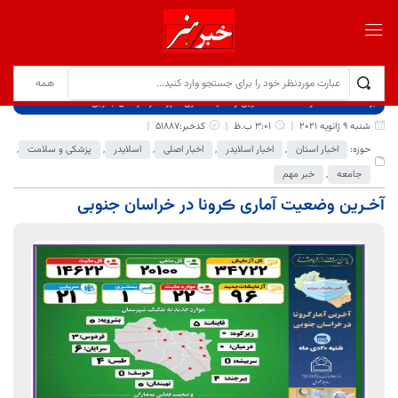
برگ نخست
نوشته‌ها
آخـرین وضعیت آماری ڪرونا در خراسان جنوبی
شنبه 9 ژانویه 2021
3:01 ب.ظ
کدخبر:51887
حوزه:
اخبار استان
,
اخبار اسلایدر
,
اخبار اصلی
,
اسلایدر
,
پزشکی و سلامت
,
جامعه
,
خبر مهم
آخـرین وضعیت آماری ڪرونا در خراسان جنوبی