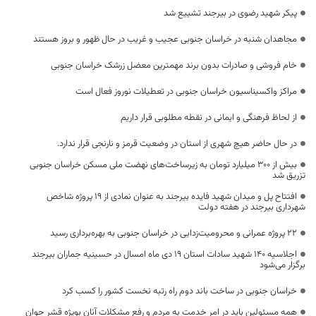
پیکر شهید رضوی در بیرجند تشییع شد
مجاهدان شنبه در خراسان جنوبی عجیب و غریب در حال ظهور و بروز هستند
خام فروشی و صادرات بدون برند مهمترین معضل زرشک خراسان جنوبی
مراکز واکسیناسیون خراسان جنوبی در تعطیلات نوروز فعال است
از لحاظ فرهنگی و ایمانی در نقطه مطلوبی قرار داریم
در حال حاضر هیچ شهری از استان در وضعیت قرمز و نارنجی قرار ندارد.
بیش از ۳۰۰ میلیارد تومان به زیرساخت‌های نهضت ملی مسکن خراسان جنوبی
تزریق شد
افتتاح پل و میدان شهید فایده بیرجند به عنوان نمادی از ۱۹ پروژه شاخص
شهرداری بیرجند در هفته دولت
۲۲ پروژه عمرانی و محرومیت‌زدایی در خراسان جنوبی به بهره‌برداری رسید
اجلاسیه ۱۴۰ شهید سادات استان ۱۹ دی ماه امسال در حسینیه جماران بیرجند
برگزار می‌شود
خراسان جنوبی در ساخت باند دوم راه رتبه نخست کشور را کسب کرد
همه مسئولین باید در امر خدمت به مردم و رفع مشکلات آنان بویژه قشر جوان