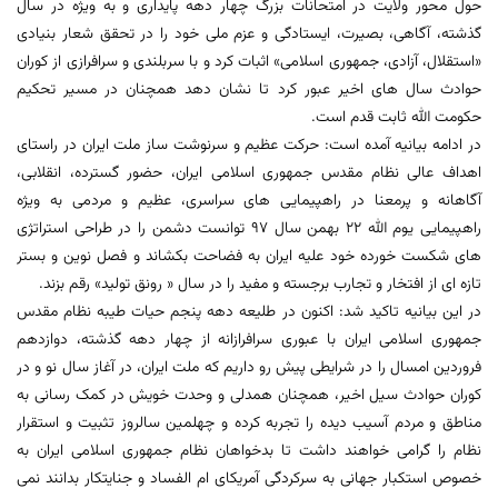
حول محور ولایت در امتحانات بزرگ چهار دهه پایداری و به ‌ویژه در سال
گذشته، آگاهی، بصیرت، ایستادگی و عزم ملی خود را در تحقق شعار بنیادی
«استقلال، آزادی، جمهوری اسلامی» اثبات کرد و با سربلندی و سرافرازی از کوران
حوادث سال های اخیر عبور کرد تا نشان دهد همچنان در مسیر تحکیم
حکومت الله ثابت‌ قدم است.
در ادامه بیانیه آمده است: حرکت عظیم و سرنوشت ‌ساز ملت ایران در راستای
اهداف عالی نظام مقدس جمهوری اسلامی ایران، حضور گسترده، انقلابی،
آگاهانه و پرمعنا در راهپیمایی های سراسری، عظیم و مردمی به ویژه
راهپیمایی یوم الله 22 بهمن سال 97 توانست دشمن را در طراحی استراتژی‌
های شکست‌ خورده خود علیه ایران به فضاحت بکشاند و فصل نوین و بستر
تازه ‌ای از افتخار و تجارب برجسته و مفید را در سال « رونق تولید» رقم بزند.
در این بیانیه تاکید شد: اکنون در طلیعه دهه پنجم حیات طیبه‌‌ نظام مقدس
جمهوری اسلامی ایران با عبوری سرافرازانه از چهار دهه گذشته، دوازدهم
فروردین امسال را در شرایطی پیش رو داریم که ملت ایران، در آغاز سال نو و در
کوران حوادث سیل اخیر، همچنان همدلی و وحدت خویش در کمک رسانی به
مناطق و مردم آسیب دیده را تجربه کرده و چهلمین سالروز تثبیت و استقرار
نظام را گرامی خواهند داشت تا بدخواهان نظام جمهوری اسلامی ایران به
خصوص استکبار جهانی به سرکردگی آمریکای ام الفساد و جنایتکار بدانند نمی