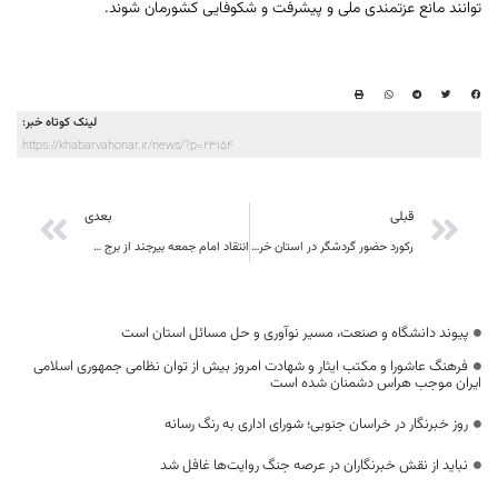
توانند مانع عزتمندی ملی و پیشرفت و شکوفایی کشورمان شوند.
لینک کوتاه خبر:
https://khabarvahonar.ir/news/?p=23154
قبلی
بعدی
رکورد حضور گردشگر در استان خراسان جنوبی شکسته شد
انتقاد امام جمعه بیرجند از برج سازی در کوچه ها بیرجند مرکز خراسان جنوبی
پیوند دانشگاه و صنعت، مسیر نوآوری و حل مسائل استان است
فرهنگ عاشورا و مکتب ایثار و شهادت امروز بیش از توان نظامی جمهوری اسلامی
ایران موجب هراس دشمنان شده است
روز خبرنگار در خراسان جنوبی؛ شورای اداری به رنگ رسانه
نباید از نقش خبرنگاران در عرصه جنگ روایت‌ها غافل شد