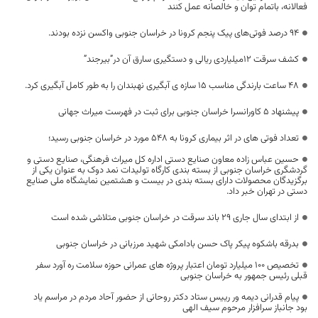
فعالانه، باتمام توان و خالصانه عمل کنند
94 درصد فوتی‌های پیک پنجم کرونا در خراسان جنوبی واکسن نزده بودند.
کشف سرقت 12میلیاردی ریالی و دستگیری سارق آن در”بیرجند”
48 ساعت بارندگی مناسب 15 سازه ی آبگیری نهبندان را به طور کامل آبگیری کرد.
پیشنهاد 5 کاورانسرا خراسان جنوبی برای ثبت در فهرست میراث جهانی
تعداد فوتی های در اثر بیماری کرونا به 548 مورد در خراسان جنوبی رسید؛
حسین عباس زاده معاون صنایع دستی اداره کل میراث فرهنگی، صنایع دستی و
گردشگری خراسان جنوبی از بسته بندی کارگاه تولیدات نمد دوک به عنوان یکی از
برگزیدگان محصولات دارای بسته بندی در بیست و هشتمین نمایشگاه ملی صنایع
دستی در تهران خبر داد.
از ابتدای سال جاری ۲۹ باند سرقت در خراسان جنوبی متلاشی شده است
بدرقه باشکوه پیکر پاک حسن بادامکی شهید مرزبانی در خراسان جنوبی
تخصیص ۱۰۰ میلیارد تومان اعتبار پروژه های عمرانی حوزه سلامت ره آورد سفر
قبلی رئیس جمهور به خراسان جنوبی
پیام قدرانی دیمه ور رییس ستاد دکتر روحانی از حضور آحاد مردم در مراسم یاد
بود جانباز سرافزار مرحوم سیف الهی