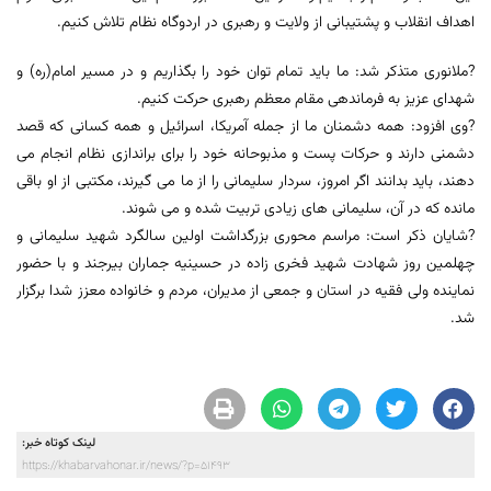
اهداف انقلاب و پشتیبانی از ولایت و رهبری در اردوگاه نظام تلاش کنیم.
?ملانوری متذکر شد: ما باید تمام توان خود را بگذاریم و در مسیر امام(ره) و
شهدای عزیز به فرماندهی مقام معظم رهبری حرکت کنیم.
?وی افزود: همه دشمنان ما از جمله آمریکا، اسرائیل و همه کسانی که قصد
دشمنی دارند و حرکات پست و مذبوحانه خود را برای براندازی نظام انجام می
دهند، باید بدانند اگر امروز، سردار سلیمانی را از ما می گیرند، مکتبی از او باقی
مانده که در آن، سلیمانی های زیادی تربیت شده و می شوند.
?شایان ذکر است: مراسم محوری بزرگداشت اولین سالگرد شهید سلیمانی و
چهلمین روز شهادت شهید فخری زاده در حسینیه جماران بیرجند و با حضور
نماینده ولی فقیه در استان و جمعی از مدیران، مردم و خانواده معزز شدا برگزار
شد.
لینک کوتاه خبر:
https://khabarvahonar.ir/news/?p=51493