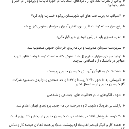
برخی از نظرات تعدادی از نامزدهای انتخابات در حوزه قاینات و زیرکوه را در خبر و
هنر بخوانید
*سیلاب به زیرساخت های آب شهرستان زیرکوه خسارت وارد کرد*
پنج هزار بسته نوشت افزار بین دانش آموزان خراسان جنوبی توزیع شد
مدرسه‌سازی باید در رأس کارهای خیر قرار بگیرد
سرپرست سازمان مدیریت و برنامه‌ریزی خراسان جنوبی منصوب شد
تولید جهادی هزاران بطری ژل ضد عفونی کننده دست توسط واحد فناور شهید
مهاجر در دانشگاه آزاد اسلامی بیرجند
هفت تانکر به ناوگان آبرسانی خراسان جنوبی پیوست
گازرسانی به 10 شهر ، 736 روستا و 1042 واحد صنعتی و تولیدی دستاورد شرکت
گاز خراسان جنوبی در سه سال اخیر
شهدا، الگوهای ما در فعالیت های اجتماعی و شخصی
بازگشایی فرودگاه شهید کاوه بیرجند؛ برنامه جدید پروازهای تهران اعلام شد
۳۰ درصد طرح‌های افتتاحی هفته دولت خراسان جنوبی در بخش کشاورزی است
هفته کار و کارگر (پنجم لغایت۱۱ اردیبهشت ماه)؛ بر همه فعالان عرصه کار و تلاش