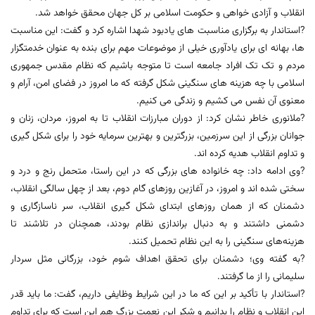
انقلاب و آزادی خواهی و حکومت اسلامی بر کل جهان محقق خواهد شد.
?استاندار به برگزاری مناسبت های یادبود شهدا اشاره کرد و گفت: این مناسبت
ها، بهانه ای برای یادآوری خیلی از موضوعات مهم برای بنده به عنوان خدمتگزار
مردم و تک تک افراد جامعه است تا متوجه باشیم که نظام مقدس جمهوری
اسلامی با چه هزینه های سنگینی شکل گرفته که ما امروز در فضای امن، آرام و
معنوی آن نفس می کشیم و زندگی می کنیم.
?ملانوری خاطر نشان کرد: از دوران مبارزات انقلاب تا به امروز، مردان، زنان و
جوانان بزرگی از این سرزمین، بزرگترین و بهترین سرمایه خود را برای شکل گیری
و تداوم انقلاب هدیه کرده اند.
?وی ادامه داد: چه خانواده های بزرگی که در این راستا، متحمل رنج و درد و
سختی شده اند و امروز، در آغازین روزهای گام دوم، بعد از چهل سالگی انقلاب،
دشمنان که از همان روزهای ابتدای شکل گیری انقلاب، سر ناسازگاری و
دشمنی داشتند و به دنبال براندازی نظام بودند، همچنان در تلاشند تا
هزینه‌های سنگینی را به این نظام تحمیل کنند.
?به گفته وی؛ دشمنان برای تحقق اهداف شوم خود، بزرگانی مثل سردار
سلیمانی را از ما گرفتند.
?استاندار با تأکید بر این که ما در این شرایط وظایفی داریم، گفت: ما باید قدر
این انقلاب و نظام را بدانیم و شکر این نعمت بزرگ هم این است که برای تداوم