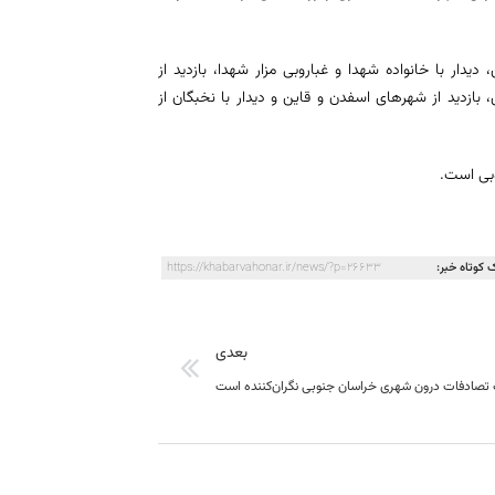
دیدار با خانواده شهدا و غباروبی مزار شهدا، بازدید از
ازدید از شهرهای اسفدن و قاین و دیدار با نخبگان از
 کوتاه خبر:
https://khabarvahonar.ir/news/?p=26633
بعدی
تصادفات درون شهری خراسان جنوبی نگران‌کننده است