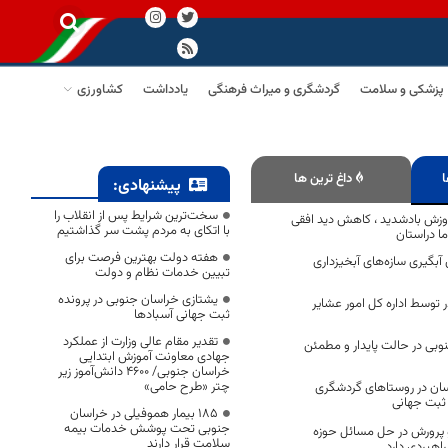
پزشکی و سلامت
گردشگری و میراث فرهنگی
یادداشت
کشاورزی
ا
داغ ترین ها
پیشنهادی:
سخت‌ترین شرایط پس از انقلاب را
ش بادشدید ، کاهش دید افقی
با اتکای به مردم پشت سر گذاشتیم
 دراستان
هفته دولت بهترین فرصت برای
 درصدی آبگیری سازه‌های آبخیزداری
تبیین خدمات نظام و دولت
یشتازی خراسان جنوبی در پرونده
ر توسط اداره کل امور عشایر
ثبت جهانی آسبادها
تقدیر مقام عالی وزارت از عملکرد
بی در حالت پایدار و مطمئن
جهادی معاونت آموزش ابتدایی
خراسان جنوبی/ ۴۶۰۰ دانش‌آموز زیر
چتر «طرح حامی»
اسان در روستاهای گردشگری
ثبت جهانی
۱۸۵ بیمار هموفیلی در خراسان
جنوبی تحت پوشش خدمات بیمه
 پرورش در حل مسائل حوزه
سلامت قرار دارند
اهبردی دارد