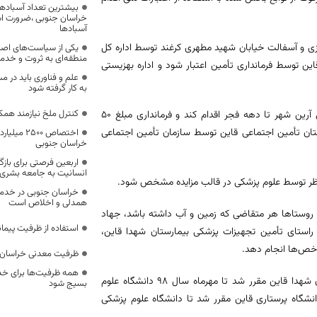
بیشترین تعداد آسبادها
خراسان جنوبی ،ضرورت است
آسبادها
زی و آسفالت خیابان شهید مطهری کرغند توسط اداره کل
یکی از سیاست‌های اصل
منطقه‌ای به ثروت و خد
ین توسط فرمانداری تأمین اعتبار شود و اداره بهزیستی
علم و فناوری باید در م
به کار گرفته شود
کنترل ملخ نیازمند همک
معتمدیان عنوان کرد: اداره بهزیستی شهرستان نسبت به تکمیل اداره بهزیستی آرین شهر تا دهه فجر اقدام کند و فرمانداری مبلغ ۵۰
ان تأمین اجتماعی قاین توسط سازمان تأمین اجتماعی
اختصاص 500
خراسان جنوبی
اربعین فرصتی برای با
انسانیت به جامعه بشری
 نظر توسط علوم پزشکی در قالب مزایده مشخص شود.
خراسان جنوبی در خدمت‌
همدلی و اخلاص است
در روستاها هر متقاضی که زمین و آب داشته باشد، جهاد
استفاده از ظرفیت پیمان
راستای تأمین تجهیزات پزشکی بیمارستان شهدا قاین،
اخص‌ها انجام دهد.
ظرفیت معدنی خراسان 
همه ظرفیت‌ها برای خدم
معتمدیان اضافه کرد: در خصوص تأمین پزشک متخصص مورد نیاز بیمارستان شهدا قاین مقرر شد تا مهرماه سال ۹۸ دانشگاه علوم
بسیج شود
گاه پرستاری قاین مقرر شد تا دانشگاه علوم پزشکی