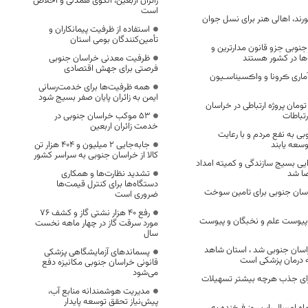
زائران اربعین، الگوی همدلی و اخلاص
است
رند، اهالی هنر برای نسل جوان
استفاده از ظرفیت پیمانکاران و
تأمین‌کنندگان بومی استان
جنوبی جزو قانون مدارترین و
‌ها در کشور هستند
ظرفیت معدنی خراسان جنوبی
فرصتی برای جهش اقتصادی
ماری ڪرونا و واڪسیناسـیون
همه ظرفیت‌ها برای خدمت‌رسانی
ایمن به زائران پایان صفر بسیج شود
 میلیارد تومان پروژه ارتباطی در خراسان
رتباطات
53 موکب خراسان جنوبی در
خدمت زائران اربعین
ی به نفع مردم و با رعایت
سعه یابند
جابه‌جایی 2 میلیون و 404 هزار تن
کالا از خراسان جنوبی به سراسر کشور
ایی بسیج سازندگی و کمیته امداد
ضا شد
تشدید نظارت‌ها و همکاری
دستگاه‌ها برای کنترل قیمت‌ها
اسان جنوبی برای تامین سوخت
ضروری است
رفع 40 هزار نشتی گاز و کشف 76
د پیوست علم و نخبگان و پیوست
مورد سرقت گاز در چهار ماهه نخست
سال
اسان جنوبی شد ، استان شاهد
پسماندهای آزمایشگاهی پزشکی
یه درمان پزشکی است
قانونی خراسان جنوبی مکانیزه دفع
می‌شود
برای جذب هرچه بیشتر تسهیلات
مدیریت هوشمندانه منابع آب،
پیش‌نیاز تحقق توسعه پایدار
 بهمن ماه امسال ،این روز فرخنده به