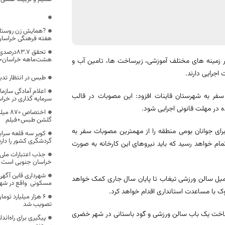
?همایش زن روستایی،
هفته فرهنگی خراسان
تحقق 3.7
هشت‌ماهه خراسان‌ج
هرستان قاینات در زمینه های مختلف آموزشی، زیرساخت ها، تامین آب و
 اجرایی دارند.
طبس در انتظار تدب
اعلام آمادگی سازما
 به شهرستان قاینات افزود: این مصوبات در قالب
سرمایه گذاری در خرا
 در مهلت قانونی اجرایی شود.
اختصا
گلشن طبس+فیلم
برای جوانان بومی منطقه را از مهمترین مصوبات سفر به
کویر سه قلعه سرا
گردشگری کشور را دارد
اتمام خواهد رسید که باید نیروهای این کارخانه به صورت
جذب اعتبارات ملی 
خراسان جنوبی است
تکمیل سالن ورزشی تیغاب تا پایان سال جاری کمک خواهد
مسکونی واقع در شه
وک با مساعدت استانداری اقدام خواهد کرد.
۶ هزار میلیارد توم
تصویب شد
 ساخت یک باب سالن ورزشی و گود باستانی در شهر خضری
پیگیری برای راه‌ان