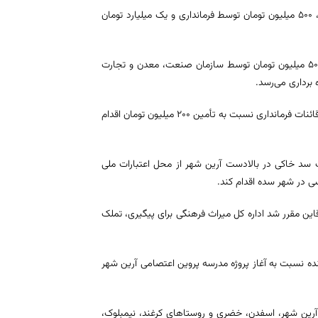
وی اظهار داشت: به منظور ایجاد و راه اندازی ۱۵ دستگاه دیجیتال در شهرستان، ۵۰۰ میلیون تومان توسط فرمانداری و یک میلیارد تومان
معتمدیان عنوان کرد: در راستای تأمین زیرساخت‌های شهرک شماره یک قاین ۵۰۰ میلیون تومان توسط سازمان صنعت، معدن و تجارت
وی ادامه داد: در خصوص تکمیل و تجهیز ساختمان مرکز فنی و حرفه‌ای دخترانه قائنات فرمانداری نسبت به تأمین ۲۰۰ میلیون تومان اقدام
 سد خاکی در بالادست آرین شهر از محل اعتبارات ملی
 در شهر سده اقدام کند.
تار اراضی شهر قدیم شهر قاین مقرر شد اداره کل میراث فرهنگی برای پیگیری، تملک
: اداره کل نوسازی، توسعه و تجهیز مدارس استان ظرف ۱۰ روز آینده نسبت به آغاز پروژه مدرسه پروین اعتصامی آرین شهر
آرین شهر، اسفدن، خضری و روستاهای کرغند، نیمبلوک،