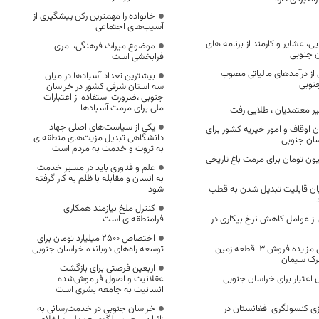
خانواده را مهمترین رکن پیشگیری از
آسیب‌های اجتماعی
 عشایر و کارمند از برنامه های
موضوع میراث فرهنگی، امری
 جنوبی
فرابخشی است
8درصدی از درآمدهای مالیاتی مصوب
بیشترین تعداد آسبادها در میان
نوبی
سه استان شرقی کشور در خراسان
جنوبی ،ضرورت استفاده از اعتبارات
ملی برای مرمت آسبادها
یر معتمدیان ، طلایی رفت
یکی از سیاست‌های اصلی جهاد
ن اوقاف و امور خیریه کشور برای
دانشگاهی تبدیل مزیت‌های منطقه‌ای
سان جنوبی
به ثروت و خدمت به مردم است
ص ۸۷۰ میلیون تومان برای مرمت باغ تاریخی
علم و فناوری باید در مسیر خدمت
به انسان و مقابله با ظلم به کار گرفته
یان قابلیت تبدیل شدن به قطب
شود
کنترل ملخ نیازمند همکاری
از عوامل کاهش نرخ بیکاری در
فرامنطقه‌ای است
اختصاص 2500 میلیارد تومان برای
شهرداری قاین آگهی مزایده فروش 3 قطعه زمین
توسعه راه‌های دوبانده خراسان جنوبی
رک سیمان
اربعین فرصتی برای بازگشت
ان اعتبار برای خراسان جنوبی
عقلانیت و اصول فراموش‌شده
انسانیت به جامعه بشری است
دازی کنسولگری افغانستان در
خراسان جنوبی در خدمت‌رسانی به