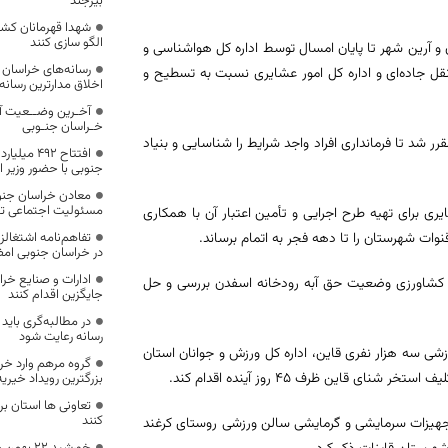
بیرجند
شهدا قهرمانان کشو
الگو سازی کنند
و آرین شهر تا پایان امسال توسط اداره کل هواشناسی و
رسانه‌های خراسان 
 نقل جاده‌ای و اداره کل امور عشایری نسبت به تسطیح و
اخلاق مدارترین رسانه
آخـرین وضــعیت آ
خـراسان جنـوبی
 شد تا فرمانداری افراد واجد شرایط را شناسایی و بنیاد
افتتاح ۴۹۲
جنوبی با حضور وزیر ا
معادن خراسان جنوب
مسئولیت اجتماعی تو
 برای تهیه طرح اجرایی و تأمین اعتبار آن با همکاری
تفاهم‌نامه اشتغالز
نوات شهرستان را تا دهه فجر به اتمام برساند.
در خراسان جنوبی ام
ادارات و صنایع خر
د کشاورزی وضعیت حق آبه رودخانه اسفدن بررسی و حل
جایگزین اقدام کنند
در مطالبه‌گری بای
رسانه رعایت شود
ی سه هزار نفری قاین، اداره کل ورزش و جوانان استان
گروه مرهم وارد خر
این ظرف ۴۵ روز آینده اقدام کند.
بزرگترین رویداد خیر
تعاونی ها استان 
کنند
تجهیزات سرمایشی و گرمایشی سالن ورزشی روستای کرغند
خورشید ۲۲