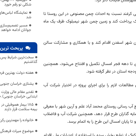
شهرستان قاینات ذکر کرد.
شکلی نو رقم خورد
نمایشگاه لباس‌های 
می کرغند نسبت به احداث چمن مصنوعی در این روستا تا
شد
ی کمک به بخش نیمبلوک پرداخت کند و زمین چمن شهر نیمبلوک ظرف یک ماه
مسیر تصمیم‌سازی 
جوانان ادامه خواهد
من شهر اسفدن اقدام کند و با همکاری و مشارکت سالن
پربحث ترین 
سخت‌ترین شرایط پس از 
گذاشتیم
دن با کمک ۳۰۰ میلیون تومانی فرمانداری تا دهه فجر امسال تکمیل و افتتاح می‌شود، همچنین
هفته دولت بهترین فرص
یشتازی خراسان جنوبی د
العات لازم را برای اجرای پروژه در اختیار شرکت آب
تقدیر مقام عالی وزارت
ابتدایی خراسان جنوبی/ ۴۶۰۰ دانش‌آموز زیر چتر «طرح حامی»
۱۸۵ بیمار هموفیلی
 آب رسانی روستای محمد آباد علم و آرین شهر با معرفی
بیمه سلامت قرار دارند
سرمایه گذاران طرح قرار دهد، همچنین شرکت آب و فاضلاب
خانواده را مهمترین رک
ا پایان امسال این طرح را به اتمام برسد.
موضوع میراث فرهنگی،
 از توابع بخش سده با استفاده از اعتبارات ملی اقدام