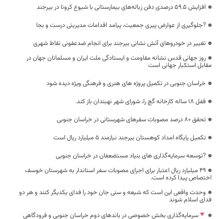
افزایش ۵۹.۵ درصدی دفن زباله‌های بیمارستانی با شیوع کرونا در بیرجند
?جلوگیری از عوارض پیری جمعیت، پیامد اقدامات مدیریتی درست و بجا
تغییر در خودروهای آتش نشانی بیرجند برای انجام ضدعفونی نقاط شهری
روز جهانی قدس نشانه مقاومت و ایستادگی ملت ایران و مسلمانان جهان در
مقابل استکبار جهانی است
خراسان جنوبی در تکمیل پروژه های هنری و فرهنگی ویژه دیده شود
قفل ۱۸ ساله کارخانه گچ را، شورای شهر نهبندان باز کند.
تحقق ۸۰ درصد مصوبات سفرهای شهرستانی در خراسان جنوبی
تکمیل پایگاه امداد کوهستان بیرجند نیازمند ۵ میلیارد ریال است
?توسعه سرمایه‌گذاری های بنیاد مستضعفان در خراسان جنوبی
49 میلیارد ریال اعتبار برای اجرای مصوبات سفر استاندار به شهرستان خوسف
اختصاص پیدا کرده است.
وحدت واقعی این است که شیعه و سنی جان خود را فدای یکدیگر کنند و هر دو
فدای اسلام شوند
سرمایه‌گذاری بخش خصوصی در باندهای دوم خراسان جنوبی و فرودگاهی