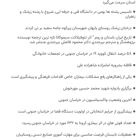
استان سرعت می‌گیرد
تاسیس رشته ها بومی در دانشگاه فنی و حرفه ایی، شروع با رشته زرشک و
زعفران
درختان زرشک روستای پایهان شهرستان زیرکوه جامه سفید بر تن کردند
تاریخ ایران باستان و روم ” اثر تئوفیلاکت سیموکاتا تازه ترین ترجمه نویسنده
،پژوهشگر و مترجم بیرجندی دکتر محمود فاضلی بیرجندی منتشر شد
۵۸ درصد انتقال کووید ۱۹ در خراسان جنوبی در تجمعات خانوادگی
قافله بشرویه امامزاده شاهزاده علی
یکی از راهکارهای رفع مشکلات بیماران خاص اقدامات فرهنگی و پیشگیری است
برگزاری یادواره شهید محمد حسین مهرخوش
آخرین وضعیت واکسیناسیون در خراسان جنوبی
پیشگیری از جرایم انتخاباتی در اولویت دستگاه قضا در خراسان جنوبی است
تعداد فوتی های در اثر بیماری کرونا به 632 مورد در خراسان جنوبی رسید؛
تعطیلات تابستان فرصت مناسبی برای مهارت آموزی صنایع دستی روستاییان