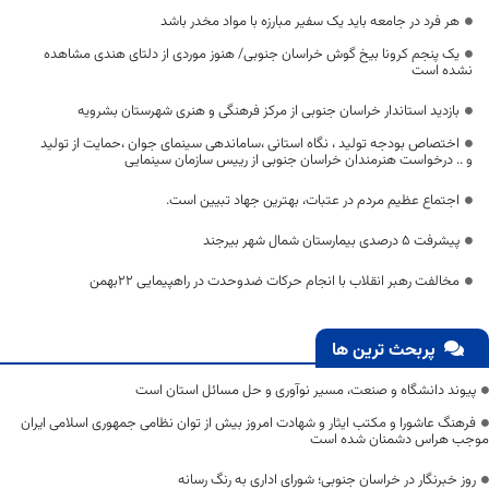
هر فرد در جامعه باید یک سفیر مبارزه با مواد مخدر باشد
یک پنجم کرونا بیخ گوش خراسان جنوبی/ هنوز موردی از دلتای هندی مشاهده
نشده است
بازدید استاندار خراسان جنوبی از مرکز فرهنگی و هنری شهرستان بشرویه
اختصاص بودجه تولید ، نگاه استانی ،ساماندهی سینمای جوان ،حمایت از تولید
و .. درخواست هنرمندان خراسان جنوبی از رییس سازمان سینمایی
اجتماع عظیم مردم در عتبات، بهترین جهاد تبیین است.
پیشرفت ۵ درصدی بیمارستان شمال شهر بیرجند
مخالفت رهبر انقلاب با انجام حرکات ضدوحدت در راهپیمایی ۲۲بهمن
پربحث ترین ها
پیوند دانشگاه و صنعت، مسیر نوآوری و حل مسائل استان است
فرهنگ عاشورا و مکتب ایثار و شهادت امروز بیش از توان نظامی جمهوری اسلامی ایران
موجب هراس دشمنان شده است
روز خبرنگار در خراسان جنوبی؛ شورای اداری به رنگ رسانه