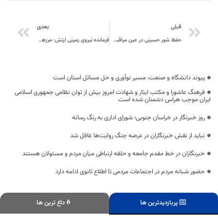
قبلی
بعدی
حفظ شور حسینی در عین مراقبت از انتشار بیماری، یک پدیده ماندگار در تاریخ کشور شد
فرمانده نیروی زمینی ارتش: مرزهای شرقی ایران از امنیت پایدار برخوردار است
پیوند دانشگاه و صنعت، مسیر نوآوری و حل مسائل استان است
فرهنگ عاشورا و مکتب ایثار و شهادت امروز بیش از توان نظامی جمهوری اسلامی
ایران موجب هراس دشمنان شده است
روز خبرنگار در خراسان جنوبی؛ شورای اداری به رنگ رسانه
نباید از نقش خبرنگاران در عرصه جنگ روایت‌ها غافل شد
خبرنگاران در خط مقدم جامعه و حلقه ارتباطی میان مردم و مسئولان هستند
حضور شبانه مردم در اجتماعات مردمی تا اطلاع ثانوی ادامه دارد
پربازدیدترین ها
داغ ترین ها