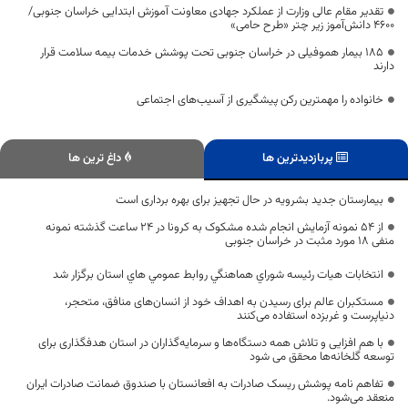
تقدیر مقام عالی وزارت از عملکرد جهادی معاونت آموزش ابتدایی خراسان جنوبی/
۴۶۰۰ دانش‌آموز زیر چتر «طرح حامی»
۱۸۵ بیمار هموفیلی در خراسان جنوبی تحت پوشش خدمات بیمه سلامت قرار
دارند
خانواده را مهمترین رکن پیشگیری از آسیب‌های اجتماعی
پربازدیدترین ها
داغ ترین ها
بیمارستان جدید بشرویه در حال تجهیز برای بهره برداری است
از ۵۴ نمونه آزمایش انجام شده مشکوک به کرونا در ۲۴ ساعت گذشته نمونه
منفی ۱۸ مورد مثبت در خراسان جنوبی
انتخابات هیات رئیسه شوراي هماهنگي روابط عمومي هاي استان برگزار شد
مستکبران عالم برای رسیدن به اهداف خود از انسان‌های منافق، متحجر،
دنیاپرست و غربزده استفاده می‌کنند
با هم افزایی و تلاش همه دستگاه‌ها و سرمایه‌گذاران در استان هدفگذاری برای
توسعه گلخانه‌ها محقق می شود
تفاهم نامه پوشش ریسک صادرات به افعانستان با صندوق ضمانت صادرات ایران
منعقد می‌شود.