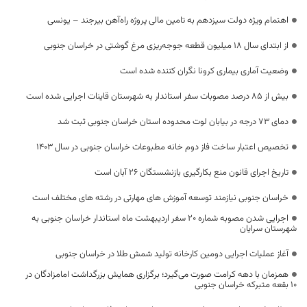
اهتمام ویژه دولت سیزدهم به تامین مالی پروژه راه‌آهن بیرجند – یونسی
از ابتدای سال ۱۸ میلیون قطعه جوجه‌ریزی مرغ گوشتی در خراسان جنوبی
وضعیت آماری بیماری کرونا نگران کننده شده است
بیش از ۸۵ درصد مصوبات سفر استاندار به شهرستان قاینات اجرایی شده است
دمای ۷۳ درجه‌ در بیابان لوت محدوده استان خراسان جنوبی ثبت شد
تخصیص اعتبار ساخت فاز دوم خانه مطبوعات خراسان جنوبی در سال ۱۴۰۳
تاریخ اجرای قانون منع بکارگیری بازنشستگان ۲۶ آبان است
خراسان جنوبی نیازمند توسعه آموزش های مهارتی در رشته های مختلف است
اجرایی شدن مصوبه شماره 20 سفر اردیبهشت ماه استاندار خراسان جنوبی به
شهرستان سرایان
آغاز عملیات اجرایی دومین کارخانه تولید شمش طلا در خراسان جنوبی
همزمان با دهه کرامت صورت می‌گیرد؛ برگزاری همایش بزرگداشت امامزادگان در
۱۰ بقعه متبرکه خراسان جنوبی