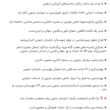
به تو از دور سلام ؛ زائران بخش‌های کرونایی اربعین
عملیات اجرایی ۸۵۸ مگاوات انرژی خورشیدی در خراسان جنوبی آغاز شد
برگزاری یادواره شهدا نقش موثری در بصیرت افزایی و دشمن شناسی جامعه دارد
غدیر یک قاعده قطعی، شفای الهی و قانونی جهانی و ابدی است
طرح تحول زمین‌شناسی در چهار شهرستان خراسان جنوبی اجرا می‌شود
تشکیل کمیته های هفت گانه ویژه بزرگداشت سالگرد ارتحال حضرت امام
خمینی(ره)، یوم الله 15 خرداد و روز جهانی قدس در استان خراسان جنوبی
رتبه پنجم خراسان جنوبی در سرمایه گذاری مصوب خارجی
بهره‌برداری از 161 واحد مسکونی مددجویان بهزیستی خراسان جنوبی
بهره‌مندی سه هزار و ۱۱ بیمار خاص خراسان جنوبی از خدمات حمایتی
به دستور معتمدیان استاندارخراسان جنوبی مرز میل 73 شهرستان درمیان باز
شد
یک قدم تا وضعیت قرمز/ خراسان جنوبی وارد وضعیت هشدار شد
برنامه «زیر سایه خورشید» را یک حرکت فرهنگی و معنوی است