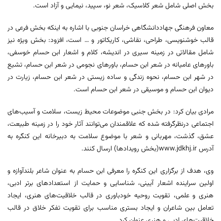
بخش اصلی شامل شعر کلاسیک، شعر نو، سپید، نیمایی و آزاد است.
معاون فرهنگی جهاددانشگاهی خراسان جنوبی با اشاره به اینکه بخش فرعی در
قالب خوشنویسی، طراحی، نقاشی، کاریکاتور و … است، افزود: بخش ویژه نیز
شامل مقالاتی در زمینه سیری در اندیشه، کلام و اشعار ابن حسام خوسفی،
باورهای عامیانه در شعر ابن حسام، باورهای نجومی در شعر ابن حسام، تشیع
در شهر ابن حسام، نحوه زندگی و ساده زیستی در شعر ابن حسام، زیارت در
دیوان ابن حسام و موسیقی در شعر ابن حسام است.
مرادی بیان کرد: در بخش جنبی موضوعات محیط زیست، سلامت و آسیب‌های
اجتماعی درنظرگرفته شده که علاقمندان می‌توانند آثار خود را در زمینه طبیعت،
عشق، گذشت، مهربانی و شعر با موضوع سلامت به دبیرخانه این کنگره به
آدرس www.jdkhj.ir(بخش رویدادها) ارسال کنند.
وی، هدف از برگزاری این کنگره را معرفی ابن حسام به عنوان‌ شاعر بلندآوازه و
اولین سراینده اشعار آیینی، شناسایی و حمایت از استعدادهای برتر ادبی،
هنری و علمی، تقویت روحیه خودباوری در قالب خلاقیت‌های هنری‌، ایجاد
تعامل بین شاعران و ایجاد بستری مناسب برای تقویت تفکر خلاق در قالب
خلاقیت‌های ادبی و هنری عنوان کرد.