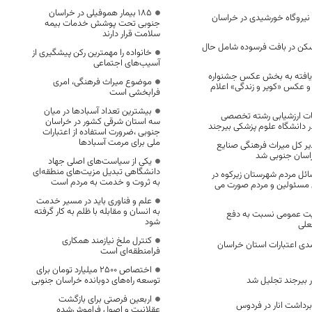
۱۸۵ بیمار هموفیلی در خراسان
 مگاوات نیروگاه خورشیدی در خراسان
جنوبی تحت پوشش خدمات بیمه
سلامت قرار دارند
سکن در بافت فرسوده شامل حال
خانواده را مهمترین رکن پیشگیری از
آسیب‌های اجتماعی
 یافته به بخش عکس جشنواره
موضوع میراث فرهنگی، امری
و عکس «کویر و زندگی» اعلام
فرابخشی است
بیشترین تعداد آسبادها در میان
ت ارزشیابی رشته تخصصی
سه استان شرقی کشور در خراسان
ر دانشگاه علوم پزشکی بیرجند
جنوبی ،ضرورت استفاده از اعتبارات
ملی برای مرمت آسبادها
ر کل میراث فرهنگی صنایع
اسان جنوبی شد
یکی از سیاست‌های اصلی جهاد
دانشگاهی تبدیل مزیت‌های منطقه‌ای
ل مردم شهرستان زیرکوه در
به ثروت و خدمت به مردم است
 مسئولین و مردم صورت می
علم و فناوری باید در مسیر خدمت
به انسان و مقابله با ظلم به کار گرفته
یت عمومی نسبت به دفع
شود
علی
کنترل ملخ نیازمند همکاری
ش 59 درصدی اعتبارات استان خراسان
فرامنطقه‌ای است
اختصاص 2500 میلیارد تومان برای
 بیرجند تجلیل شد
توسعه راه‌های دوبانده خراسان جنوبی
اربعین فرصتی برای بازگشت
عقلانیت و اصول فراموش‌شده