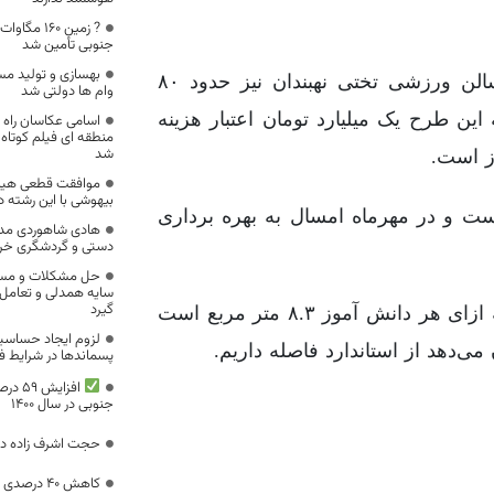
? زمین 160
جنوبی تأمین شد
بهسازی و تولید م
مدیرکل نوسازی مدارس خراسان جنوبی با بیان اینکه سالن ورزشی تختی نهبندان نیز حدود ۸۰
وام ها دولتی شد
این طرح یک میلیارد تومان اعتبار هزینه
اسامی عکاسان راه
منطقه ای فیلم کوتاه 
شد
موافقت قطعی هیا
بیهوشی با این رشته د
ی این طرح ورزشی ۹۱۵ متر مربع است و در مهرماه امسال به بهره برداری
هادی شاهوردی مدی
دستی و گردشگری خر
حل مشکلات و مسائ
سایه همدلی و تعامل
گیرد
سرانه استاندارد فضای آموزشی کشور به طور میانگین به ازای هر دانش آموز ۸.۳ متر مربع است
لزوم ایجاد حساس
پسماندها در شرایط ف
افزای
جنوبی در سال 1400
حجت اشرف زاده در
کاهش ۴۰ درصدی برداشت انار در فردوس