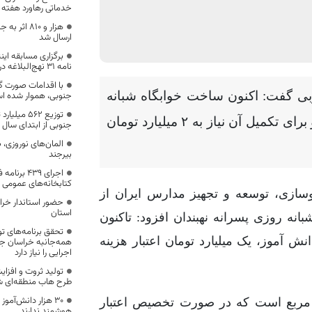
خدماتی رهاورد هفته 
هزار و ۸۱۰ 
ارسال شد
برگزاری مسابقه این
نامه ۳۱ نهج‌البلاغه در خراسان جنوبی
با اقدامات صورت گ
ی گفت: اکنون ساخت خوابگاه شبانه
جنوبی، هموار شده ا
توزیع ۵۶۲ 
روزی پسرانه نهبندان ۴۰ درصد پیشرفت فیزیکی دارد و برای تکمیل آن نیاز به ۲ میلیارد تومان
جنوبی از ابتدای سال 
المان‌های نوروزی، 
بیرجند
اجرای ۴۳۹ 
کتابخانه‌های عمومی 
سازی، توسعه و تجهیز مدارس ایران از
حضور استاندار خرا
استان
نه روزی پسرانه نهبندان افزود: تاکنون
تحقق برنامه‌های ت
ن خوابگاه شبانه روزی با ظرفیت ۹۰ نفر دانش آموز، یک میلیارد تومان اعتبار هزینه
همه‌جانبه خراسان جن
اجرایی را نیاز دارد
تولید ثروت و افزای
طرح هاب منطقه‌ای ش
۳۰ هزار دانش‌آمو
د: زیربنای این خوابگاه دانش آموزی ۹۱۳ متر مربع است که در صورت تخصیص اعتبار
هوشمند ندارند