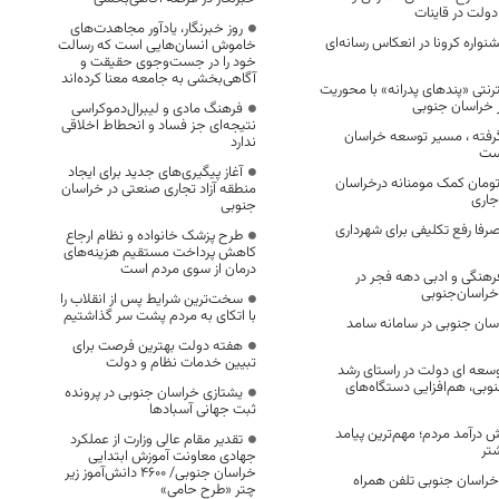
دولت در قاینات
روز خبرنگار، یادآور مجاهدت‌های
اثر به جشنواره کرونا در انعکاس رسانه‌ای
خاموش انسان‌هایی است که رسالت
خود را در جست‌وجوی حقیقت و
آگاهی‌بخشی به جامعه معنا کرده‌اند
ترنتی «پندهای پدرانه» با محوریت
فرهنگ مادی و لیبرال‌دموکراسی
نتیجه‌ای جز فساد و انحطاط اخلاقی
رفته ، مسیر توسعه خراسان
ندارد
ست
آغاز پیگیری‌های جدید برای ایجاد
میلیارد تومان کمک مومنانه درخراسان
منطقه آزاد تجاری صنعتی در خراسان
جاری
جنوبی
صرفا رفع تکلیفی برای شهرداری
طرح پزشک خانواده و نظام ارجاع
کاهش پرداخت مستقیم هزینه‌های
درمان از سوی مردم است
برنامه فرهنگی و ادبی دهه فجر در
خراسان‌جنوبی
سخت‌ترین شرایط پس از انقلاب را
با اتکای به مردم پشت سر گذاشتیم
سان جنوبی در سامانه سامد
هفته دولت بهترین فرصت برای
تبیین خدمات نظام و دولت
وسعه ‌ای دولت در راستای رشد
وبی، هم‌افزایی دستگاه‌های
یشتازی خراسان جنوبی در پرونده
ثبت جهانی آسبادها
ش درآمد مردم؛ مهم‌ترین پیامد
تقدیر مقام عالی وزارت از عملکرد
تر
جهادی معاونت آموزش ابتدایی
خراسان جنوبی/ ۴۶۰۰ دانش‌آموز زیر
ز خراسان جنوبی تلفن همراه
چتر «طرح حامی»