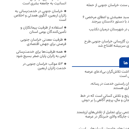
انسانیت به جامعه بشری است
ل سنت خراسان جنوبی از حمله
خراسان جنوبی در خدمت‌رسانی به
زائران اربعین، الگوی همدلی و اخلاص
توزیع بیش از ۱۰۰۰ سبد معیشتی و اعطای مرخصی ۶
است
د با دستور دادستان بیرجند
استفاده از ظرفیت پیمانکاران و
 در شهرستان درمیان تکذیب
تأمین‌کنندگان بومی استان
ظرفیت معدنی خراسان جنوبی
ان گازرسانی خراسان جنوبی طرح
فرصتی برای جهش اقتصادی
همه ظرفیت‌ها برای خدمت‌رسانی
ایمن به زائران پایان صفر بسیج شود
ها
53 موکب خراسان جنوبی در
خدمت زائران اربعین
اشت تلاش‌گران بی‌ادعای عرصه
ی است
اران راستین خدمت در رسانه،
اری هستند
 رنج و تلاش کسانی است که در خط
 جان و مال، پرچم آگاهی را بر دوش
نمی برای تجلیل از تلاش‌های ارزشمند
ایگاه والای خبرنگار در عرصه
مجاهدت‌های خاموش انسان‌هایی است