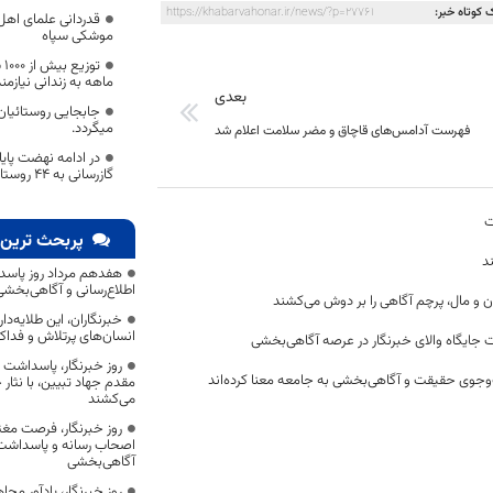
 کوتاه خبر:
https://khabarvahonar.ir/news/?p=27761
قدردانی علمای اه
موشکی سپاه
ماهه به زندانی نیازمن
بعدی
جابجایی روستائیان
میگردد.
فهرست آدامس‌های قاچاق و مضر سلامت اعلام شد
در ادامه نهضت پای
گازرسانی به ۴۴ روستای سربیشه افتتاح شد
ت
پربحث ترین 
د
هفدهم مرداد روز پاسد
اطلاع‌رسانی و آگاهی‌بخش
ن و مال، پرچم آگاهی را بر دوش می‌کشند
خبرنگاران، این طلایه‌د
انسان‌های پرتلاش و فداک
 جایگاه والای خبرنگار در عرصه آگاهی‌بخشی
روز خبرنگار، پاسداشت
وجوی حقیقت و آگاهی‌بخشی به جامعه معنا کرده‌اند
مقدم جهاد تبیین، با نثار
می‌کشند
روز خبرنگار، فرصت مغت
اصحاب رسانه و پاسداشت ج
آگاهی‌بخشی
روز خبرنگار، یادآور 