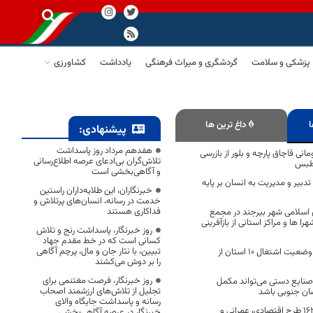
پزشکی و سلامت
گردشگری و میراث فرهنگی
یادداشت
کشاورزی
ا
داغ ترین ها
پیشنهادی:
هفدهم مرداد روز پاسداشت
رد تومانی قاچاق پارچه و بلور از بازرسی
تلاش‌گران بی‌ادعای عرصه اطلاع‌رسانی
و آگاهی‌بخشی است
بیر و مدیریت به انسان بر پایه
خبرنگاران، این طلایه‌داران راستین
خدمت در رسانه، انسان‌های پرتلاش و
فداکاری هستند
اسلامی شهر بیرجند در مجمع
 ها و مراکز استانی از بازآفرینی
روز خبرنگار، پاسداشت رنج و تلاش
کسانی است که در خط مقدم جهاد
تبیین، با نثار جان و مال، پرچم آگاهی
معاون وزیر تعاون: وضعیت اشتغال ۱۰ استان از
را بر دوش می‌کشند
روز خبرنگار، فرصت مغتنمی برای
ایع دستی می‌تواند مکمل
تجلیل از تلاش‌های ارزشمند اصحاب
سان جنوبی باشد
رسانه و پاسداشت جایگاه والای
افتتاح و کلنگ‌زنی 163 طرح اقتصادی، عمرانی و
خبرنگار در عرصه آگاهی‌بخشی