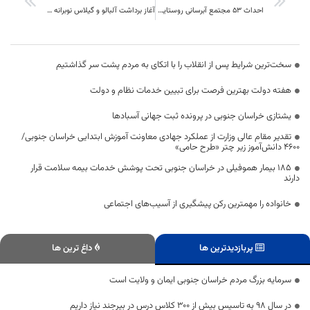
احداث ۵۳ مجتمع آبرسانی روستایی در استان
آغاز برداشت آلبالو و گیلاس نوبرانه از باغات خراسان جنوبی
سخت‌ترین شرایط پس از انقلاب را با اتکای به مردم پشت سر گذاشتیم
هفته دولت بهترین فرصت برای تبیین خدمات نظام و دولت
یشتازی خراسان جنوبی در پرونده ثبت جهانی آسبادها
تقدیر مقام عالی وزارت از عملکرد جهادی معاونت آموزش ابتدایی خراسان جنوبی/
۴۶۰۰ دانش‌آموز زیر چتر «طرح حامی»
۱۸۵ بیمار هموفیلی در خراسان جنوبی تحت پوشش خدمات بیمه سلامت قرار
دارند
خانواده را مهمترین رکن پیشگیری از آسیب‌های اجتماعی
پربازدیدترین ها
داغ ترین ها
سرمایه بزرگ مردم خراسان جنوبی ایمان و ولایت است
در سال 98 به تاسیس بیش از 300 کلاس درس در بیرجند نیاز داریم