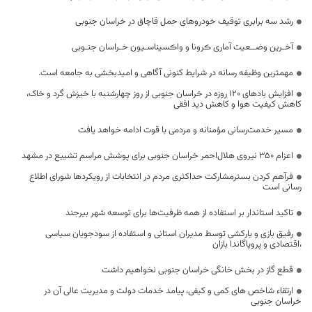
رشد سه برابری توقیف خودروهای حمل قاچاق در خراسان جنوبی
آخـرین وضــعیت آماری ڪرونا و واڪسیناسـیون خـراسان جنـوبی
مهمترین وظیفه رسانه در شرایط کنونی آگاهی و امیدبخشی به جامعه است.
افزایش بادهای ۱۲۰ روزه در خراسان جنوبی از روز چهارشنبه با خیزش گرد و خاک،
کاهش کیفیت هوا و کاهش دید افقی
مسیر خدمت‌رسانی مؤمنانه و مردمی با قوت ادامه خواهد یافت
اعزام 350 نیروی هلال‌احمر خراسان جنوبی برای پوشش مراسم تشییع در مشهد
فرآهم کردن بسترمشارکت حداکثری مردم در انتخابات از رویکردها شورای اطلاع
رسانی است
تاکید استاندار بر استفاده از همه ظرفیت‌ها برای توسعه شهر بیرجند
رفیق بازی و یارکشی توسط مدیران استانی و استفاده از سودجویان سیاسی
،اقتصادی و پروپاگاندا بازان
قطع گاز در بخش خانگی خراسان جنوبی نخواهیم داشت
ارتقاء شاخص های کمی و کیفی، پیامد خدمات دولت و مدیریت عالی آن در
خراسان جنوبی