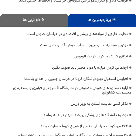
فرهنگ مادی و لیبرال‌دموکراسی نتیجه‌ای جز فساد و انحطاط اخلاقی ندارد
پربازدیدترین ها
داغ ترین ها
تجارت خارجی از مولفه‌های پیشران اقتصادی در خراسان جنوبی است
بهترین سرمایه نظام، نیروی انسانی خوش فکر و خلاق است
ابتلای ۱۵ نفر به کرونا در یک اتوبوس
اجتماعی کردن مبارزه با مواد مخدر باید صورت بگیرد
افزایش استقبال بهبودیافتگان کرونا در خراسان جنوبی از اهدای پلاسما
ارایه دستاوردهای هوش مصنوعی در نمایشگاه اکسپو برای فرآوری و بسته‌بندی
محصولات کشاورزی
تذکر کتبی نماینده استان به وزیر ورزش
توصیه دانشگاه علوم پزشکی بیرجند: مردم در خانه بمانند
۲۶۲ مهدکودک خراسان جنوبی از شیوع کرونا خسارت دیدند
٣٠ مهرماه آخرین مهلت ارسال آثار به اولین سوگواره ملی طراحی نشانه های