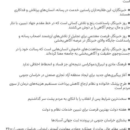
است
خبرنگاران، این طلایه‌داران راستین خدمت در رسانه، انسان‌های پرتلاش و فداکاری
هستند
روز خبرنگار، پاسداشت رنج و تلاش کسانی است که در خط مقدم جهاد تبیین، با نثار
جان و مال، پرچم آگاهی را بر دوش می‌کشند
روز خبرنگار، فرصت مغتنمی برای تجلیل از تلاش‌های ارزشمند اصحاب رسانه و
پاسداشت جایگاه والای خبرنگار در عرصه آگاهی‌بخشی
روز خبرنگار، یادآور مجاهدت‌های خاموش انسان‌هایی است که رسالت خود را در
جست‌وجوی حقیقت و آگاهی‌بخشی به جامعه معنا کرده‌اند
فرهنگ مادی و لیبرال‌دموکراسی نتیجه‌ای جز فساد و انحطاط اخلاقی ندارد
آغاز پیگیری‌های جدید برای ایجاد منطقه آزاد تجاری صنعتی در خراسان جنوبی
طرح پزشک خانواده و نظام ارجاع کاهش پرداخت مستقیم هزینه‌های درمان از سوی
مردم است
سخت‌ترین شرایط پس از انقلاب را با اتکای به مردم پشت سر گذاشتیم
هفته دولت بهترین فرصت برای تبیین خدمات نظام و دولت
یشتازی خراسان جنوبی در پرونده ثبت جهانی آسبادها
تقدیر مقام عالی وزارت از عملکرد جهادی معاونت آموزش ابتدایی خراسان جنوبی/ ۴۶۰۰