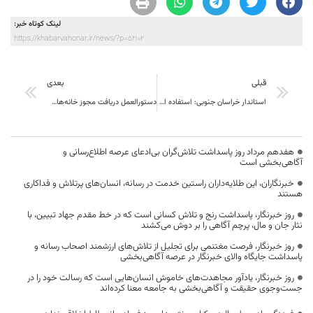
لینک کوتاه خبر:
https://khabarvahonar.ir/news/?p=52102
قبلی
بعدی
استاندار خراسان جنوبی: استفاده از منابع موجود بهترین راه حل مشکلات است
دستورالعمل دریافت مجوز خانه‌های مد(مزون) اعلام شد
هفدهم مرداد روز پاسداشت تلاش‌گران بی‌ادعای عرصه اطلاع‌رسانی و
آگاهی‌بخشی است
خبرنگاران، این طلایه‌داران راستین خدمت در رسانه، انسان‌های پرتلاش و فداکاری
هستند
روز خبرنگار، پاسداشت رنج و تلاش کسانی است که در خط مقدم جهاد تبیین، با
نثار جان و مال، پرچم آگاهی را بر دوش می‌کشند
روز خبرنگار، فرصت مغتنمی برای تجلیل از تلاش‌های ارزشمند اصحاب رسانه و
پاسداشت جایگاه والای خبرنگار در عرصه آگاهی‌بخشی
روز خبرنگار، یادآور مجاهدت‌های خاموش انسان‌هایی است که رسالت خود را در
جست‌وجوی حقیقت و آگاهی‌بخشی به جامعه معنا کرده‌اند