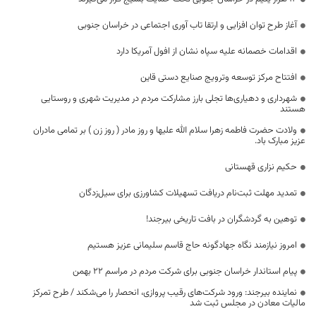
آغاز طرح توان افزایی و ارتقا تاب آوری اجتماعی در خراسان جنوبی
اقدامات خصمانه علیه سپاه نشان از افول آمریکا دارد
افتتاح مرکز توسعه وترویج صنایع دستی قاین
شهرداری و دهیاری‌ها تجلی بارز مشارکت مردم در مدیریت شهری و روستایی
هستند
ولادت حضرت فاطمه زهرا سلام الله عليها و روز مادر ( روز زن ) بر تمامی مادران
عزیز مبارک باد.
حکیم نزاری قهستانی
تمدید مهلت ثبت‌نام دریافت تسهیلات کشاورزی برای سیل‌زدگان
توهین به گردشگران در بافت تاریخی بیرجند!
امروز نیازمند نگاه جهادگونه حاج قاسم سلیمانی عزیز هستیم
پیام استاندار خراسان جنوبی برای شرکت مردم در مراسم ۲۲ بهمن
نماینده بیرجند: ورود شرکت‌های رقیب پروازی، انحصار را می‌شکند / طرح تمرکز
مالیات معادن در مجلس ثبت شد