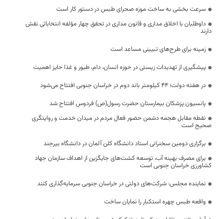
سرعت بخشی به ساخت موزه صحرای طبس در دستور کار است
داوطلبان با اخلاق مداری و قانون مداری در تحقق چهار مؤلفه انتخاباتی نقش
دارند
زمینه برای طرح‌های تبیینی مساعد است
پیشگیری از تهدیدات زیستی در حوزه انسان، دام، طیور و غذا حایز اهمیت
در هفته دولت؛ ۴۴ کیلومتر باند دوم در خراسان جنوبی افتتاح می‌شود
پانسیون پزشکان بیمارستان حضرت رسول(ص) فردوس افتتاح شد
نقطه مقابل هجمه دشمن حضور فعال مردم در میدان خدمت و روایتگری
صحیح است
برگزاری دومین سخنرانی استاد دانشگاه کلن آلمان در دانشگاه بیرجند
برای مصرف بهینه آب، توسعه کشت‌های جایگزین از اهداف سازمان جهاد
کشاورزی خراسان جنوبی است
نماینده مجلس: شرکت‌های دولتی در خراسان جنوبی سرمایه‌گذاری کنند
واقعه طبس چهره استکبار را نمایان ساخت