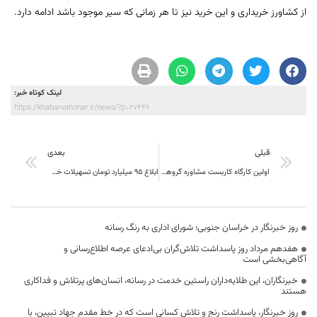
از کشاورز خریداری و این خرید نیز تا هر زمانی که سیر موجود باشد ادامه دارد.
لینک کوتاه خبر:
https://khabarvahonar.ir/news/?p=27449
قبلی
بعدی
اولین کارگاه کاربست مشاوره گروهی در موقعیت های دانشجویی در دانشگاه بیرجند برگزار شد
ابلاغ ۹۵ میلیارد تومان تسهیلات خسارت سیل به خراسان جنوبی
روز خبرنگار در خراسان جنوبی؛ شورای اداری به رنگ رسانه
هفدهم مرداد روز پاسداشت تلاش‌گران بی‌ادعای عرصه اطلاع‌رسانی و
آگاهی‌بخشی است
خبرنگاران، این طلایه‌داران راستین خدمت در رسانه، انسان‌های پرتلاش و فداکاری
هستند
روز خبرنگار، پاسداشت رنج و تلاش کسانی است که در خط مقدم جهاد تبیین، با