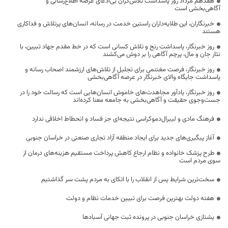
هفدهم مرداد روز پاسداشت تلاش‌گران بی‌ادعای عرصه اطلاع‌رسانی و
آگاهی‌بخشی است
خبرنگاران، این طلایه‌داران راستین خدمت در رسانه، انسان‌های پرتلاش و فداکاری
هستند
روز خبرنگار، پاسداشت رنج و تلاش کسانی است که در خط مقدم جهاد تبیین، با
نثار جان و مال، پرچم آگاهی را بر دوش می‌کشند
روز خبرنگار، فرصت مغتنمی برای تجلیل از تلاش‌های ارزشمند اصحاب رسانه و
پاسداشت جایگاه والای خبرنگار در عرصه آگاهی‌بخشی
روز خبرنگار، یادآور مجاهدت‌های خاموش انسان‌هایی است که رسالت خود را در
جست‌وجوی حقیقت و آگاهی‌بخشی به جامعه معنا کرده‌اند
فرهنگ مادی و لیبرال‌دموکراسی نتیجه‌ای جز فساد و انحطاط اخلاقی ندارد
آغاز پیگیری‌های جدید برای ایجاد منطقه آزاد تجاری صنعتی در خراسان جنوبی
طرح پزشک خانواده و نظام ارجاع کاهش پرداخت مستقیم هزینه‌های درمان از
سوی مردم است
سخت‌ترین شرایط پس از انقلاب را با اتکای به مردم پشت سر گذاشتیم
هفته دولت بهترین فرصت برای تبیین خدمات نظام و دولت
یشتازی خراسان جنوبی در پرونده ثبت جهانی آسبادها