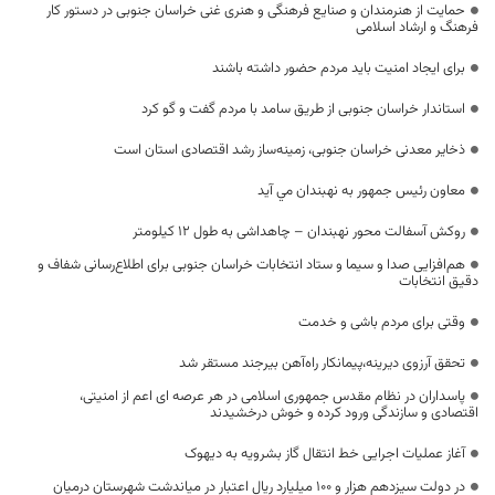
حمایت از هنرمندان و صنایع فرهنگی و هنری غنی خراسان جنوبی در دستور کار
فرهنگ و ارشاد اسلامی
برای ایجاد امنیت باید مردم حضور داشته باشند
استاندار خراسان جنوبی از طریق سامد با مردم گفت و گو کرد
ذخایر معدنی خراسان جنوبی، زمینه‌ساز رشد اقتصادی استان است
معاون رئيس جمهور به نهبندان مي آيد
روکش آسفالت محور نهبندان – چاهداشی به طول 12 کیلومتر
هم‌افزایی صدا و سیما و ستاد انتخابات خراسان جنوبی برای اطلاع‌رسانی شفاف و
دقیق انتخابات
وقتی برای مردم باشی و خدمت
تحقق آرزوی دیرینه،پیمانکار راه‌آهن بیرجند مستقر شد
پاسداران در نظام مقدس جمهوری اسلامی در هر عرصه ای اعم از امنیتی،
اقتصادی و سازندگی ورود کرده و خوش درخشیدند
آغاز عملیات اجرایی خط انتقال گاز بشرویه به دیهوک
در دولت سیزدهم هزار و ۱۰۰ میلیارد ریال اعتبار در میاندشت شهرستان درمیان