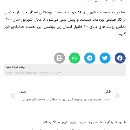
۱۰۰ درصد جمعیت شهری و ۸۴ درصد جمعیت روستایی استان خراسان جنوبی
از گاز طبیعی بهره‌مند هستند و پیش بینی می‌شود تا پایان شهریور سال ۱۴۰۰
تمامی روستاهای بالای ۲۰ خانوار استان زیر پوشش این نعمت خدادادی قرار
گیرند.
لینک کوتاه خبر:
https://khabarvahonar.ir/news/?p=51738
قبلی
بعدی
اسند راهبردهای علمی و فرهنگی رونقِ جهش تولید در استان، بستری فرهنگی
رونده انتقال آب به خراسان جنوبی روی میز صندوق توسعه ملی
روز خبرنگار در خراسان جنوبی؛ شورای اداری به رنگ رسانه