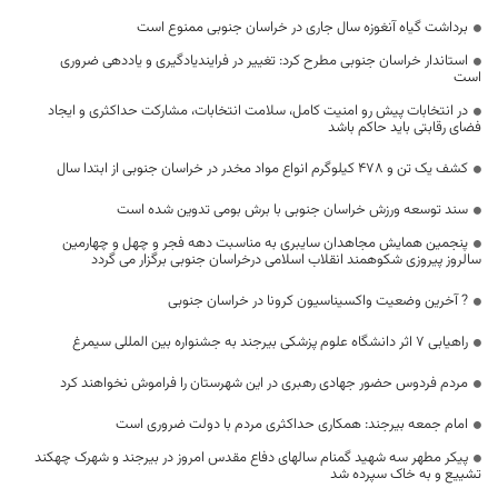
برداشت گیاه آنغوزه سال جاری در خراسان جنوبی ممنوع است
استاندار خراسان جنوبی مطرح کرد: تغییر در فرایندیادگیری و یاددهی ضروری
است
در انتخابات پیش رو امنیت کامل، سلامت انتخابات، مشارکت حداکثری و ایجاد
فضای رقابتی باید حاکم باشد
کشف یک تن و 478 کیلوگرم انواع مواد مخدر در خراسان جنوبی از ابتدا سال
سند توسعه ورزش خراسان جنوبی با برش بومی تدوین شده است
پنجمین همایش مجاهدان سایبری به مناسبت دهه فجر و چهل و چهارمین
سالروز پیروزی شکوهمند انقلاب اسلامی درخراسان جنوبی برگزار می گردد
? آخرین وضعیت واکسیناسیون کرونا در خراسان جنوبی
راهیابی 7 اثر دانشگاه علوم پزشکی بیرجند به جشنواره بین المللی سیمرغ
مردم فردوس حضور جهادی رهبری در این شهرستان را فراموش نخواهند کرد
امام جمعه بیرجند: همکاری حداکثری مردم با دولت ضروری است
پیکر مطهر سه شهید گمنام سالهای دفاع مقدس امروز در بیرجند و شهرک چهکند
تشییع و به خاک سپرده شد