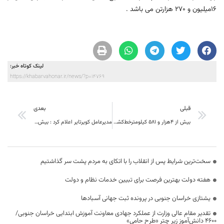
16میلیون و 270 هزارتن می باشد .
لینک کوتاه خبر:
https://khabarvahonar.ir/news/?p=14769
قبلی
بعدی
بيش از 4هزار و 581 كيلومترخط‌كشي مفید در راههاي ارتباطي استان
مدیرعامل کویرتایر اعلام کرد : بیش از یک سوم تایرهای سواری خودروسازان کشور در این کارخانه تولید می شود
سخت‌ترین شرایط پس از انقلاب را با اتکای به مردم پشت سر گذاشتیم
هفته دولت بهترین فرصت برای تبیین خدمات نظام و دولت
یشتازی خراسان جنوبی در پرونده ثبت جهانی آسبادها
تقدیر مقام عالی وزارت از عملکرد جهادی معاونت آموزش ابتدایی خراسان جنوبی/
۴۶۰۰ دانش‌آموز زیر چتر «طرح حامی»