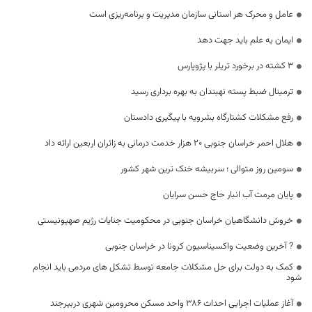
عامل و محرک هر استانی سازمان مدیریت و برنامه‌ریزی است
ایمان به علم باید جهت دهد
3 کشته در برخورد تریلر با پژوپارس
ترمینال ضبط پسته نهبندان به بهره برداری رسید
رفع مشکلات کشتارگاه بشرویه با پیگیری دادستان
هلال احمر خراسان‌ جنوبی ۲۰ هزار خدمت درمانی به زائران اربعین ارائه داد
سومین روز متوالی ؛ سربیشه خنک ترین شهر کشور
پایان مرمت آب انبار حاج حسن سرایان
خروش دانشگاهیان خراسان جنوبی در محکومیت جنایات رژیم صهیونیستی
? آخرین وضعیت واکسیناسیون کرونا در خراسان جنوبی
کمک به دولت برای حل مشکلات جامعه توسط تشکل های مردمی باید انجام
شود
آغاز عملیات اجرایی احداث ۳۸۶ واحد مسکن محرومین شهری دربیرجند